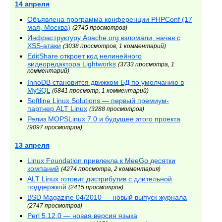
14 апреля
Объявлена программа конференции PHPConf (17
мая, Москва)
(2745 просмотров)
Инфраструктуру Apache.org взломали, начав с
XSS-атаки
(3038 просмотров, 1 комментарий)
EditShare откроет код нелинейного
видеоредактора Lightworks
(3733 просмотра, 1
комментарий)
InnoDB становится движком БД по умолчанию в
MySQL
(6841 просмотр, 1 комментарий)
Softline Linux Solutions — первый премиум-
партнер ALT Linux
(3288 просмотров)
Релиз MOPSLinux 7.0 и будущее этого проекта
(9097 просмотров)
13 апреля
Linux Foundation привлекла к MeeGo десятки
компаний
(4274 просмотра, 2 комментария)
ALT Linux готовит дистрибутив с длительной
поддержкой
(2415 просмотров)
BSD Magazine 04/2010 — новый выпуск журнала
(2747 просмотров)
Perl 5.12.0 — новая версия языка