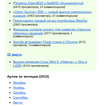
[Проекты OpenBSD и NetBSD объединяются]
(4470 просмотров, 10 комментариев)
«Open Source» 058 — новый выпуск электронного
издания
(2963 просмотра, 15 комментариев)
Представлен первый релиз платформы MeeGo
(2963 просмотра)
Французы создали альянс для развития открытых
облачных решений
(2677 просмотров, 1
комментарий)
Google встраивает Flash-плеер в Chrome
(8711
просмотр, 3 комментария)
31 марта
Вышли редакции Linux Mint 8 «Helena» с Xfce и
LXDE
(4219 просмотров)
Архив по месяцам (2010)
Декабрь
Ноябрь
Октябрь
Сентябрь
Август