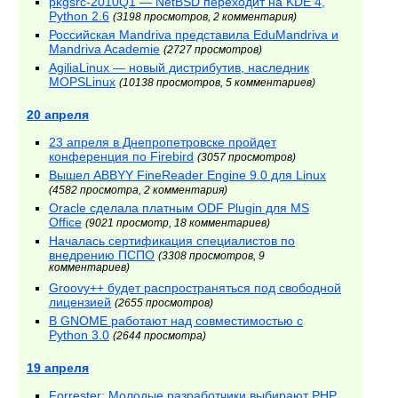
pkgsrc-2010Q1 — NetBSD переходит на KDE 4,
Python 2.6
(3198 просмотров, 2 комментария)
Российская Mandriva представила EduMandriva и
Mandriva Academie
(2727 просмотров)
AgiliaLinux — новый дистрибутив, наследник
MOPSLinux
(10138 просмотров, 5 комментариев)
20 апреля
23 апреля в Днепропетровске пройдет
конференция по Firebird
(3057 просмотров)
Вышел ABBYY FineReader Engine 9.0 для Linux
(4582 просмотра, 2 комментария)
Oracle сделала платным ODF Plugin для MS
Office
(9021 просмотр, 18 комментариев)
Началась сертификация специалистов по
внедрению ПСПО
(3308 просмотров, 9
комментариев)
Groovy++ будет распространяться под свободной
лицензией
(2655 просмотров)
В GNOME работают над совместимостью с
Python 3.0
(2644 просмотра)
19 апреля
Forrester: Молодые разработчики выбирают PHP,