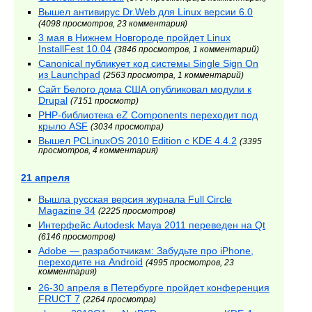
Вышел антивирус Dr.Web для Linux версии 6.0
(4098 просмотров, 23 комментария)
3 мая в Нижнем Новгороде пройдет Linux
InstallFest 10.04
(3846 просмотров, 1 комментарий)
Canonical публикует код системы Single Sign On
из Launchpad
(2563 просмотра, 1 комментарий)
Сайт Белого дома США опубликовал модули к
Drupal
(7151 просмотр)
PHP-библиотека eZ Components переходит под
крыло ASF
(3034 просмотра)
Вышел PCLinuxOS 2010 Edition с KDE 4.4.2
(3395
просмотров, 4 комментария)
21 апреля
Вышла русская версия журнала Full Circle
Magazine 34
(2225 просмотров)
Интерфейс Autodesk Maya 2011 переведен на Qt
(6146 просмотров)
Adobe — разработчикам: Забудьте про iPhone,
переходите на Android
(4995 просмотров, 23
комментария)
26-30 апреля в Петербурге пройдет конференция
FRUCT 7
(2264 просмотра)