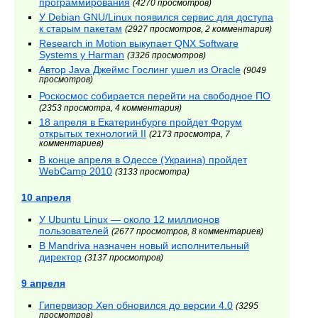
программирования
(4270 просмотров)
У Debian GNU/Linux появился сервис для доступа
к старым пакетам
(2927 просмотров, 2 комментария)
Research in Motion выкупает QNX Software
Systems у Harman
(3326 просмотров)
Автор Java Джеймс Гослинг ушел из Oracle
(9049
просмотров)
Роскосмос собирается перейти на свободное ПО
(2353 просмотра, 4 комментария)
18 апреля в Екатеринбурге пройдет Форум
открытых технологий II
(2173 просмотра, 7
комментариев)
В конце апреля в Одессе (Украина) пройдет
WebCamp 2010
(3133 просмотра)
10 апреля
У Ubuntu Linux — около 12 миллионов
пользователей
(2677 просмотров, 8 комментариев)
В Mandriva назначен новый исполнительный
директор
(3137 просмотров)
9 апреля
Гипервизор Xen обновился до версии 4.0
(3295
просмотров)