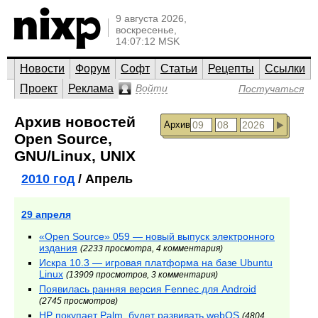
9 августа 2026,
воскресенье,
14:07:12 MSK
Новости
Форум
Софт
Статьи
Рецепты
Ссылки
Проект
Реклама
Войти
Постучаться
Архив новостей
Архив
Open Source,
GNU/Linux, UNIX
2010 год
/ Апрель
29 апреля
«Open Source» 059 — новый выпуск электронного
издания
(2233 просмотра, 4 комментария)
Искра 10.3 — игровая платформа на базе Ubuntu
Linux
(13909 просмотров, 3 комментария)
Появилась ранняя версия Fennec для Android
(2745 просмотров)
HP покупает Palm, будет развивать webOS
(4804