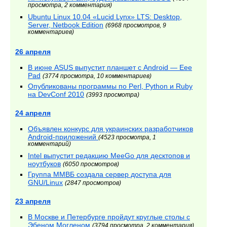
просмотра, 2 комментария)
Ubuntu Linux 10.04 «Lucid Lynx» LTS: Desktop,
Server, Netbook Edition
(6968 просмотров, 9
комментариев)
26 апреля
В июне ASUS выпустит планшет с Android — Eee
Pad
(3774 просмотра, 10 комментариев)
Опубликованы программы по Perl, Python и Ruby
на DevConf 2010
(3993 просмотра)
24 апреля
Объявлен конкурс для украинских разработчиков
Android-приложений
(4523 просмотра, 1
комментарий)
Intel выпустит редакцию MeeGo для десктопов и
ноутбуков
(6050 просмотров)
Группа ММВБ создала сервер доступа для
GNU/Linux
(2847 просмотров)
23 апреля
В Москве и Петербурге пройдут круглые столы с
Эбеном Могленом
(3794 просмотра, 2 комментария)