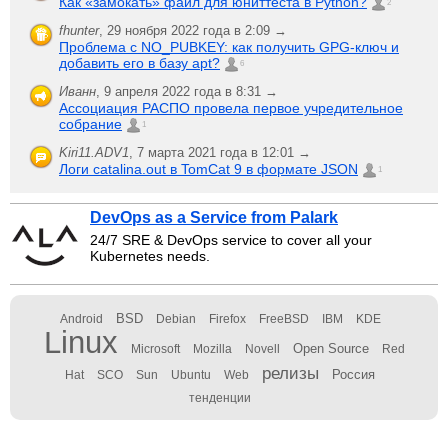
Как «замокать» файл для юниттеста в Python?
2
fhunter
,
29 ноября 2022 года в 2:09 →
Проблема с NO_PUBKEY: как получить GPG-ключ и
добавить его в базу apt?
6
Иванн
,
9 апреля 2022 года в 8:31 →
Ассоциация РАСПО провела первое учредительное
собрание
1
Kiri11.ADV1
,
7 марта 2021 года в 12:01 →
Логи catalina.out в TomCat 9 в формате JSON
1
DevOps as a Service from Palark
24/7 SRE & DevOps service to cover all your
Kubernetes needs.
BSD
Android
Debian
Firefox
FreeBSD
IBM
KDE
Linux
Open Source
Microsoft
Mozilla
Novell
Red
релизы
Россия
Hat
SCO
Sun
Ubuntu
Web
тенденции