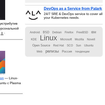
DevOps as a Service from Palark
24/7 SRE & DevOps service to cover all
your Kubernetes needs.
истрибутив
ерсональной
BSD
Android
Debian
Firefox
FreeBSD
IBM
1
Linux
KDE
Microsoft
Mozilla
Novell
Open Source
Red Hat
SCO
Sun
Ubuntu
релизы
Россия
Web
тенденции
ion
— Linux-
untu с Plasma