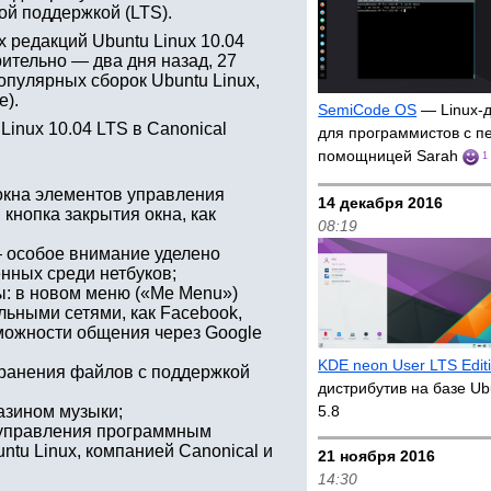
ой поддержкой (LTS).
 редакций Ubuntu Linux 10.04
арительно — два дня назад, 27
опулярных сборок Ubuntu Linux,
e).
SemiCode OS
— Linux-д
inux 10.04 LTS в Canonical
для программистов с п
помощницей Sarah
1
окна элементов управления
14 декабря 2016
кнопка закрытия окна, как
08:19
 особое внимание уделено
енных среди нетбуков;
: в новом меню («Me Menu»)
ьными сетями, как Facebook,
озможности общения через Google
KDE neon User LTS Edit
ранения файлов с поддержкой
дистрибутив на базе Ub
зином музыки;
5.8
а управления программным
tu Linux, компанией Canonical и
21 ноября 2016
14:30