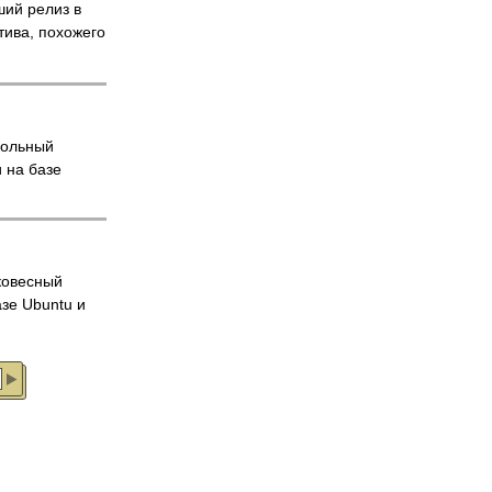
ий релиз в
тива, похожего
ольный
 на базе
ковесный
азе Ubuntu и