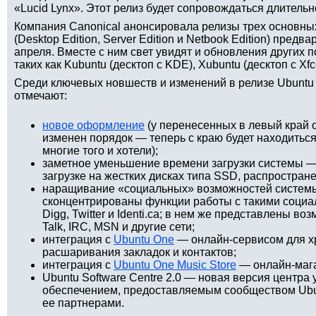
«Lucid Lynx». Этот релиз будет сопровождаться длительн
Компания Canonical анонсировала релизы трех основных
(Desktop Edition, Server Edition и Netbook Edition) предв
апреля. Вместе с ним свет увидят и обновления других п
таких как Kubuntu (десктоп с KDE), Xubuntu (десктоп с Xfc
Среди ключевых новшеств и изменений в релизе Ubuntu L
отмечают:
новое оформление
(у перенесенных в левый край 
изменен порядок — теперь с краю будет находиться 
многие того и хотели);
заметное уменьшение времени загрузки системы —
загрузке на жестких дисках типа SSD, распростран
наращивание «социальных» возможностей системы
сконцентрированы функции работы с такими социал
Digg, Twitter и Identi.ca; в нем же представлены в
Talk, IRC, MSN и другие сети;
интеграция с
Ubuntu One
— онлайн-сервисом для х
расшаривания закладок и контактов;
интеграция с
Ubuntu One Music Store
— онлайн-мага
Ubuntu Software Centre 2.0 — новая версия центр
обеспечением, предоставляемым сообществом Ubun
ее партнерами.