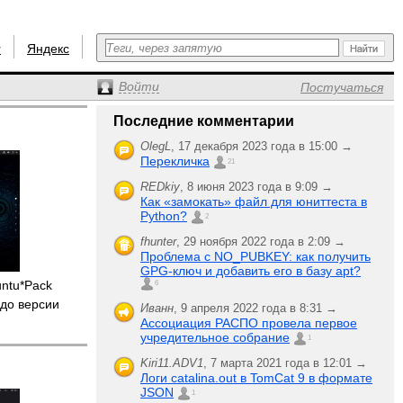
r
Яндекс
Войти
Постучаться
Последние комментарии
OlegL
,
17 декабря 2023 года в 15:00 →
Перекличка
21
REDkiy
,
8 июня 2023 года в 9:09 →
Как «замокать» файл для юниттеста в
Python?
2
fhunter
,
29 ноября 2022 года в 2:09 →
Проблема с NO_PUBKEY: как получить
GPG-ключ и добавить его в базу apt?
untu*Pack
6
до версии
Иванн
,
9 апреля 2022 года в 8:31 →
Ассоциация РАСПО провела первое
учредительное собрание
1
Kiri11.ADV1
,
7 марта 2021 года в 12:01 →
Логи catalina.out в TomCat 9 в формате
JSON
1