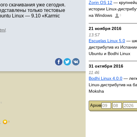
Zorin OS 12
— крупнейш
ого скачивания уже сегодня.
истории Linux-дистрибу
дставлены только тестовые
на Windows
untu Linux — 9.10 «Karmic
3
21 ноября 2016
tml
.
13:57
Escuelas Linux 5.0
— шк
дистрибутив из Испании
Ubuntu и Bodhi Linux
31 октября 2016
11:46
Bodhi Linux 4.0.0
— лег
Linux-дистрибутив на б
Moksha
5
Архив
x
3