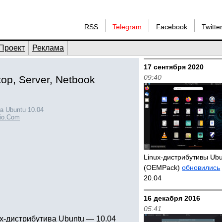
RSS
Telegram
Facebook
Twitte
Проект
Реклама
17 сентября 2020
09:40
op, Server, Netbook
а Ubuntu 10.04
io.Com
Linux-дистрибутивы Ub
(OEMPack)
обновились
20.04
16 декабря 2016
05:41
x-дистрибутива Ubuntu — 10.04