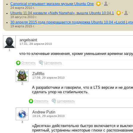
Canonical открывает магазин музыки Ubuntu One
2
3
24 марта 2010 г.
Ubuntu 11.04 назвали «Natty Narwhal», вышла Ubuntu 10.04.1
4
2
18 августа 2010 г.
30 апреля 2015 года прекращается поддержка Ubuntu 10.04 «Lucid Lyn
19 марта 2015 г.
angelsaint
17:41, 29 апреля 2010
1
что-то ключевые изменения, кроме уменьшения времени загру
Ответить
Цитировать
ZoRRo
17:59, 29 апреля 2010
2
А разработчики и говорили, что в LTS версии и не дол
сделать упор на стабильность.
Ответить
Цитировать
Andrew Putin
19:24, 29 апреля 2010
3
«Десятка» действительно быстро включается и выклю
приятный, устранены некоторые глюки с распознавани