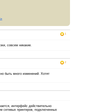
x»
1
зки, совсем никакие.
2
жно быть много изменений. Хотят
чается, интерфейс действительно
ем сетевых принтеров, подключенных