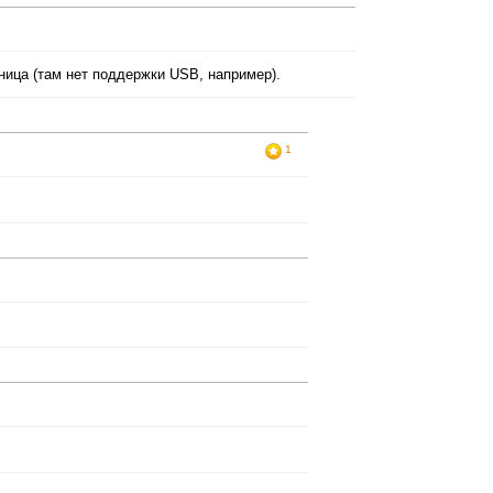
ница (там нет поддержки USB, например).
1