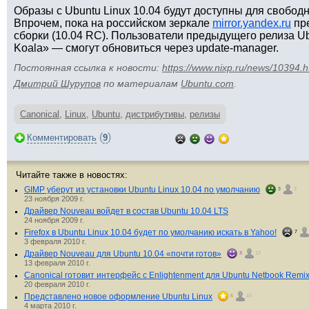
Образы с Ubuntu Linux 10.04 будут доступны для свободн
Впрочем, пока на российском зеркале
mirror.yandex.ru
пре
сборки (10.04 RC). Пользователи предыдущего релиза Ub
Koala» — смогут обновиться через update-manager.
Постоянная ссылка к новости:
https://www.nixp.ru/news/10394.h
Дмитрий Шурупов
по материалам
Ubuntu.com
.
Canonical
,
Linux
,
Ubuntu
,
дистрибутивы
,
релизы
(
)
Комментировать
9
Читайте также в новостях:
GIMP уберут из установки Ubuntu Linux 10.04 по умолчанию
3
3
23 ноября 2009 г.
Драйвер Nouveau войдет в состав Ubuntu 10.04 LTS
24 ноября 2009 г.
Firefox в Ubuntu Linux 10.04 будет по умолчанию искать в Yahoo!
7
3 февраля 2010 г.
Драйвер Nouveau для Ubuntu 10.04 «почти готов»
3
12
13 февраля 2010 г.
Canonical готовит интерфейс с Enlightenment для Ubuntu Netbook Remi
20 февраля 2010 г.
Представлено новое оформление Ubuntu Linux
6
10
4 марта 2010 г.