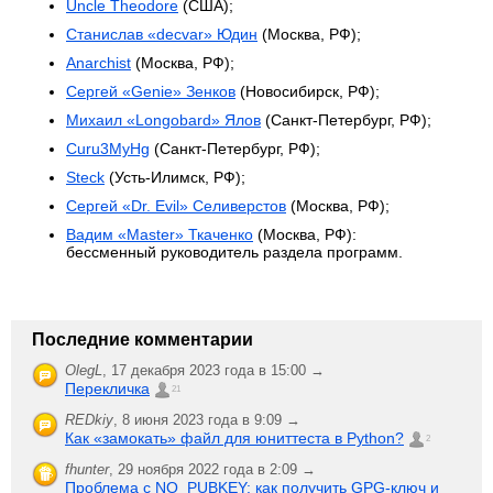
Uncle Theodore
(США);
Станислав «decvar» Юдин
(Москва, РФ);
Anarchist
(Москва, РФ);
Сергей «Genie» Зенков
(Новосибирск, РФ);
Михаил «Longobard» Ялов
(Санкт-Петербург, РФ);
Curu3MyHg
(Санкт-Петербург, РФ);
Steck
(Усть-Илимск, РФ);
Сергей «Dr. Evil» Селиверстов
(Москва, РФ);
Вадим «Master» Ткаченко
(Москва, РФ):
бессменный руководитель раздела программ.
Последние комментарии
OlegL
,
17 декабря 2023 года в 15:00 →
Перекличка
21
REDkiy
,
8 июня 2023 года в 9:09 →
Как «замокать» файл для юниттеста в Python?
2
fhunter
,
29 ноября 2022 года в 2:09 →
Проблема с NO_PUBKEY: как получить GPG-ключ и