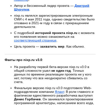
Автор и бессменный лидер проекта —
Дмитрий
Шурупов
.
nixp.ru являлся зарегистрированным электронным
СМИ с 4 мая 2011 года, однако свидетельство было
отозвано в 2021-м году в связи с прекращением
деятельности.
С подробной
историей проекта nixp.ru
с момента
его появления можно ознакомиться на
соответствующей странице
.
Цель проекта —
захватить мир
. Как обычно.
Факты про nixp.ru v3.0
:
На разработку первой бета-версии nixp.ru v3.0 в
общей сложности ушел
не один год
. Точных
данных по времени реализации проекта ни у кого
нет, потому что все неоднократно сбивались со
счета.
Финальную версию nixp.ru v3.0 подготовило Web-
подразделение компании
Флант
. В роли главного и
фактически единственного разработчика выступил
Денис Горбачев
. Он занимался проектированием
программной архитектуры, написанием всего кода,