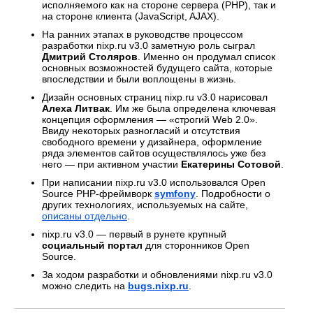
исполняемого как на стороне сервера (PHP), так и
на стороне клиента (JavaScript, AJAX).
На ранних этапах в руководстве процессом
разработки nixp.ru v3.0 заметную роль сыграл
Дмитрий Столяров
. Именно он продумал список
основных возможностей будущего сайта, которые
впоследствии и были воплощены в жизнь.
Дизайн основных страниц nixp.ru v3.0 нарисовал
Алеха Литвак
. Им же была определена ключевая
концепция оформления — «строгий Web 2.0».
Ввиду некоторых разногласий и отсутствия
свободного времени у дизайнера, оформление
ряда элементов сайтов осуществлялось уже без
него — при активном участии
Екатерины Сотовой
.
При написании nixp.ru v3.0 использовался Open
Source PHP-фреймворк
symfony
. Подробности о
других технологиях, используемых на сайте,
описаны отдельно
.
nixp.ru v3.0 — первый в рунете крупный
социальный портал
для сторонников Open
Source.
За ходом разработки и обновлениями nixp.ru v3.0
можно следить на
bugs.nixp.ru
.