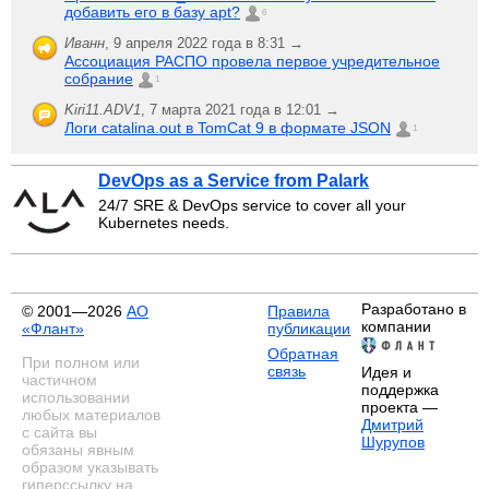
добавить его в базу apt?
6
Иванн
,
9 апреля 2022 года в 8:31 →
Ассоциация РАСПО провела первое учредительное
собрание
1
Kiri11.ADV1
,
7 марта 2021 года в 12:01 →
Логи catalina.out в TomCat 9 в формате JSON
1
DevOps as a Service from Palark
24/7 SRE & DevOps service to cover all your
Kubernetes needs.
Разработано в
© 2001—2026
АО
Правила
компании
«Флант»
публикации
Обратная
При полном или
связь
Идея и
частичном
поддержка
использовании
проекта —
любых материалов
Дмитрий
с сайта вы
Шурупов
обязаны явным
образом указывать
гиперссылку на