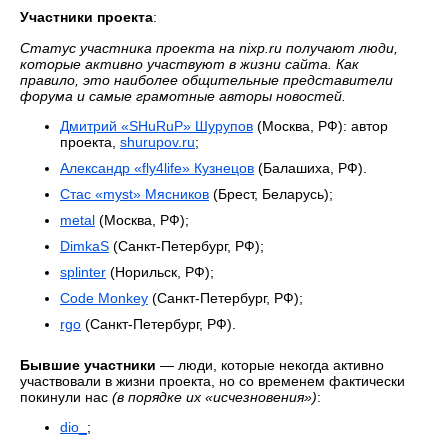
Участники проекта
:
Статус участника проекта на nixp.ru получают люди,
которые активно участвуют в жизни сайта. Как
правило, это наиболее общительные представители
форума и самые грамотные авторы новостей.
Дмитрий «SHuRuP» Шурупов
(Москва, РФ): автор
проекта,
shurupov.ru
;
Александр «fly4life» Кузнецов
(Балашиха, РФ).
Стас «myst» Мясников
(Брест, Беларусь);
metal
(Москва, РФ);
DimkaS
(Санкт-Петербург, РФ);
splinter
(Норильск, РФ);
Code Monkey
(Санкт-Петербург, РФ);
rgo
(Санкт-Петербург, РФ).
Бывшие участники
— люди, которые некогда активно
участвовали в жизни проекта, но со временем фактически
покинули нас
(в порядке их «исчезновения»)
:
dio_
;