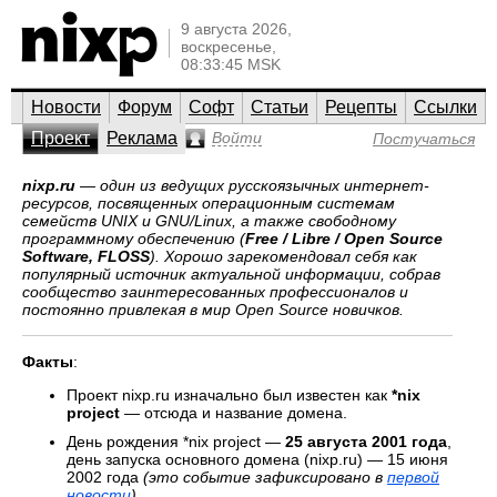
9 августа 2026,
воскресенье,
08:33:45 MSK
Новости
Форум
Софт
Статьи
Рецепты
Ссылки
Проект
Реклама
Войти
Постучаться
nixp.ru
— один из ведущих русскоязычных интернет-
ресурсов, посвященных операционным системам
семейств UNIX и GNU/Linux, а также свободному
программному обеспечению (
Free / Libre / Open Source
Software, FLOSS
). Хорошо зарекомендовал себя как
популярный источник актуальной информации, собрав
сообщество заинтересованных профессионалов и
постоянно привлекая в мир Open Source новичков.
Факты
:
Проект nixp.ru изначально был известен как
*nix
project
— отсюда и название домена.
День рождения *nix project —
25 августа 2001 года
,
день запуска основного домена (nixp.ru) — 15 июня
2002 года
(это событие зафиксировано в
первой
новости
)
.