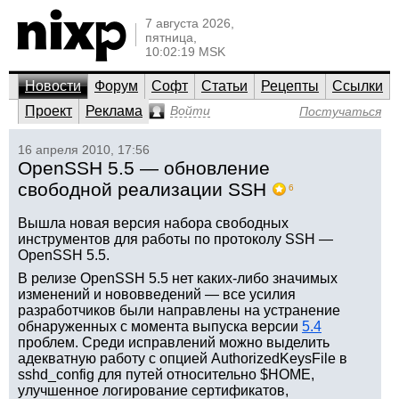
7 августа 2026,
пятница,
10:02:19 MSK
Новости
Форум
Софт
Статьи
Рецепты
Ссылки
Проект
Реклама
Войти
Постучаться
16 апреля 2010, 17:56
OpenSSH 5.5 — обновление
свободной реализации SSH
6
Вышла новая версия набора свободных
инструментов для работы по протоколу SSH —
OpenSSH 5.5.
В релизе OpenSSH 5.5 нет каких-либо значимых
изменений и нововведений — все усилия
разработчиков были направлены на устранение
обнаруженных с момента выпуска версии
5.4
проблем. Среди исправлений можно выделить
адекватную работу с опцией AuthorizedKeysFile в
sshd_config для путей относительно $HOME,
улучшенное логирование сертификатов,