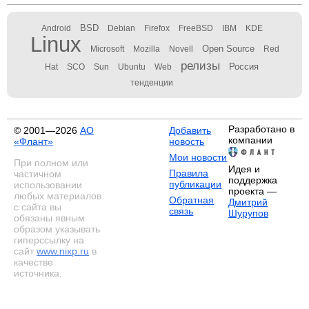
BSD
Android
Debian
Firefox
FreeBSD
IBM
KDE
Linux
Open Source
Microsoft
Mozilla
Novell
Red
релизы
Россия
Hat
SCO
Sun
Ubuntu
Web
тенденции
Разработано в
© 2001—2026
АО
Добавить
компании
«Флант»
новость
Мои новости
При полном или
Идея и
Правила
частичном
поддержка
публикации
использовании
проекта —
любых материалов
Обратная
Дмитрий
с сайта вы
связь
Шурупов
обязаны явным
образом указывать
гиперссылку на
сайт
www.nixp.ru
в
качестве
источника.