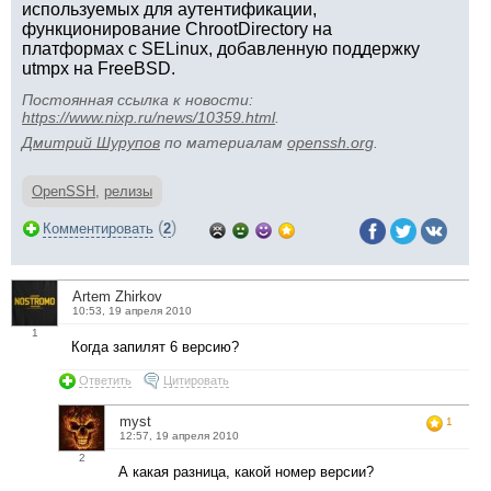
используемых для аутентификации,
функционирование ChrootDirectory на
платформах с SELinux, добавленную поддержку
utmpx на FreeBSD.
Постоянная ссылка к новости:
https://www.nixp.ru/news/10359.html
.
Дмитрий Шурупов
по материалам
openssh.org
.
OpenSSH
,
релизы
(
)
Комментировать
2
Artem Zhirkov
10:53, 19 апреля 2010
1
Когда запилят 6 версию?
Ответить
Цитировать
myst
1
12:57, 19 апреля 2010
2
А какая разница, какой номер версии?