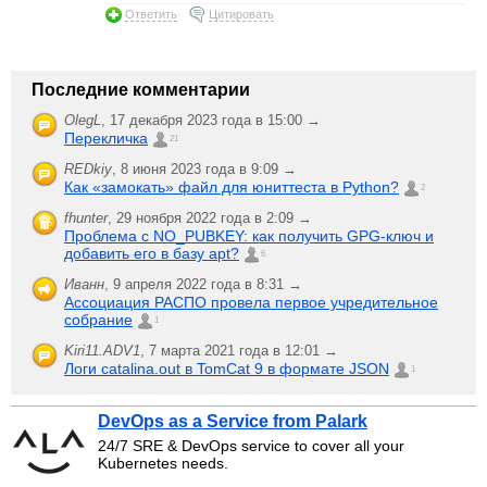
Ответить
Цитировать
Последние комментарии
OlegL
,
17 декабря 2023 года в 15:00 →
Перекличка
21
REDkiy
,
8 июня 2023 года в 9:09 →
Как «замокать» файл для юниттеста в Python?
2
fhunter
,
29 ноября 2022 года в 2:09 →
Проблема с NO_PUBKEY: как получить GPG-ключ и
добавить его в базу apt?
6
Иванн
,
9 апреля 2022 года в 8:31 →
Ассоциация РАСПО провела первое учредительное
собрание
1
Kiri11.ADV1
,
7 марта 2021 года в 12:01 →
Логи catalina.out в TomCat 9 в формате JSON
1
DevOps as a Service from Palark
24/7 SRE & DevOps service to cover all your
Kubernetes needs.