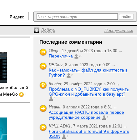
r
Яндекс
Войти
Постучаться
Последние комментарии
OlegL
,
17 декабря 2023 года в 15:00 →
Перекличка
21
REDkiy
,
8 июня 2023 года в 9:09 →
Как «замокать» файл для юниттеста в
Python?
2
fhunter
,
29 ноября 2022 года в 2:09 →
из мобильной
Проблема с NO_PUBKEY: как получить
цы MeeGo
GPG-ключ и добавить его в базу apt?
2
6
Иванн
,
9 апреля 2022 года в 8:31 →
Ассоциация РАСПО провела первое
учредительное собрание
1
Kiri11.ADV1
,
7 марта 2021 года в 12:01 →
Логи catalina.out в TomCat 9 в формате
JSON
1