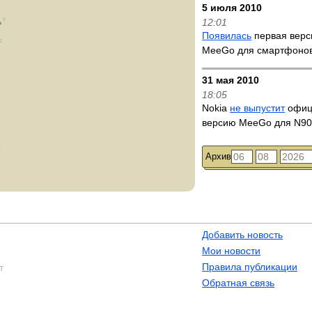
5 июля 2010
9
12:01
Появилась
первая вер
2
MeeGo для смартфоно
31 мая 2010
18:05
Nokia
не выпустит
офиц
версию MeeGo для N9
4
Архив
Добавить новость
Мои новости
Правила публикации
т
Обратная связь