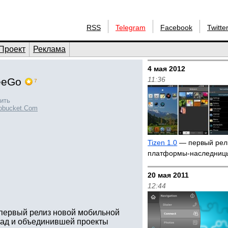
RSS
Telegram
Facebook
Twitte
Проект
Реклама
4 мая 2012
11:36
eeGo
7
ить
obucket.Com
Tizen 1.0
— первый рел
платформы-наследни
20 мая 2011
12:44
л первый релиз новой мобильной
ад и объединившей проекты