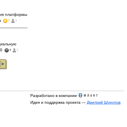
сия платформы
в
5
4
иальную
00
6
5
Разработано в компании
Идея и поддержка проекта —
Дмитрий Шурупов