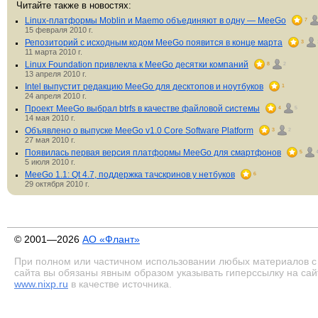
Читайте также в новостях:
Linux-платформы Moblin и Maemo объединяют в одну — MeeGo
7
15 февраля 2010 г.
Репозиторий с исходным кодом MeeGo появится в конце марта
3
11 марта 2010 г.
Linux Foundation привлекла к MeeGo десятки компаний
8
2
13 апреля 2010 г.
Intel выпустит редакцию MeeGo для десктопов и ноутбуков
1
24 апреля 2010 г.
Проект MeeGo выбрал btrfs в качестве файловой системы
4
5
14 мая 2010 г.
Объявлено о выпуске MeeGo v1.0 Core Software Platform
3
2
27 мая 2010 г.
Появилась первая версия платформы MeeGo для смартфонов
5
5 июля 2010 г.
MeeGo 1.1: Qt 4.7, поддержка тачскринов у нетбуков
6
29 октября 2010 г.
© 2001—2026
АО «Флант»
При полном или частичном использовании любых материалов с
сайта вы обязаны явным образом указывать гиперссылку на сай
www.nixp.ru
в качестве источника.