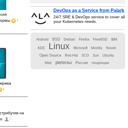
DevOps as a Service from Palark
рсия
24/7 SRE & DevOps service to cover all
тформы
4
your Kubernetes needs.
BSD
Android
Debian
Firefox
FreeBSD
IBM
Linux
KDE
Microsoft
Mozilla
Novell
Open Source
Red Hat
SCO
Sun
Ubuntu
релизы
Россия
Web
тенденции
держка
6
стрибутив на
Go
2