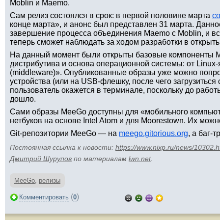
Moblin и Maemo.
Сам релиз состоялся в срок: в первой половине марта
с
конце марта», и анонс был представлен 31 марта. Данн
завершение процесса объединения Maemo с Moblin, и в
теперь сможет наблюдать за ходом разработки в открыт
На данный момент были открыты базовые компоненты 
дистрибутива и основа операционной системы: от Linux
(middleware)». Опубликованные образы уже можно попро
устройства (или на USB-флешку, после чего загрузиться с
пользователь окажется в терминале, поскольку до рабо
дошло.
Сами образы MeeGo доступны для «мобильного компьют
нетбуков на основе Intel Atom и для Moorestown. Их мож
Git-репозитории MeeGo — на
meego.gitorious.org
, а баг-
Постоянная ссылка к новости:
https://www.nixp.ru/news/10302.h
Дмитрий Шурупов
по материалам
lwn.net
.
MeeGo
,
релизы
(
)
Комментировать
0