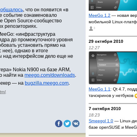
ообщалось
, что он появится «в
ое событие ознаменовало
MeeGo 1.2
— новая ве
се Open Source-сообщество
мобильной Linux-пла
ых репозиториях.
3
MeeGo: «инфраструктура
-ядра до промежуточного уровня
29 октября 2010
бовать установить прямо на
12:27
 нее), однако в итоге
ты над интерфейсом дело еще не
ера» Nokia N900 на базе ARM,
но найти на
meego.com/downloads
.
трекер — на
bugzilla.meego.com
.
MeeGo 1.1
: Qt 4.7, под
tml
.
тачскринов у нетбуков
7 октября 2010
18:23
Smeegol 1.0
— Linux-ди
базе openSUSE и Mee