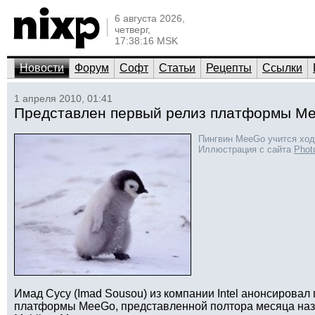
6 августа 2026,
четверг,
17:38:16 MSK
Новости
Форум
Софт
Статьи
Рецепты
Ссылки
1 апреля 2010, 01:41
Представлен первый релиз платформы M
Пингвин MeeGo учится ход
Иллюстрация с сайта
Phot
Имад Сусу (Imad Sousou) из компании Intel анонсирова
платформы MeeGo, представленной полтора месяца наз