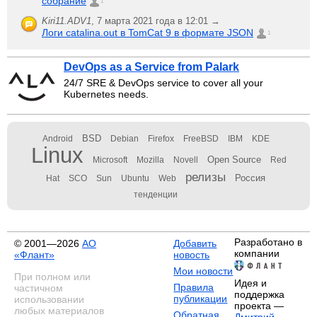
собрание
1
Kiri11.ADV1
,
7 марта 2021 года в 12:01 →
Логи catalina.out в TomCat 9 в формате JSON
1
DevOps as a Service from Palark
24/7 SRE & DevOps service to cover all your
Kubernetes needs.
BSD
Android
Debian
Firefox
FreeBSD
IBM
KDE
Linux
Open Source
Microsoft
Mozilla
Novell
Red
релизы
Россия
Hat
SCO
Sun
Ubuntu
Web
тенденции
Разработано в
© 2001—2026
АО
Добавить
компании
«Флант»
новость
Мои новости
При полном или
Идея и
Правила
частичном
поддержка
публикации
использовании
проекта —
любых материалов
Обратная