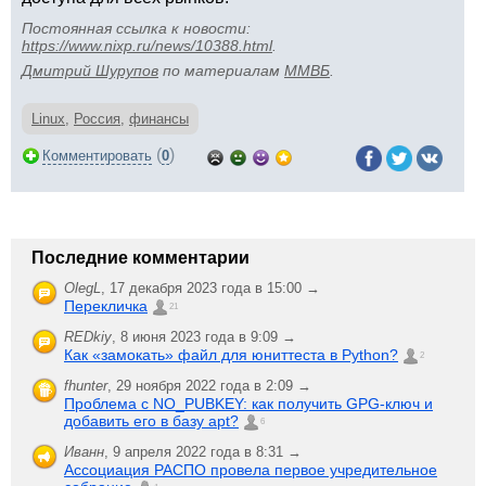
Постоянная ссылка к новости:
https://www.nixp.ru/news/10388.html
.
Дмитрий Шурупов
по материалам
ММВБ
.
Linux
,
Россия
,
финансы
(
)
Комментировать
0
Последние комментарии
OlegL
,
17 декабря 2023 года в 15:00 →
Перекличка
21
REDkiy
,
8 июня 2023 года в 9:09 →
Как «замокать» файл для юниттеста в Python?
2
fhunter
,
29 ноября 2022 года в 2:09 →
Проблема с NO_PUBKEY: как получить GPG-ключ и
добавить его в базу apt?
6
Иванн
,
9 апреля 2022 года в 8:31 →
Ассоциация РАСПО провела первое учредительное