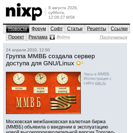
8 августа 2026,
суббота,
12:09:27 MSK
Новости
Форум
Софт
Статьи
Рецепты
Ссылки
Проект
Реклама
Войти
Постучаться
24 апреля 2010, 12:50
Группа ММВБ создала сервер
доступа для GNU/Linux
2
Часы в ММВБ
Иллюстрация с
сайта
rian.ru
Московская межбанковская валютная биржа
(ММВБ) объявила о введении в эксплуатацию
новой высокопроизводительной версии Торгово-