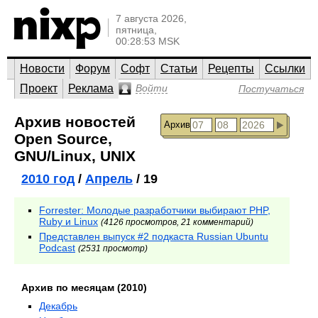
7 августа 2026,
пятница,
00:28:53 MSK
Новости
Форум
Софт
Статьи
Рецепты
Ссылки
Проект
Реклама
Войти
Постучаться
Архив новостей
Архив
Open Source,
GNU/Linux, UNIX
2010 год
/
Апрель
/ 19
Forrester: Молодые разработчики выбирают PHP,
Ruby и Linux
(4126 просмотров, 21 комментарий)
Представлен выпуск #2 подкаста Russian Ubuntu
Podcast
(2531 просмотр)
Архив по месяцам (2010)
Декабрь