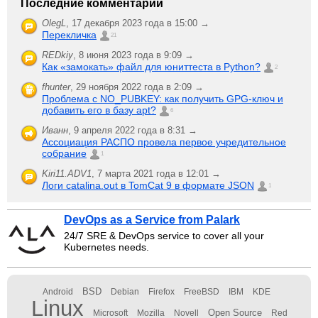
Последние комментарии
OlegL
,
17 декабря 2023 года в 15:00 →
Перекличка
21
REDkiy
,
8 июня 2023 года в 9:09 →
Как «замокать» файл для юниттеста в Python?
2
fhunter
,
29 ноября 2022 года в 2:09 →
Проблема с NO_PUBKEY: как получить GPG-ключ и
добавить его в базу apt?
6
Иванн
,
9 апреля 2022 года в 8:31 →
Ассоциация РАСПО провела первое учредительное
собрание
1
Kiri11.ADV1
,
7 марта 2021 года в 12:01 →
Логи catalina.out в TomCat 9 в формате JSON
1
DevOps as a Service from Palark
24/7 SRE & DevOps service to cover all your
Kubernetes needs.
BSD
Android
Debian
Firefox
FreeBSD
IBM
KDE
Linux
Open Source
Microsoft
Mozilla
Novell
Red