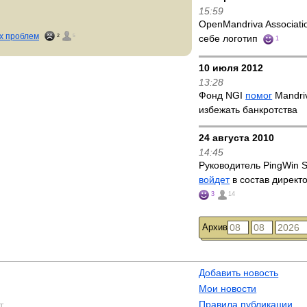
15:59
OpenMandriva Associat
х проблем
2
5
себе логотип
1
10 июля 2012
13:28
Фонд NGI
помог
Mandriv
избежать банкротства
24 августа 2010
14:45
Руководитель PingWin S
войдет
в состав директ
3
14
Архив
Добавить новость
Мои новости
Правила публикации
т