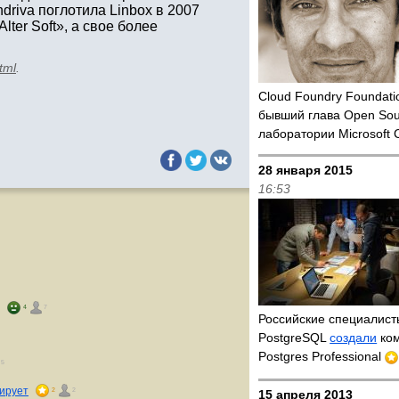
driva поглотила Linbox в 2007
lter Soft», а свое более
tml
.
Cloud Foundry Foundat
бывший глава Open Sou
лаборатории Microsoft
28 января 2015
16:53
4
7
Российские специалис
PostgreSQL
создали
ко
Postgres Professional
5
нирует
2
2
15 апреля 2013