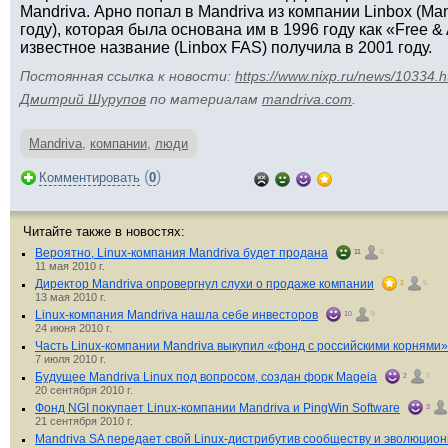
Mandriva. Арно попал в Mandriva из компании Linbox (Man
году), которая была основана им в 1996 году как «Free & A
известное название (Linbox FAS) получила в 2001 году.
Постоянная ссылка к новости:
https://www.nixp.ru/news/10334.h
Дмитрий Шурупов
по материалам
mandriva.com
.
Mandriva
,
компании
,
люди
(
)
Комментировать
0
Читайте также в новостях:
Вероятно, Linux-компания Mandriva будет продана
11
6
11 мая 2010 г.
Директор Mandriva опровергнул слухи о продаже компании
2
5
13 мая 2010 г.
Linux-компания Mandriva нашла себе инвесторов
10
9
24 июня 2010 г.
Часть Linux-компании Mandriva выкупил «фонд с российскими корнями»
7 июля 2010 г.
Будущее Mandriva Linux под вопросом, создан форк Mageia
2
3
20 сентября 2010 г.
Фонд NGI покупает Linux-компании Mandriva и PingWin Software
3
21 сентября 2010 г.
Mandriva SA передает свой Linux-дистрибутив сообществу и эволюцио