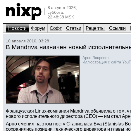
8 августа 2026,
суббота,
22:48:58 MSK
Новости
Форум
Софт
Статьи
Рецепты
Ссылки
10 апреля 2010, 03:28
В Mandriva назначен новый исполнительн
Арно Лапревот
Иллюстрация с сайта
YouT
Французская Linux-компания Mandriva объявила о том, ч
нового исполнительного директора (CEO) — им стал Арно
Арно сменил на этом посту Станисласа Буа (Stanislas Bois
сохранились позиции технического директора и главы и