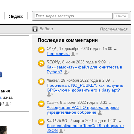
r
Яндекс
Войти
Постучаться
Последние комментарии
OlegL
,
17 декабря 2023 года в 15:00 →
Перекличка
21
REDkiy
,
8 июня 2023 года в 9:09 →
Как «замокать» файл для юниттеста в
Python?
2
fhunter
,
29 ноября 2022 года в 2:09 →
Проблема с NO_PUBKEY: как получить
GPG-ключ и добавить его в базу apt?
пания
6
а
из-за
Иванн
,
9 апреля 2022 года в 8:31 →
2
5
Ассоциация РАСПО провела первое
учредительное собрание
1
Kiri11.ADV1
,
7 марта 2021 года в 12:01 →
Логи catalina.out в TomCat 9 в формате
JSON
1