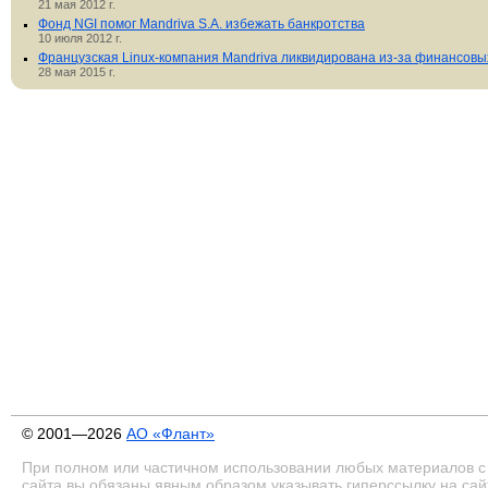
21 мая 2012 г.
Фонд NGI помог Mandriva S.A. избежать банкротства
10 июля 2012 г.
Французская Linux-компания Mandriva ликвидирована из-за финансовы
28 мая 2015 г.
© 2001—2026
АО «Флант»
При полном или частичном использовании любых материалов с
сайта вы обязаны явным образом указывать гиперссылку на сай