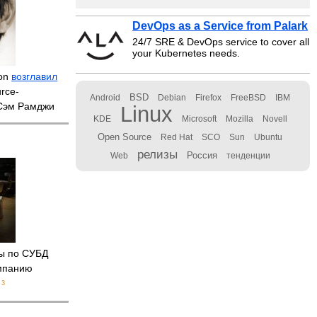
DevOps as a Service from Palark
24/7 SRE & DevOps service to cover all
your Kubernetes needs.
ion
возглавил
rce-
BSD
Android
Debian
Firefox
FreeBSD
IBM
 Сэм Рамджи
Linux
KDE
Microsoft
Mozilla
Novell
Open Source
Red Hat
SCO
Sun
Ubuntu
релизы
Россия
Web
тенденции
ты по СУБД
мпанию
3