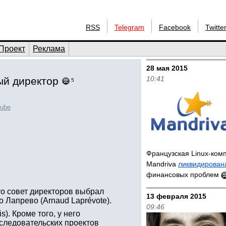
RSS
Telegram
Facebook
Twitte
Проект
Реклама
28 мая 2015
10:41
ый директор
5
ube
Французская Linux-ком
Mandriva
ликвидирован
финансовых проблем
то совет директоров выбрал
13 февраля 2015
 Лапрево (Arnaud Laprévote).
09:46
). Кроме того, у него
сследовательских проектов