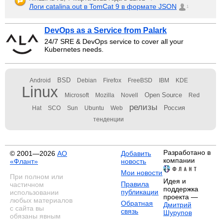
Логи catalina.out в TomCat 9 в формате JSON
1
DevOps as a Service from Palark
24/7 SRE & DevOps service to cover all your
Kubernetes needs.
BSD
Android
Debian
Firefox
FreeBSD
IBM
KDE
Linux
Open Source
Microsoft
Mozilla
Novell
Red
релизы
Россия
Hat
SCO
Sun
Ubuntu
Web
тенденции
Разработано в
© 2001—2026
АО
Добавить
компании
«Флант»
новость
Мои новости
При полном или
Идея и
Правила
частичном
поддержка
публикации
использовании
проекта —
любых материалов
Обратная
Дмитрий
с сайта вы
связь
Шурупов
обязаны явным