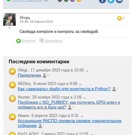
Игорь
1
20:48, 16 апреля 2010
1
Свобода контроля и контроль за свободой.
Ответить
Цитировать
Последние комментарии
OlegL
,
17 декабря 2023 года в 15:00 →
Перекличка
21
REDkiy
,
8 июня 2023 года в 9:09 →
Как «замокать» файл для юниттеста в Python?
2
fhunter
,
29 ноября 2022 года в 2:09 →
Проблема с NO_PUBKEY: как получить GPG-ключ и
добавить его в базу apt?
6
Иванн
,
9 апреля 2022 года в 8:31 →
Ассоциация РАСПО провела первое учредительное
собрание
1
Kiri11.ADV1
,
7 марта 2021 года в 12:01 →