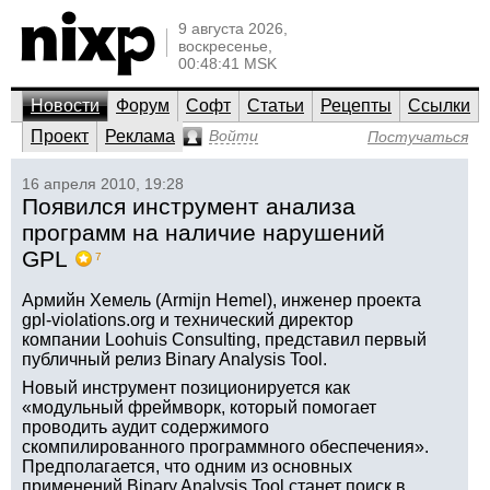
9 августа 2026,
воскресенье,
00:48:41 MSK
Новости
Форум
Софт
Статьи
Рецепты
Ссылки
Проект
Реклама
Войти
Постучаться
16 апреля 2010, 19:28
Появился инструмент анализа
программ на наличие нарушений
GPL
7
Армийн Хемель (Armijn Hemel), инженер проекта
gpl-violations.org и технический директор
компании Loohuis Consulting, представил первый
публичный релиз Binary Analysis Tool.
Новый инструмент позиционируется как
«модульный фреймворк, который помогает
проводить аудит содержимого
скомпилированного программного обеспечения».
Предполагается, что одним из основных
применений Binary Analysis Tool станет поиск в