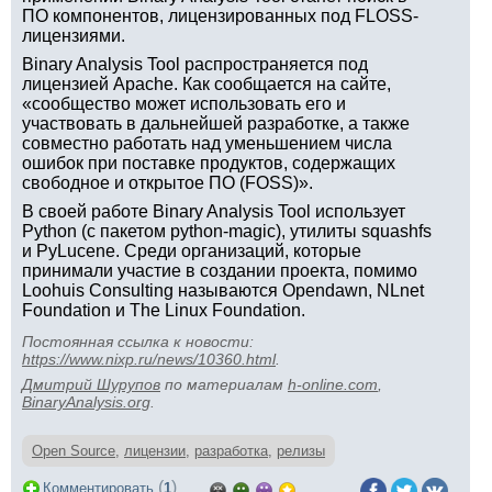
ПО компонентов, лицензированных под FLOSS-
лицензиями.
Binary Analysis Tool распространяется под
лицензией Apache. Как сообщается на сайте,
«сообщество может использовать его и
участвовать в дальнейшей разработке, а также
совместно работать над уменьшением числа
ошибок при поставке продуктов, содержащих
свободное и открытое ПО (FOSS)».
В своей работе Binary Analysis Tool использует
Python (с пакетом python-magic), утилиты squashfs
и PyLucene. Среди организаций, которые
принимали участие в создании проекта, помимо
Loohuis Consulting называются Opendawn, NLnet
Foundation и The Linux Foundation.
Постоянная ссылка к новости:
https://www.nixp.ru/news/10360.html
.
Дмитрий Шурупов
по материалам
h-online.com
,
BinaryAnalysis.org
.
Open Source
,
лицензии
,
разработка
,
релизы
(
)
Комментировать
1