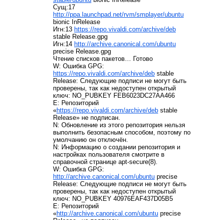
Сущ:17
http://ppa.launchpad.net/rvm/smplayer/ubuntu
bionic InRelease
Игн:13
https://repo.vivaldi.com/archive/deb
stable Release.gpg
Игн:14
http://archive.canonical.com/ubuntu
precise Release.gpg
Чтение списков пакетов… Готово
W: Ошибка GPG:
https://repo.vivaldi.com/archive/deb
stable
Release: Следующие подписи не могут быть
проверены, так как недоступен открытый
ключ: NO_PUBKEY FEB6023DC27AA466
E: Репозиторий
«
https://repo.vivaldi.com/archive/deb
stable
Release» не подписан.
N: Обновление из этого репозитория нельзя
выполнить безопасным способом, поэтому по
умолчанию он отключён.
N: Информацию о создании репозитория и
настройках пользователя смотрите в
справочной странице apt-secure(8).
W: Ошибка GPG:
http://archive.canonical.com/ubuntu
precise
Release: Следующие подписи не могут быть
проверены, так как недоступен открытый
ключ: NO_PUBKEY 40976EAF437D05B5
E: Репозиторий
«
http://archive.canonical.com/ubuntu
precise