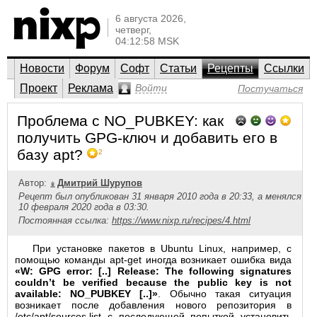
6 августа 2026,
четверг,
04:12:58 MSK
Новости
Форум
Софт
Статьи
Рецепты
Ссылки
Проект
Реклама
Войти
Постучаться
Проблема с NO_PUBKEY: как
получить GPG-ключ и добавить его в
базу apt?
2
Автор:
Дмитрий Шурупов
Рецепт был опубликован 31 января 2010 года в 20:33, а менялся
10 февраля 2020 года в 03:30.
Постоянная ссылка:
https://www.nixp.ru/recipes/4.html
При установке пакетов в Ubuntu Linux, например, с
помощью команды apt-get иногда возникает ошибка вида
«W: GPG error: [..] Release: The following signatures
couldn’t be verified because the public key is not
available: NO_PUBKEY [..]»
. Обычно такая ситуация
возникает после добавления нового репозитория в
/etc/apt/sources.list с последующей попыткой установить