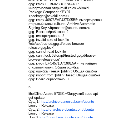
40976EAF437D05B5 FEB6023DC27AA466
gpg: ключ FEB6023DC27AA466:
импортирован открытый ключ «Vivaldi
Package Composer KEY07
<packager@vivaldi.com>»
gpg: ключ 40976EAF437D05B5: импортирован
открытый ключ «Ubuntu Archive Automatic
Signing Key <ftpmaster@ubuntu.com>»
gpg: Всего обработано: 2
gpg: импортировано: 2
gpg: invalid size of lockfile
'/etc/apt/trusted.gpg.d/brave-browser-
release.gpg.lock'
gpg: cannot read lockfile
gpg: can’t lock '/etc/apt/trusted.gpg.d/brave-
browser-release.gpg'
gpg: ключ EFC4571D7C90E5AF: не найден
открытый ключ: Общая ошибка
gpg: ошибка чтения '[stdin]': Общая ошибка
gpg: import from '[stdin]' failed: Общая ошибка
gpg: Всего обработано: 0
и:
liho@liho-Aspire-5733Z:~/Загрузки$ sudo apt-
get update
Сущ:1
http://archive.canonical.com/ubuntu
bionic InRelease
Сущ:2
http://ru.archive.ubuntu.com/ubuntu
bionic InRelease
Пол:3
http://ru.archive.ubuntu.com/ubuntu