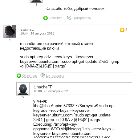
3
Спасибо тебе, добрый человек!
Ответить
Цитировать
vasilisc
2
10:44, 29 августа 2011
4
я нашёл однострочник! который ставит
недостающие ключи
sudo apt-key adv --recv-keys --keyserver
keyserver.ubuntu.com `sudo apt-get update 2>&1 | grep
-o '[0-9A-Z]\{16\}$' | xargs`
Ответить
Цитировать
LihacheFF
18:00, 23 октября 2022
5
у меня:
liho@liho-Aspire-5733Z:~/Загрузки$ sudo apt-
key adv --recv-keys --keyserver
keyserver.ubuntu.com `sudo apt-get update
2>&1 | grep -o '[0-9A-Z]\{16\}$' | xargs`
Executing: /tmp/apt-key-
gpghome.W9TrMdjINc/gpg.1.sh --recv-keys --
keyserver keyserver.ubuntu.com