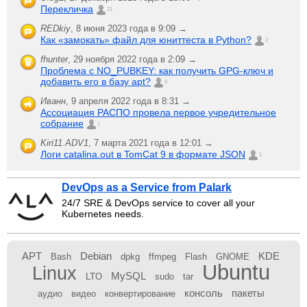
Перекличка
21
REDkiy
,
8 июня 2023 года в 9:09 →
Как «замокать» файл для юниттеста в Python?
2
fhunter
,
29 ноября 2022 года в 2:09 →
Проблема с NO_PUBKEY: как получить GPG-ключ и
добавить его в базу apt?
6
Иванн
,
9 апреля 2022 года в 8:31 →
Ассоциация РАСПО провела первое учредительное
собрание
1
Kiri11.ADV1
,
7 марта 2021 года в 12:01 →
Логи catalina.out в TomCat 9 в формате JSON
1
DevOps as a Service from Palark
24/7 SRE & DevOps service to cover all your
Kubernetes needs.
APT
Debian
KDE
Bash
dpkg
ffmpeg
Flash
GNOME
Ubuntu
Linux
MySQL
LTO
sudo
tar
консоль
пакеты
аудио
видео
конвертирование