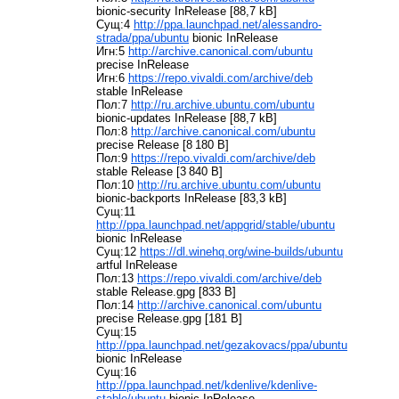
bionic-security InRelease [88,7 kB]
Сущ:4
http://ppa.launchpad.net/alessandro-
strada/ppa/ubuntu
bionic InRelease
Игн:5
http://archive.canonical.com/ubuntu
precise InRelease
Игн:6
https://repo.vivaldi.com/archive/deb
stable InRelease
Пол:7
http://ru.archive.ubuntu.com/ubuntu
bionic-updates InRelease [88,7 kB]
Пол:8
http://archive.canonical.com/ubuntu
precise Release [8 180 B]
Пол:9
https://repo.vivaldi.com/archive/deb
stable Release [3 840 B]
Пол:10
http://ru.archive.ubuntu.com/ubuntu
bionic-backports InRelease [83,3 kB]
Сущ:11
http://ppa.launchpad.net/appgrid/stable/ubuntu
bionic InRelease
Сущ:12
https://dl.winehq.org/wine-builds/ubuntu
artful InRelease
Пол:13
https://repo.vivaldi.com/archive/deb
stable Release.gpg [833 B]
Пол:14
http://archive.canonical.com/ubuntu
precise Release.gpg [181 B]
Сущ:15
http://ppa.launchpad.net/gezakovacs/ppa/ubuntu
bionic InRelease
Сущ:16
http://ppa.launchpad.net/kdenlive/kdenlive-
stable/ubuntu
bionic InRelease