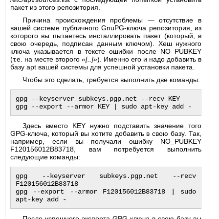
пакет из этого репозитория.
Причина происхождения проблемы — отсутствие в
вашей системе публичного GnuPG-ключа репозитория, из
которого вы пытаетесь инсталлировать пакет (который, в
свою очередь, подписан данным ключом). Хеш нужного
ключа указывается в тексте ошибки после NO_PUBKEY
(т.е. на месте второго
«[..]»
). Именно его и надо добавить в
базу apt вашей системы для успешной установки пакета.
Чтобы это сделать, требуется выполнить две команды:
gpg --keyserver subkeys.pgp.net --recv KEY

Здесь вместо KEY нужно подставить значение того
GPG-ключа, который вы хотите добавить в свою базу. Так,
например, если вы получали ошибку NO_PUBKEY
F120156012B83718, вам потребуется выполнить
следующие команды:
gpg --keyserver subkeys.pgp.net --recv 
F120156012B83718

gpg --export --armor F120156012B83718 | sudo 
После успешного экспорта GPG-ключа в свою базу вы