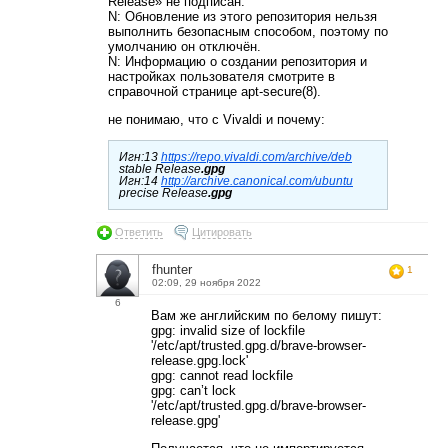
Release» не подписан.
N: Обновление из этого репозитория нельзя
выполнить безопасным способом, поэтому по
умолчанию он отключён.
N: Информацию о создании репозитория и
настройках пользователя смотрите в
справочной странице apt-secure(8).
не понимаю, что с Vivaldi и почему:
Игн:13
https://repo.vivaldi.com/archive/deb
stable Release
.gpg
Игн:14
http://archive.canonical.com/ubuntu
precise Release
.gpg
Ответить
Цитировать
fhunter
1
02:09, 29 ноября 2022
6
Вам же английским по белому пишут:
gpg: invalid size of lockfile
'/etc/apt/trusted.gpg.d/brave-browser-
release.gpg.lock'
gpg: cannot read lockfile
gpg: can’t lock
'/etc/apt/trusted.gpg.d/brave-browser-
release.gpg'