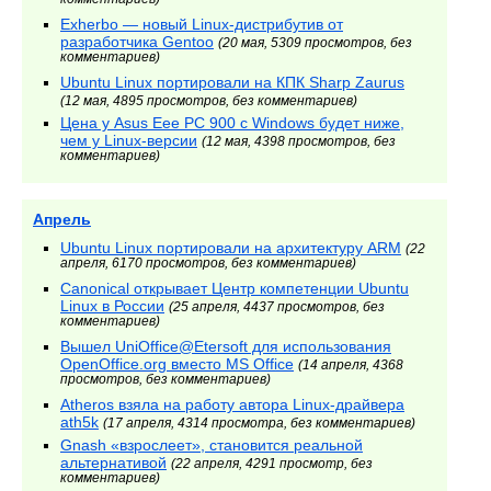
комментариев)
Exherbo — новый Linux-дистрибутив от
разработчика Gentoo
(20 мая, 5309 просмотров, без
комментариев)
Ubuntu Linux портировали на КПК Sharp Zaurus
(12 мая, 4895 просмотров, без комментариев)
Цена у Asus Eee PC 900 с Windows будет ниже,
чем у Linux-версии
(12 мая, 4398 просмотров, без
комментариев)
Апрель
Ubuntu Linux портировали на архитектуру ARM
(22
апреля, 6170 просмотров, без комментариев)
Canonical открывает Центр компетенции Ubuntu
Linux в России
(25 апреля, 4437 просмотров, без
комментариев)
Вышел UniOffice@Etersoft для использования
OpenOffice.org вместо MS Office
(14 апреля, 4368
просмотров, без комментариев)
Atheros взяла на работу автора Linux-драйвера
ath5k
(17 апреля, 4314 просмотра, без комментариев)
Gnash «взрослеет», становится реальной
альтернативой
(22 апреля, 4291 просмотр, без
комментариев)