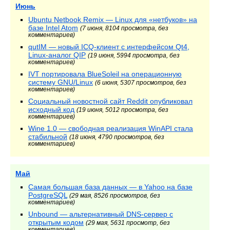
Июнь
Ubuntu Netbook Remix — Linux для «нетбуков» на
базе Intel Atom
(7 июня, 8104 просмотра, без
комментариев)
qutIM — новый ICQ-клиент с интерфейсом Qt4,
Linux-аналог QIP
(19 июня, 5994 просмотра, без
комментариев)
IVT портировала BlueSoleil на операционную
систему GNU/Linux
(6 июня, 5307 просмотров, без
комментариев)
Социальный новостной сайт Reddit опубликовал
исходный код
(19 июня, 5012 просмотра, без
комментариев)
Wine 1.0 — свободная реализация WinAPI стала
стабильной
(18 июня, 4790 просмотров, без
комментариев)
Май
Самая большая база данных — в Yahoo на базе
PostgreSQL
(29 мая, 8526 просмотров, без
комментариев)
Unbound — альтернативный DNS-сервер с
открытым кодом
(29 мая, 5631 просмотр, без