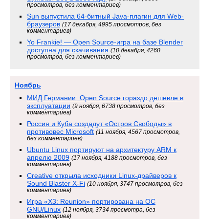
просмотров, без комментариев)
Sun выпустила 64-битный Java-плагин для Web-
браузеров
(17 декабря, 4995 просмотров, без
комментариев)
Yo Frankie! — Open Source-игра на базе Blender
доступна для скачивания
(10 декабря, 4260
просмотров, без комментариев)
Ноябрь
МИД Германии: Open Source гораздо дешевле в
эксплуатации
(9 ноября, 6738 просмотров, без
комментариев)
Россия и Куба создадут «Остров Свободы» в
противовес Microsoft
(11 ноября, 4567 просмотров,
без комментариев)
Ubuntu Linux портируют на архитектуру ARM к
апрелю 2009
(17 ноября, 4188 просмотров, без
комментариев)
Creative открыла исходники Linux-драйверов к
Sound Blaster X-Fi
(10 ноября, 3747 просмотров, без
комментариев)
Игра «X3: Reunion» портирована на ОС
GNU/Linux
(12 ноября, 3734 просмотра, без
комментариев)