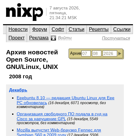
7 августа 2026,
пятница,
21:34:21 MSK
Новости
Форум
Софт
Статьи
Рецепты
Ссылки
Проект
Реклама
Войти
Постучаться
Архив новостей
Архив
Open Source,
GNU/Linux, UNIX
2008 год
Декабрь
Eeebuntu 8.10 — редакция Ubuntu Linux для Eee
PC обновилась
(16 декабря, 6071 просмотр, без
комментариев)
Организация свободного ПО подала в суд на
Cisco за нарушение GPL
(15 декабря, 5549
просмотров, без комментариев)
Mozilla выпустит Web-браузер Fennec для
Symbian S60 в 2009 году
(17 декабря, 5506