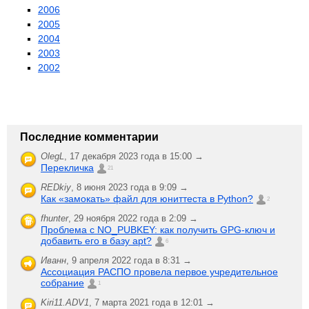
2006
2005
2004
2003
2002
Последние комментарии
OlegL
,
17 декабря 2023 года в 15:00 →
Перекличка
21
REDkiy
,
8 июня 2023 года в 9:09 →
Как «замокать» файл для юниттеста в Python?
2
fhunter
,
29 ноября 2022 года в 2:09 →
Проблема с NO_PUBKEY: как получить GPG-ключ и
добавить его в базу apt?
6
Иванн
,
9 апреля 2022 года в 8:31 →
Ассоциация РАСПО провела первое учредительное
собрание
1
Kiri11.ADV1
,
7 марта 2021 года в 12:01 →