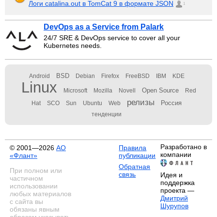
Логи catalina.out в TomCat 9 в формате JSON
1
DevOps as a Service from Palark
24/7 SRE & DevOps service to cover all your
Kubernetes needs.
BSD
Android
Debian
Firefox
FreeBSD
IBM
KDE
Linux
Open Source
Microsoft
Mozilla
Novell
Red
релизы
Россия
Hat
SCO
Sun
Ubuntu
Web
тенденции
Разработано в
© 2001—2026
АО
Правила
компании
«Флант»
публикации
Обратная
При полном или
связь
Идея и
частичном
поддержка
использовании
проекта —
любых материалов
Дмитрий
с сайта вы
Шурупов
обязаны явным