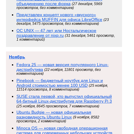
объединению после форка
(27 декабря, 5969
просмотров, без комментариев)
Представлен концепт нового «вкусного»
интерфейса MUFFIN для офиса LibreOffice
(23
декабря, 5475 просмотров, без комментариев)
ОС UNIX — 47 лет, или Ностальгическое
поздравление от nixp.ru
(31 декабря, 5461 просмотр,
1 комментарий)
Ноябрь
Fedora 25 — новая версия популярного Linux-
дистрибутива
(22 ноября, 11801 просмотр, без
комментариев)
Pinebook — бюджетный ноутбук для Linux и
Android стоимостью менее 100 USD
(25 ноября,
11514 просмотра, 8 комментариев)
SUSE стала первой, кто выпустил официальный
64-битный Linux-дистрибутив для Raspberry Pi 3
(25 ноября, 8645 просмотров, 7 комментариев)
Ubuntu Budgie — новая официальная
разновидность Ubuntu Linux
(9 ноября, 8582
просмотра, 2 комментария)
Minoca OS — новая свободная операционная
система для современных небольших устройств