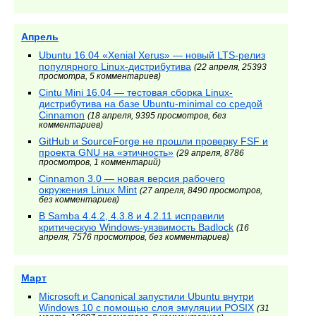
Апрель
Ubuntu 16.04 «Xenial Xerus» — новый LTS-релиз
популярного Linux-дистрибутива
(22 апреля, 25393
просмотра, 5 комментариев)
Cintu Mini 16.04 — тестовая сборка Linux-
дистрибутива на базе Ubuntu-minimal со средой
Cinnamon
(18 апреля, 9395 просмотров, без
комментариев)
GitHub и SourceForge не прошли проверку FSF и
проекта GNU на «этичность»
(29 апреля, 8786
просмотров, 1 комментарий)
Cinnamon 3.0 — новая версия рабочего
окружения Linux Mint
(27 апреля, 8490 просмотров,
без комментариев)
В Samba 4.4.2, 4.3.8 и 4.2.11 исправили
критическую Windows-уязвимость Badlock
(16
апреля, 7576 просмотров, без комментариев)
Март
Microsoft и Canonical запустили Ubuntu внутри
Windows 10 с помощью слоя эмуляции POSIX
(31