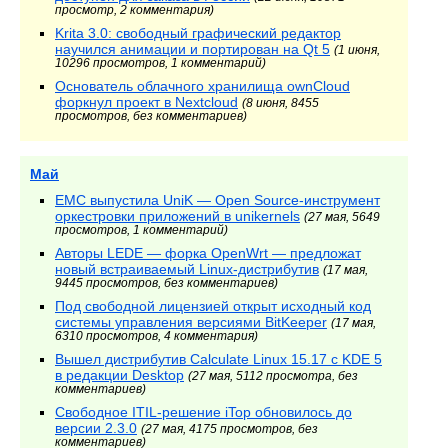
просмотр, 2 комментария)
Krita 3.0: свободный графический редактор
научился анимации и портирован на Qt 5
(1 июня,
10296 просмотров, 1 комментарий)
Основатель облачного хранилища ownCloud
форкнул проект в Nextcloud
(8 июня, 8455
просмотров, без комментариев)
Май
EMC выпустила UniK — Open Source-инструмент
оркестровки приложений в unikernels
(27 мая, 5649
просмотров, 1 комментарий)
Авторы LEDE — форка OpenWrt — предложат
новый встраиваемый Linux-дистрибутив
(17 мая,
9445 просмотров, без комментариев)
Под свободной лицензией открыт исходный код
системы управления версиями BitKeeper
(17 мая,
6310 просмотров, 4 комментария)
Вышел дистрибутив Calculate Linux 15.17 с KDE 5
в редакции Desktop
(27 мая, 5112 просмотра, без
комментариев)
Свободное ITIL-решение iTop обновилось до
версии 2.3.0
(27 мая, 4175 просмотров, без
комментариев)