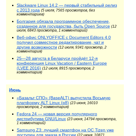
Slackware Linux 14.2 — первый стабильный релиз
с 2013 года
(5 июля, 7565 просмотров, без
комментариев)
Болгария обязала программное обеспечение,
созданное для государства, быть Open Source
(12
июля, 6843 просмотра, 1 комментарий)
Веб-офис ONLYOFFICE с Document Editors 4.0
получил совместное редактирование, чат и
другие возможности
(12 июля, 9341 просмотр, 2
комментария)
25—28 августа в Беларуси пройдёт 12-я
конференция Linux Vacation / Eastern Europe
(LVEE 2016)
(12 июля, 8915 просмотров, 2
комментария)
Июнь
«Базальт СПО» (BaseALT) выпустила Восьмую
платформу ALT Linux (p8)
(23 июня, 16010
просмотров, 2 комментария)
Fedora 24 — новая версия популярного
дистрибутива GNU/Linux
(23 июня, 14794 просмотра,
1 комментарий)
Samsung Z3: лучший смартфон на ОС Tizen уже
доступен для заказа в России
(22 июня, 10871