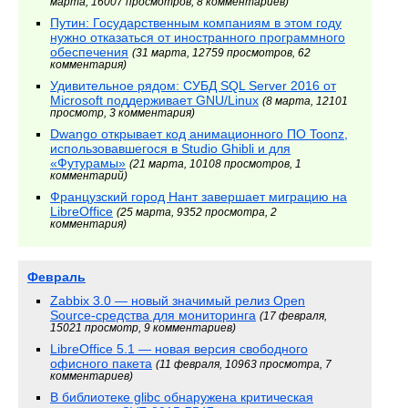
марта, 16007 просмотров, 8 комментариев)
Путин: Государственным компаниям в этом году
нужно отказаться от иностранного программного
обеспечения
(31 марта, 12759 просмотров, 62
комментария)
Удивительное рядом: СУБД SQL Server 2016 от
Microsoft поддерживает GNU/Linux
(8 марта, 12101
просмотр, 3 комментария)
Dwango открывает код анимационного ПО Toonz,
использовавшегося в Studio Ghibli и для
«Футурамы»
(21 марта, 10108 просмотров, 1
комментарий)
Французский город Нант завершает миграцию на
LibreOffice
(25 марта, 9352 просмотра, 2
комментария)
Февраль
Zabbix 3.0 — новый значимый релиз Open
Source-средства для мониторинга
(17 февраля,
15021 просмотр, 9 комментариев)
LibreOffice 5.1 — новая версия свободного
офисного пакета
(11 февраля, 10963 просмотра, 7
комментариев)
В библиотеке glibc обнаружена критическая