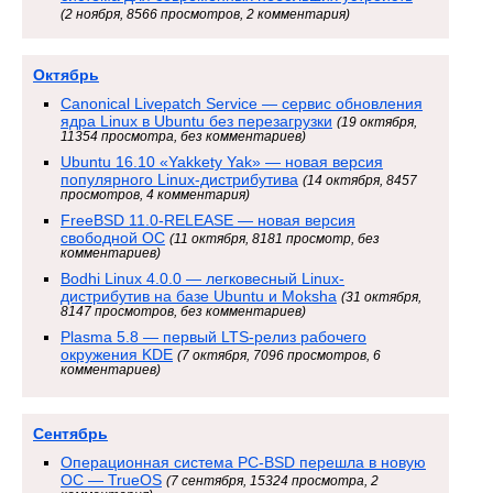
(2 ноября, 8566 просмотров, 2 комментария)
Октябрь
Canonical Livepatch Service — сервис обновления
ядра Linux в Ubuntu без перезагрузки
(19 октября,
11354 просмотра, без комментариев)
Ubuntu 16.10 «Yakkety Yak» — новая версия
популярного Linux-дистрибутива
(14 октября, 8457
просмотров, 4 комментария)
FreeBSD 11.0-RELEASE — новая версия
свободной ОС
(11 октября, 8181 просмотр, без
комментариев)
Bodhi Linux 4.0.0 — легковесный Linux-
дистрибутив на базе Ubuntu и Moksha
(31 октября,
8147 просмотров, без комментариев)
Plasma 5.8 — первый LTS-релиз рабочего
окружения KDE
(7 октября, 7096 просмотров, 6
комментариев)
Сентябрь
Операционная система PC-BSD перешла в новую
ОС — TrueOS
(7 сентября, 15324 просмотра, 2