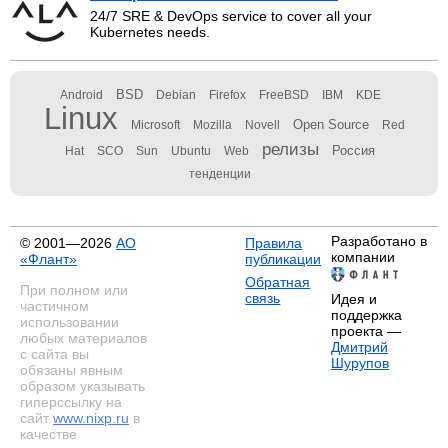
24/7 SRE & DevOps service to cover all your
Kubernetes needs.
BSD
Android
Debian
Firefox
FreeBSD
IBM
KDE
Linux
Open Source
Microsoft
Mozilla
Novell
Red
релизы
Россия
Hat
SCO
Sun
Ubuntu
Web
тенденции
Разработано в
© 2001—2026
АО
Правила
компании
«Флант»
публикации
Обратная
При полном или
связь
Идея и
частичном
поддержка
использовании
проекта —
любых материалов
Дмитрий
с сайта вы
Шурупов
обязаны явным
образом указывать
гиперссылку на
сайт
www.nixp.ru
в
качестве