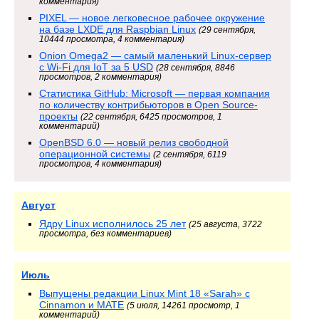
комментария)
PIXEL — новое легковесное рабочее окружение
на базе LXDE для Raspbian Linux
(29 сентября,
10444 просмотра, 4 комментария)
Onion Omega2 — самый маленький Linux-сервер
с Wi-Fi для IoT за 5 USD
(28 сентября, 8846
просмотров, 2 комментария)
Статистика GitHub: Microsoft — первая компания
по количеству контрибьюторов в Open Source-
проекты
(22 сентября, 6425 просмотров, 1
комментарий)
OpenBSD 6.0 — новый релиз свободной
операционной системы
(2 сентября, 6119
просмотров, 4 комментария)
Август
Ядру Linux исполнилось 25 лет
(25 августа, 3722
просмотра, без комментариев)
Июль
Выпущены редакции Linux Mint 18 «Sarah» с
Cinnamon и MATE
(5 июля, 14261 просмотр, 1
комментарий)