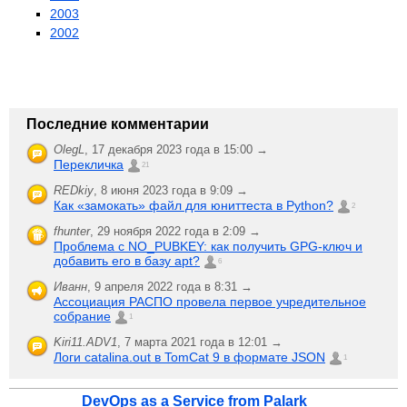
2003
2002
Последние комментарии
OlegL
,
17 декабря 2023 года в 15:00 →
Перекличка
21
REDkiy
,
8 июня 2023 года в 9:09 →
Как «замокать» файл для юниттеста в Python?
2
fhunter
,
29 ноября 2022 года в 2:09 →
Проблема с NO_PUBKEY: как получить GPG-ключ и
добавить его в базу apt?
6
Иванн
,
9 апреля 2022 года в 8:31 →
Ассоциация РАСПО провела первое учредительное
собрание
1
Kiri11.ADV1
,
7 марта 2021 года в 12:01 →
Логи catalina.out в TomCat 9 в формате JSON
1
DevOps as a Service from Palark