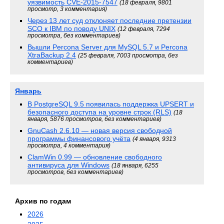
уязвимость CVE-2015-7547
(18 февраля, 9801
просмотр, 3 комментария)
Через 13 лет суд отклоняет последние претензии
SCO к IBM по поводу UNIX
(12 февраля, 7294
просмотра, без комментариев)
Вышли Percona Server для MySQL 5.7 и Percona
XtraBackup 2.4
(25 февраля, 7003 просмотра, без
комментариев)
Январь
В PostgreSQL 9.5 появилась поддержка UPSERT и
безопасного доступа на уровне строк (RLS)
(18
января, 5876 просмотров, без комментариев)
GnuCash 2.6.10 — новая версия свободной
программы финансового учёта
(4 января, 9313
просмотра, 4 комментария)
ClamWin 0.99 — обновление свободного
антивируса для Windows
(18 января, 6255
просмотров, без комментариев)
Архив по годам
2026