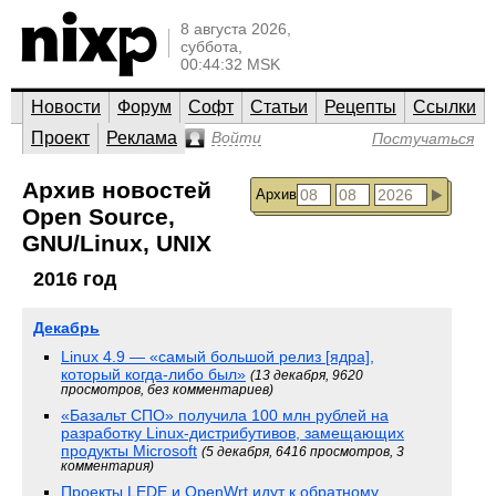
8 августа 2026,
суббота,
00:44:32 MSK
Новости
Форум
Софт
Статьи
Рецепты
Ссылки
Проект
Реклама
Войти
Постучаться
Архив новостей
Архив
Open Source,
GNU/Linux, UNIX
2016 год
Декабрь
Linux 4.9 — «самый большой релиз [ядра],
который когда-либо был»
(13 декабря, 9620
просмотров, без комментариев)
«Базальт СПО» получила 100 млн рублей на
разработку Linux-дистрибутивов, замещающих
продукты Microsoft
(5 декабря, 6416 просмотров, 3
комментария)
Проекты LEDE и OpenWrt идут к обратному