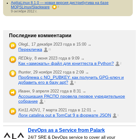
AgiliaLinux 8.1.0 — новая версия дистрибутива на базе
MOPSLinux/Slackware
2
9 октября 2012 г.
Последние комментарии
OlegL
,
17 декабря 2023 года в 15:00 →
Перекличка
21
REDkiy
,
8 июня 2023 года в 9:09 →
Как «замокать» файл для юниттеста в Python?
2
fhunter
,
29 ноября 2022 года в 2:09 →
Проблема с NO_PUBKEY: как получить GPG-ключ и
добавить его в базу apt?
6
Иванн
,
9 апреля 2022 года в 8:31 →
Ассоциация РАСПО провела первое учредительное
собрание
1
Kiri11.ADV1
,
7 марта 2021 года в 12:01 →
Логи catalina.out в TomCat 9 в формате JSON
1
DevOps as a Service from Palark
24/7 SRE & DevOps service to cover all your