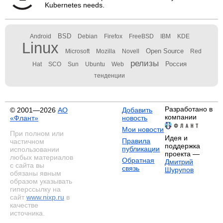
Kubernetes needs.
BSD
Android
Debian
Firefox
FreeBSD
IBM
KDE
Linux
Open Source
Microsoft
Mozilla
Novell
Red
релизы
Россия
Hat
SCO
Sun
Ubuntu
Web
тенденции
Разработано в
© 2001—2026
АО
Добавить
компании
«Флант»
новость
Мои новости
При полном или
Идея и
Правила
частичном
поддержка
публикации
использовании
проекта —
любых материалов
Обратная
Дмитрий
с сайта вы
связь
Шурупов
обязаны явным
образом указывать
гиперссылку на
сайт
www.nixp.ru
в
качестве
источника.