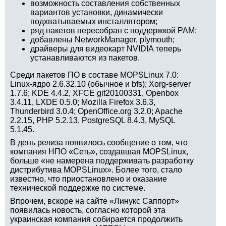
возможность составления собственных
вариантов установки, динамически
подхватываемых инсталлятором;
ряд пакетов пересобран с поддержкой PAM;
добавлены NetworkManager, plymouth;
драйверы для видеокарт NVIDIA теперь
устанавливаются из пакетов.
Среди пакетов ПО в составе MOPSLinux 7.0:
Linux-ядро 2.6.32.10 (обычное и bfs); Xorg-server
1.7.6; KDE 4.4.2, XFCE git20100331, Openbox
3.4.11, LXDE 0.5.0; Mozilla Firefox 3.6.3,
Thunderbird 3.0.4; OpenOffice.org 3.2.0; Apache
2.2.15, PHP 5.2.13, PostgreSQL 8.4.3, MySQL
5.1.45.
В день релиза появилось сообщение о том, что
компания НПО «Сеть», создавшая MOPSLinux,
больше «не намерена поддерживать разработку
дистрибутива MOPSLinux». Более того, стало
известно, что приостановлено и оказание
технической поддержке по системе.
Впрочем, вскоре на сайте «Линукс Саппорт»
появилась новость, согласно которой эта
украинская компания собирается продолжить