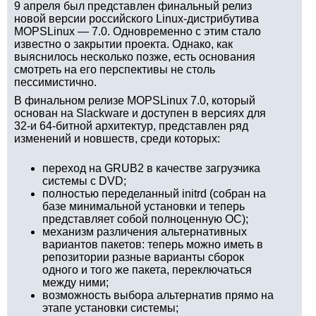
9 апреля был представлен финальный релиз
новой версии российского Linux-дистрибутива
MOPSLinux — 7.0. Одновременно с этим стало
известно о закрытии проекта. Однако, как
выяснилось несколько позже, есть основания
смотреть на его перспективы не столь
пессимистично.
В финальном релизе MOPSLinux 7.0, который
основан на Slackware и доступен в версиях для
32-и 64-битной архитектур, представлен ряд
изменений и новшеств, среди которых:
переход на GRUB2 в качестве загрузчика
системы с DVD;
полностью переделанный initrd (собран на
базе минимальной установки и теперь
представляет собой полноценную ОС);
механизм различения альтернативных
вариантов пакетов: теперь можно иметь в
репозитории разные варианты сборок
одного и того же пакета, переключаться
между ними;
возможность выбора альтернатив прямо на
этапе установки системы;