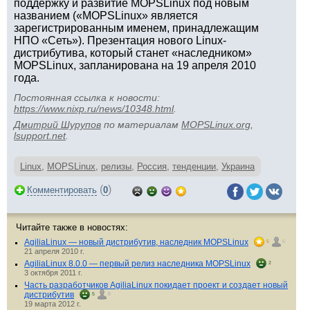
поддержку и развитие MOPSLinux под новым
названием («MOPSLinux» является
зарегистрированным именем, принадлежащим
НПО «Сеть»). Презентация нового Linux-
дистрибутива, который станет «наследником»
MOPSLinux, запланирована на 19 апреля 2010
года.
Постоянная ссылка к новости:
https://www.nixp.ru/news/10348.html
.
Дмитрий Шурупов
по материалам
MOPSLinux.org
,
lsupport.net
.
Linux
,
MOPSLinux
,
релизы
,
Россия
,
тенденции
,
Украина
(
)
Комментировать
0
Читайте также в новостях:
AgiliaLinux — новый дистрибутив, наследник MOPSLinux
5
5
21 апреля 2010 г.
AgiliaLinux 8.0.0 — первый релиз наследника MOPSLinux
2
3 октября 2011 г.
Часть разработчиков AgiliaLinux покидает проект и создает новый
дистрибутив
5
8
19 марта 2012 г.