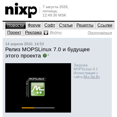
7 августа 2026,
пятница,
12:49:30 MSK
Новости
Форум
Софт
Статьи
Рецепты
Ссылки
Проект
Реклама
Войти
Постучаться
14 апреля 2010, 14:53
Релиз MOPSLinux 7.0 и будущее
этого проекта
2
Загрузка
MOPSLinux 6.1
Иллюстрация с
сайта
Bks.Na.By