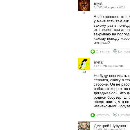
myst
10:52, 20 апреля 2010
11
А чё хорошего-то в 
у меня есть там акк
захожу раз в полгод
что нечего там дела
закрываю на полгод
какому поводу масс
истерия?
Ответить
Цитиро
metal
11:10, 20 апреля 2010
13
Не буду оценивать 
сервиса, скажу о те
стороне. Он не рабо
работает корректно 
догадываюсь, что д
родной броузер IE.
представить, что он
незнакомыми броуз
Ответить
Цитиро
Дмитрий Шурупов
12:05, 20 апреля 2010