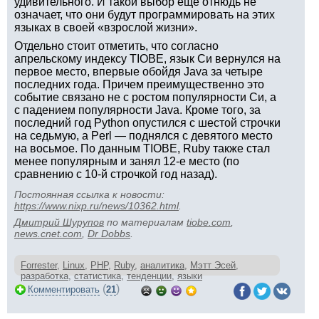
удивительного. И такой выбор еще отнюдь не
означает, что они будут программировать на этих
языках в своей «взрослой жизни».
Отдельно стоит отметить, что согласно
апрельскому индексу TIOBE, язык Си вернулся на
первое место, впервые обойдя Java за четыре
последних года. Причем преимущественно это
событие связано не с ростом популярности Си, а
с падением популярности Java. Кроме того, за
последний год Python опустился с шестой строчки
на седьмую, а Perl — поднялся с девятого место
на восьмое. По данным TIOBE, Ruby также стал
менее популярным и занял 12-е место (по
сравнению с 10-й строчкой год назад).
Постоянная ссылка к новости:
https://www.nixp.ru/news/10362.html
.
Дмитрий Шурупов
по материалам
tiobe.com
,
news.cnet.com
,
Dr Dobbs
.
Forrester
,
Linux
,
PHP
,
Ruby
,
аналитика
,
Мэтт Эсей
,
разработка
,
статистика
,
тенденции
,
языки
(
)
Комментировать
21