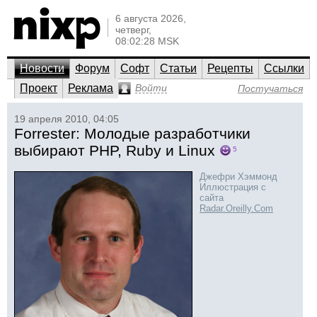
6 августа 2026,
четверг,
08:02:28 MSK
Новости
Форум
Софт
Статьи
Рецепты
Ссылки
Проект
Реклама
Войти
Постучаться
19 апреля 2010, 04:05
Forrester: Молодые разработчики
выбирают PHP, Ruby и Linux
5
Джефри Хэммонд
Иллюстрация с
сайта
Radar.Oreilly.Com