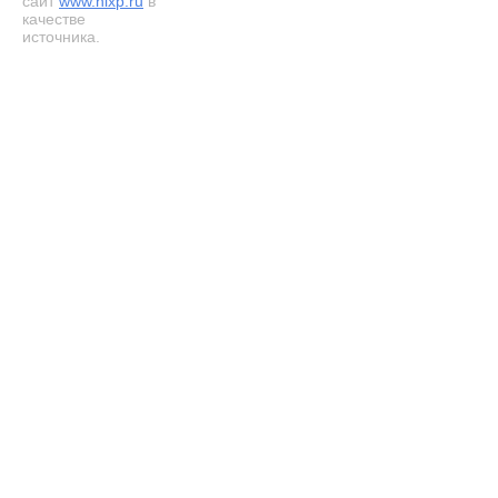
сайт
www.nixp.ru
в
качестве
источника.