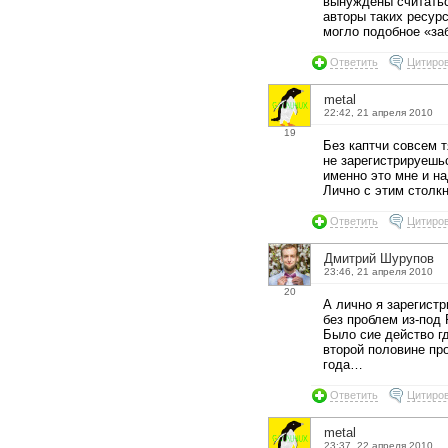
вынуждены считать
авторы таких ресурс
могло подобное «за
Ответить
Цитиро
metal
22:42, 21 апреля 2010
19
Без каптчи совсем 
не зарегистрируешьс
именно это мне и н
Лично с этим столк
Ответить
Цитиро
Дмитрий Шурупов
23:46, 21 апреля 2010
20
А лично я зарегист
без проблем из-под F
Было сие действо гд
второй половине пр
года…
Ответить
Цитиро
metal
23:37, 22 апреля 2010