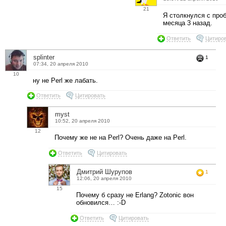
21
Я столкнулся с про
месяца 3 назад.
Ответить
Цитиро
splinter
1
07:34, 20 апреля 2010
10
ну не Perl же лабать.
Ответить
Цитировать
myst
10:52, 20 апреля 2010
12
Почему же не на Perl? Очень даже на Perl.
Ответить
Цитировать
Дмитрий Шурупов
1
12:06, 20 апреля 2010
15
Почему б сразу не Erlang? Zotonic вон
обновился… :-D
Ответить
Цитировать