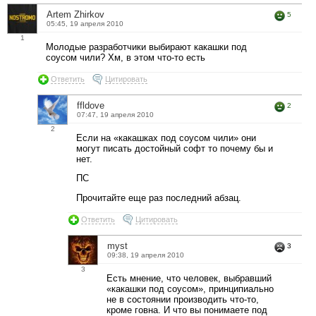
Artem Zhirkov
5
05:45, 19 апреля 2010
1
Молодые разработчики выбирают какашки под
соусом чили? Хм, в этом что-то есть
Ответить
Цитировать
ffldove
2
07:47, 19 апреля 2010
2
Если на «какашках под соусом чили» они
могут писать достойный софт то почему бы и
нет.
ПС
Прочитайте еще раз последний абзац.
Ответить
Цитировать
myst
3
09:38, 19 апреля 2010
3
Есть мнение, что человек, выбравший
«какашки под соусом», принципиально
не в состоянии производить что-то,
кроме говна. И что вы понимаете под