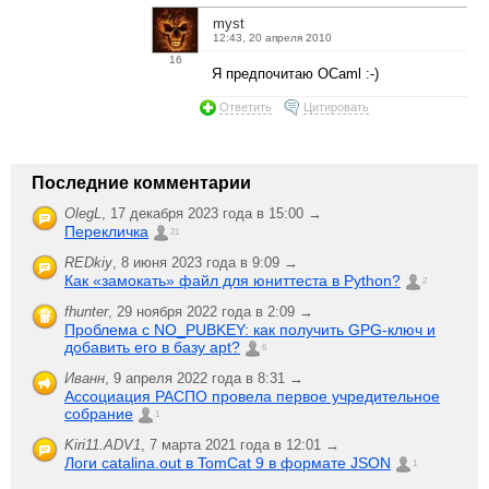
myst
12:43, 20 апреля 2010
16
Я предпочитаю OCaml :-)
Ответить
Цитировать
Последние комментарии
OlegL
,
17 декабря 2023 года в 15:00 →
Перекличка
21
REDkiy
,
8 июня 2023 года в 9:09 →
Как «замокать» файл для юниттеста в Python?
2
fhunter
,
29 ноября 2022 года в 2:09 →
Проблема с NO_PUBKEY: как получить GPG-ключ и
добавить его в базу apt?
6
Иванн
,
9 апреля 2022 года в 8:31 →
Ассоциация РАСПО провела первое учредительное
собрание
1
Kiri11.ADV1
,
7 марта 2021 года в 12:01 →
Логи catalina.out в TomCat 9 в формате JSON
1