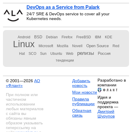
DevOps as a Service from Palark
24/7 SRE & DevOps service to cover all your
Kubernetes needs.
BSD
Android
Debian
Firefox
FreeBSD
IBM
KDE
Linux
Open Source
Microsoft
Mozilla
Novell
Red
релизы
Россия
Hat
SCO
Sun
Ubuntu
Web
тенденции
Разработано в
© 2001—2026
АО
Добавить
компании
«Флант»
новость
Мои новости
При полном или
Идея и
Правила
частичном
поддержка
публикации
использовании
проекта —
любых материалов
Обратная
Дмитрий
с сайта вы
связь
Шурупов
обязаны явным
образом указывать
гиперссылку на