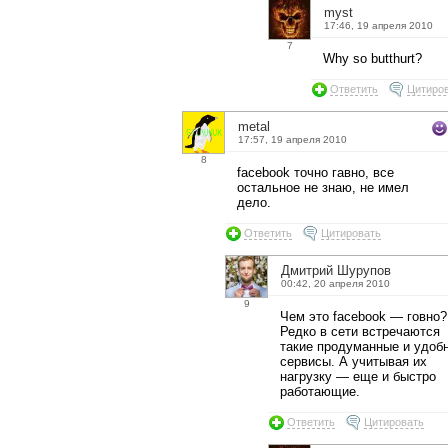
myst
17:46, 19 апреля 2010
7
Why so butthurt?
Ответить
Цитиро
metal
17:57, 19 апреля 2010
8
facebook точно гавно, все
остальное не знаю, не имел
дело.
Ответить
Цитировать
Дмитрий Шурупов
00:42, 20 апреля 2010
9
Чем это facebook — говно?
Редко в сети встречаются
такие продуманные и удоб
сервисы. А учитывая их
нагрузку — еще и быстро
работающие.
Ответить
Цитировать