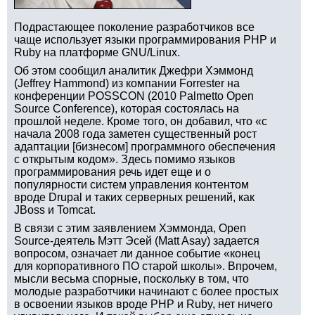
Подрастающее поколение разработчиков все
чаще использует языки программирования PHP и
Ruby на платформе GNU/Linux.
Об этом сообщил аналитик Джефри Хэммонд
(Jeffrey Hammond) из компании Forrester на
конференции POSSCON (2010 Palmetto Open
Source Conference), которая состоялась на
прошлой неделе. Кроме того, он добавил, что «с
начала 2008 года заметен существенный рост
адаптации [бизнесом] программного обеспечения
с открытым кодом». Здесь помимо языков
программирования речь идет еще и о
популярности систем управления контентом
вроде Drupal и таких серверных решений, как
JBoss и Tomcat.
В связи с этим заявлением Хэммонда, Open
Source-деятель Мэтт Эсей (Matt Asay) задается
вопросом, означает ли данное событие «конец
для корпоративного ПО старой школы». Впрочем,
мысли весьма спорные, поскольку в том, что
молодые разработчики начинают с более простых
в освоении языков вроде PHP и Ruby, нет ничего