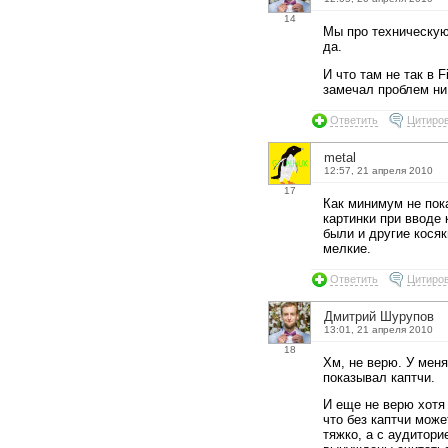
14
Мы про техническую
да.
И что там не так в F
замечал проблем ни
Ответить
Цитиро
metal
12:57, 21 апреля 2010
17
Как минимум не пок
картинки при вводе 
были и другие косяк
мелкие.
Ответить
Цитиро
Дмитрий Шурупов
13:01, 21 апреля 2010
18
Хм, не верю. У меня
показывал каптчи.
И еще не верю хотя
что без каптчи може
тяжко, а с аудиторие