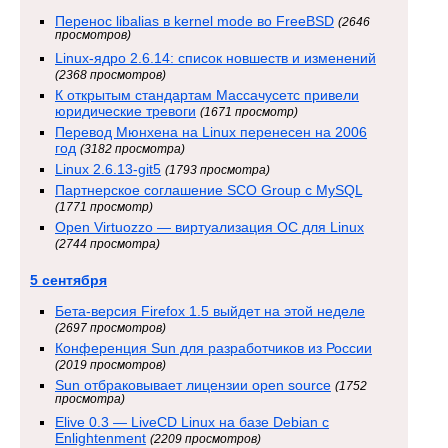
Перенос libalias в kernel mode во FreeBSD
(2646
просмотров)
Linux-ядро 2.6.14: список новшеств и изменений
(2368 просмотров)
К открытым стандартам Массачусетс привели
юридические тревоги
(1671 просмотр)
Перевод Мюнхена на Linux перенесен на 2006
год
(3182 просмотра)
Linux 2.6.13-git5
(1793 просмотра)
Партнерское соглашение SCO Group с MySQL
(1771 просмотр)
Open Virtuozzo — виртуализация ОС для Linux
(2744 просмотра)
5 сентября
Бета-версия Firefox 1.5 выйдет на этой неделе
(2697 просмотров)
Конференция Sun для разработчиков из России
(2019 просмотров)
Sun отбраковывает лицензии open source
(1752
просмотра)
Elive 0.3 — LiveCD Linux на базе Debian с
Enlightenment
(2209 просмотров)