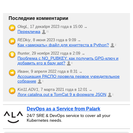
Последние комментарии
OlegL
,
17 декабря 2023 года в 15:00 →
Перекличка
21
REDkiy
,
8 июня 2023 года в 9:09 →
Как «замокать» файл для юниттеста в Python?
2
fhunter
,
29 ноября 2022 года в 2:09 →
Проблема с NO_PUBKEY: как получить GPG-ключ и
добавить его в базу apt?
6
Иванн
,
9 апреля 2022 года в 8:31 →
Ассоциация РАСПО провела первое учредительное
собрание
1
Kiri11.ADV1
,
7 марта 2021 года в 12:01 →
Логи catalina.out в TomCat 9 в формате JSON
1
DevOps as a Service from Palark
24/7 SRE & DevOps service to cover all your
Kubernetes needs.