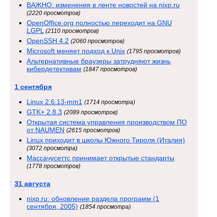
ВАЖНО: изменения в ленте новостей на nixp.ru
(2220 просмотров)
OpenOffice.org полностью переходит на GNU
LGPL
(2110 просмотров)
OpenSSH 4.2
(2060 просмотров)
Microsoft меняет подход к Unix
(1795 просмотров)
Альтернативные браузеры затрудняют жизнь
кибердетективам
(1847 просмотров)
1 сентября
Linux 2.6.13-mm1
(1714 просмотра)
GTK+ 2.8.3
(2089 просмотров)
Открытая система управления производством ПО
от NAUMEN
(2615 просмотров)
Linux приходит в школы Южного Тироля (Италия)
(3072 просмотра)
Массачусеттс принимает открытые стандарты
(1778 просмотров)
31 августа
nixp.ru: обновление раздела программ (1
сентября, 2005)
(1854 просмотра)