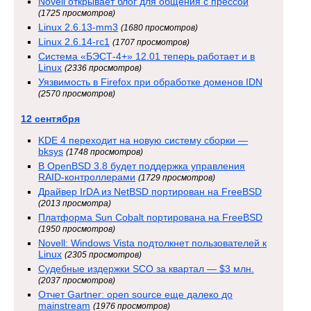
Novell открывает блог для общения с прессой
(1725 просмотров)
Linux 2.6.13-mm3
(1680 просмотров)
Linux 2.6.14-rc1
(1707 просмотров)
Система «БЭСТ-4+» 12.01 теперь работает и в
Linux
(2336 просмотров)
Уязвимость в Firefox при обработке доменов IDN
(2570 просмотров)
12 сентября
KDE 4 переходит на новую систему сборки —
bksys
(1748 просмотров)
В OpenBSD 3.8 будет поддержка управления
RAID-контроллерами
(1729 просмотров)
Драйвер IrDA из NetBSD портирован на FreeBSD
(2013 просмотра)
Платформа Sun Cobalt портирована на FreeBSD
(1950 просмотров)
Novell: Windows Vista подтолкнет пользователей к
Linux
(2305 просмотров)
Судебные издержки SCO за квартал — $3 млн.
(2037 просмотров)
Отчет Gartner: open source еще далеко до
mainstream
(1976 просмотров)