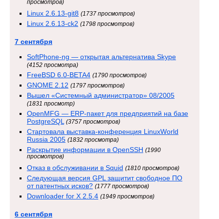
просмотров)
Linux 2.6.13-git8
(1737 просмотров)
Linux 2.6.13-ck2
(1798 просмотров)
7 сентября
SoftPhone-ng — открытая альтернатива Skype
(4152 просмотра)
FreeBSD 6.0-BETA4
(1790 просмотров)
GNOME 2.12
(1797 просмотров)
Вышел «Системный администратор» 08/2005
(1831 просмотр)
OpenMFG — ERP-пакет для предприятий на базе
PostgreSQL
(3757 просмотров)
Стартовала выставка-конференция LinuxWorld
Russia 2005
(1832 просмотра)
Раскрытие информации в OpenSSH
(1990
просмотров)
Отказ в обслуживании в Squid
(1810 просмотров)
Следующая версия GPL защитит свободное ПО
от патентных исков?
(1777 просмотров)
Downloader for X 2.5.4
(1949 просмотров)
6 сентября