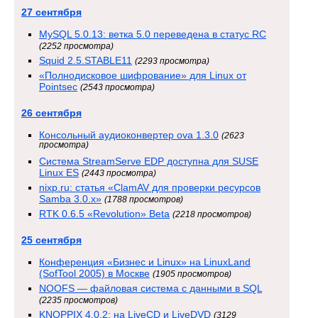
27 сентября
MySQL 5.0.13: ветка 5.0 переведена в статус RC
(2252 просмотра)
Squid 2.5.STABLE11
(2293 просмотра)
«Полнодисковое шифрование» для Linux от
Pointsec
(2543 просмотра)
26 сентября
Консольный аудиоконвертер ova 1.3.0
(2623
просмотра)
Система StreamServe EDP доступна для SUSE
Linux ES
(2443 просмотра)
nixp.ru: статья «ClamAV для проверки ресурсов
Samba 3.0.x»
(1788 просмотров)
RTK 0.6.5 «Revolution» Beta
(2218 просмотров)
25 сентября
Конференция «Бизнес и Linux» на LinuxLand
(SofTool 2005) в Москве
(1905 просмотров)
NOOFS — файловая система с данными в SQL
(2235 просмотров)
KNOPPIX 4.0.2: на LiveCD и LiveDVD
(3129