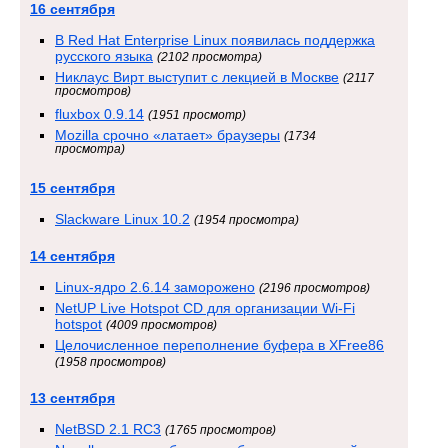
16 сентября
В Red Hat Enterprise Linux появилась поддержка
русского языка
(2102 просмотра)
Никлаус Вирт выступит с лекцией в Москве
(2117
просмотров)
fluxbox 0.9.14
(1951 просмотр)
Mozilla срочно «латает» браузеры
(1734
просмотра)
15 сентября
Slackware Linux 10.2
(1954 просмотра)
14 сентября
Linux-ядро 2.6.14 заморожено
(2196 просмотров)
NetUP Live Hotspot CD для организации Wi-Fi
hotspot
(4009 просмотров)
Целочисленное переполнение буфера в XFree86
(1958 просмотров)
13 сентября
NetBSD 2.1 RC3
(1765 просмотров)