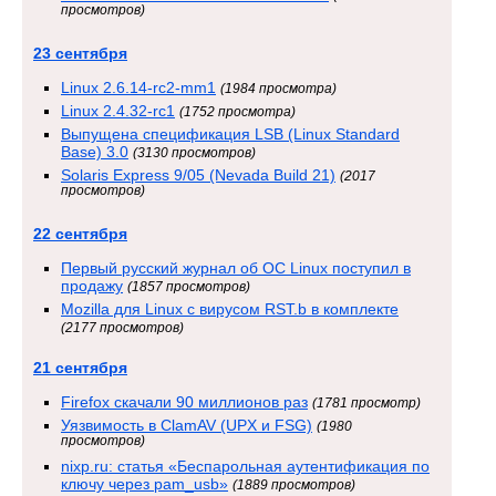
просмотров)
23 сентября
Linux 2.6.14-rc2-mm1
(1984 просмотра)
Linux 2.4.32-rc1
(1752 просмотра)
Выпущена спецификация LSB (Linux Standard
Base) 3.0
(3130 просмотров)
Solaris Express 9/05 (Nevada Build 21)
(2017
просмотров)
22 сентября
Первый русский журнал об ОС Linux поступил в
продажу
(1857 просмотров)
Mozilla для Linux с вирусом RST.b в комплекте
(2177 просмотров)
21 сентября
Firefox скачали 90 миллионов раз
(1781 просмотр)
Уязвимость в ClamAV (UPX и FSG)
(1980
просмотров)
nixp.ru: статья «Беспарольная аутентификация по
ключу через pam_usb»
(1889 просмотров)