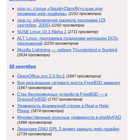
nixp.ru: статья «Squid+ClamAV+c-icap для
проверки web-трафика»
(2162 просмотра)
nixp.ru: обновление раздела программ (29
сентября, 2005)
(2292 просмотра)
SUSE Linux 10.1 Alpha 1
(2711 просмотр)
ALT Linux: программа поддержки миграции DOS-
приложений
(2256 просмотров)
Mozilla Lightning — гибрид Thunderbird и Sunbird
(2834 просмотра)
28 сентября
OpenOffice.org 2.0.0rc1
(2667 просмотров)
Код реализации сетевого моста FreeBSD заменят
(1967 просмотров)
Стек беспроводных устройств FreeBSD — в
DragonFlyBSD
(1787 просмотров)
Уязвимость форматной строки в Real и Helix
Player
(1874 просмотра)
Множественные опасные уязвимости в phpMyFAQ
(1896 просмотров)
Лицензия GNU GPL 3 может закрыть web-лазейку
(2739 просмотров)