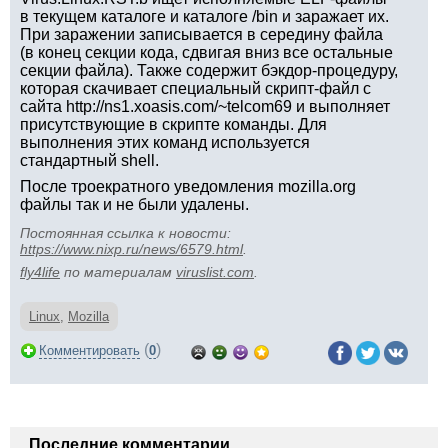
в текущем каталоге и каталоге /bin и заражает их.
При заражении записывается в середину файла
(в конец секции кода, сдвигая вниз все остальные
секции файла). Также содержит бэкдор-процедуру,
которая скачивает специальный скрипт-файл с
сайта http://ns1.xoasis.com/~telcom69 и выполняет
присутствующие в скрипте команды. Для
выполнения этих команд используется
стандартный shell.
После троекратного уведомления mozilla.org
файлы так и не были удалены.
Постоянная ссылка к новости:
https://www.nixp.ru/news/6579.html
.
fly4life
по материалам
viruslist.com
.
Linux
,
Mozilla
(
)
Комментировать
0
Последние комментарии