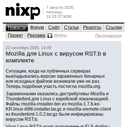
7 августа 2026,
пятница,
14:33:37 MSK
Новости
Форум
Софт
Статьи
Рецепты
Ссылки
Проект
Реклама
Войти
Постучаться
22 сентября 2005, 14:49
Mozilla для Linux с вирусом RST.b в
комплекте
Ситуации, когда на публичных серверах
выкладывались версии зараженных бинарных
или исходных файлов возникали уже не раз.
Теперь подобная участь постигла mozilla.org.
Зараженными оказались дистрибутивы Mozilla и
Thunderbird для Linux c корейской локализацией.
Файлы mozilla-installer-bin из mozilla-1.7.6.ko-
KR.linux-i686.installer.tar.gz и mozilla-xremote-client
из thunderbird-1.0.2.tar.gz были инфицированы
вирусом RST.b.
Virus.Linux.RST.b ищет исполняемые ELF-файлы