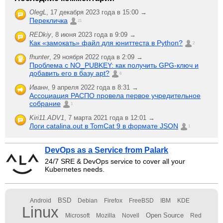
OlegL
,
17 декабря 2023 года в 15:00 →
Перекличка
21
REDkiy
,
8 июня 2023 года в 9:09 →
Как «замокать» файл для юниттеста в Python?
2
fhunter
,
29 ноября 2022 года в 2:09 →
Проблема с NO_PUBKEY: как получить GPG-ключ и
добавить его в базу apt?
6
Иванн
,
9 апреля 2022 года в 8:31 →
Ассоциация РАСПО провела первое учредительное
собрание
1
Kiri11.ADV1
,
7 марта 2021 года в 12:01 →
Логи catalina.out в TomCat 9 в формате JSON
1
DevOps as a Service from Palark
24/7 SRE & DevOps service to cover all your
Kubernetes needs.
BSD
Android
Debian
Firefox
FreeBSD
IBM
KDE
Linux
Open Source
Microsoft
Mozilla
Novell
Red