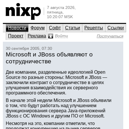
7 августа 2026,
пятница,
10:20:07 MSK
Новости
Форум
Софт
Статьи
Рецепты
Ссылки
Проект
Реклама
Войти
Постучаться
30 сентября 2005, 07:30
Microsoft и JBoss объявляют о
сотрудничестве
Две компании, разделенные идеологией Open
Source по разные стороны: Microsoft и JBoss —
заключили контракт о сотрудничестве в целях
улучшения взаимодействия их серверного
программного обеспечения.
В начале этой недели Microsoft и JBoss объявили
о том, что будут работать над улучшением
функционирования сервера Java-приложений
JBoss с ОС Windows и другим ПО от Microsoft.
Несмотря на это, компании отметили, что
продолжат конкуренцию на рынке серверов