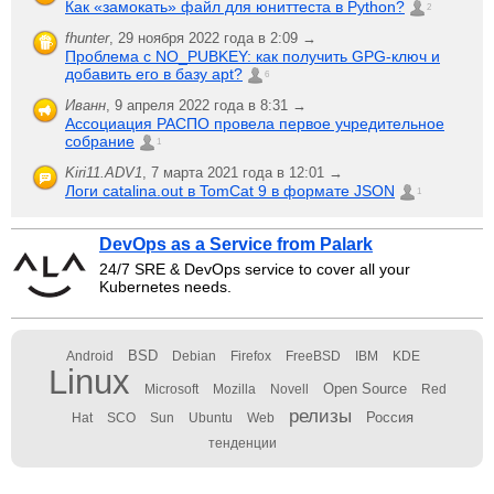
Как «замокать» файл для юниттеста в Python?
2
fhunter
,
29 ноября 2022 года в 2:09 →
Проблема с NO_PUBKEY: как получить GPG-ключ и
добавить его в базу apt?
6
Иванн
,
9 апреля 2022 года в 8:31 →
Ассоциация РАСПО провела первое учредительное
собрание
1
Kiri11.ADV1
,
7 марта 2021 года в 12:01 →
Логи catalina.out в TomCat 9 в формате JSON
1
DevOps as a Service from Palark
24/7 SRE & DevOps service to cover all your
Kubernetes needs.
BSD
Android
Debian
Firefox
FreeBSD
IBM
KDE
Linux
Open Source
Microsoft
Mozilla
Novell
Red
релизы
Россия
Hat
SCO
Sun
Ubuntu
Web
тенденции