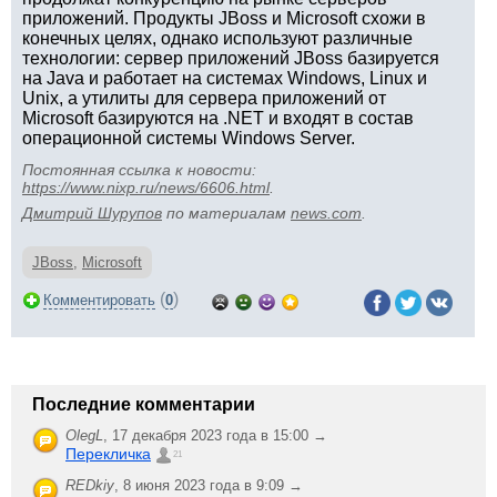
приложений. Продукты JBoss и Microsoft схожи в
конечных целях, однако используют различные
технологии: сервер приложений JBoss базируется
на Java и работает на системах Windows, Linux и
Unix, а утилиты для сервера приложений от
Microsoft базируются на .NET и входят в состав
операционной системы Windows Server.
Постоянная ссылка к новости:
https://www.nixp.ru/news/6606.html
.
Дмитрий Шурупов
по материалам
news.com
.
JBoss
,
Microsoft
(
)
Комментировать
0
Последние комментарии
OlegL
,
17 декабря 2023 года в 15:00 →
Перекличка
21
REDkiy
,
8 июня 2023 года в 9:09 →