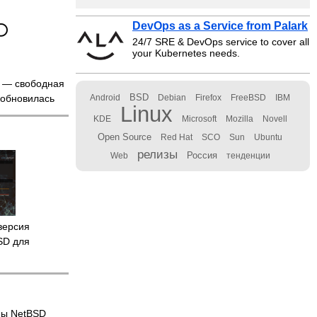
DevOps as a Service from Palark
24/7 SRE & DevOps service to cover all
your Kubernetes needs.
— свободная
BSD
 обновилась
Android
Debian
Firefox
FreeBSD
IBM
Linux
KDE
Microsoft
Mozilla
Novell
Open Source
Red Hat
SCO
Sun
Ubuntu
релизы
Россия
Web
тенденции
версия
SD для
мы NetBSD