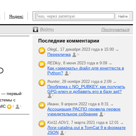
r
Яндекс
Войти
Постучаться
Последние комментарии
OlegL
,
17 декабря 2023 года в 15:00 →
Перекличка
21
REDkiy
,
8 июня 2023 года в 9:09 →
Как «замокать» файл для юниттеста в
Python?
2
fhunter
,
29 ноября 2022 года в 2:09 →
Проблема с NO_PUBKEY: как получить
GPG-ключ и добавить его в базу apt?
E
— первый
6
стемы с
Иванн
,
9 апреля 2022 года в 8:31 →
MMC
2
1
Ассоциация РАСПО провела первое
учредительное собрание
1
Kiri11.ADV1
,
7 марта 2021 года в 12:01 →
Логи catalina.out в TomCat 9 в формате
JSON
1