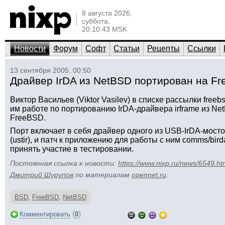
8 августа 2026,
суббота,
20:10:43 MSK
Новости
Форум
Софт
Статьи
Рецепты
Ссылки
13 сентября 2005, 00:50
Драйвер IrDA из NetBSD портирован на F
Виктор Васильев (Viktor Vasilev) в списке рассылки freeb
им работе по портированию IrDA-драйвера irframe из N
FreeBSD.
Порт включает в себя драйвер одного из USB-IrDA-мос
(ustir), и патч к приложению для работы с ним comms/bi
принять участие в тестировании.
Постоянная ссылка к новости:
https://www.nixp.ru/news/6549.ht
Дмитрий Шурупов
по материалам
opennet.ru
.
BSD
,
FreeBSD
,
NetBSD
(
)
Комментировать
0