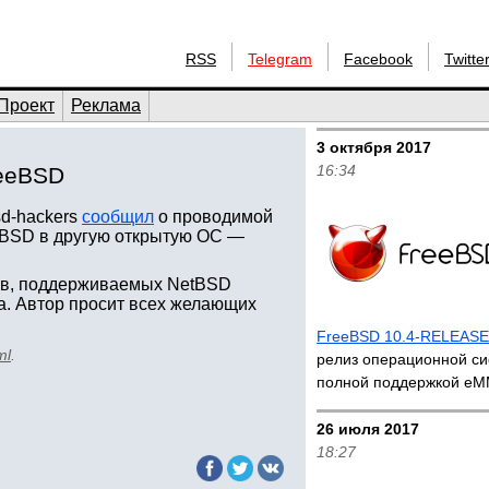
RSS
Telegram
Facebook
Twitte
Проект
Реклама
3 октября 2017
16:34
reeBSD
sd-hackers
сообщил
о проводимой
etBSD в другую открытую ОС —
тов, поддерживаемых NetBSD
rda. Автор просит всех желающих
FreeBSD 10.4-RELEAS
ml
.
релиз операционной си
полной поддержкой e
26 июля 2017
18:27