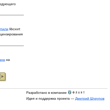
ледующего
упили
libcxxrt
ицензирования
ана
на
Разработано в компании
Идея и поддержка проекта —
Дмитрий Шурупов