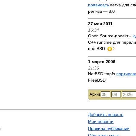
появилась
ветка для с
релиза — 8.0
27 мая 2011
16:34
Open Source-проекты
к
C++ runtime для перел
под BSD
5
1 марта 2006
21:36
NetBSD tmpfs
портиров
FreeBSD
Архив
Добавить новость
Мои новости
Правила публикации
т
Обратная связь