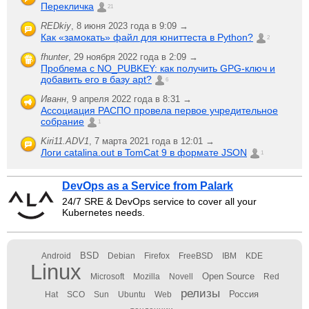
Перекличка
21
REDkiy
,
8 июня 2023 года в 9:09 →
Как «замокать» файл для юниттеста в Python?
2
fhunter
,
29 ноября 2022 года в 2:09 →
Проблема с NO_PUBKEY: как получить GPG-ключ и
добавить его в базу apt?
6
Иванн
,
9 апреля 2022 года в 8:31 →
Ассоциация РАСПО провела первое учредительное
собрание
1
Kiri11.ADV1
,
7 марта 2021 года в 12:01 →
Логи catalina.out в TomCat 9 в формате JSON
1
DevOps as a Service from Palark
24/7 SRE & DevOps service to cover all your
Kubernetes needs.
BSD
Android
Debian
Firefox
FreeBSD
IBM
KDE
Linux
Open Source
Microsoft
Mozilla
Novell
Red
релизы
Россия
Hat
SCO
Sun
Ubuntu
Web