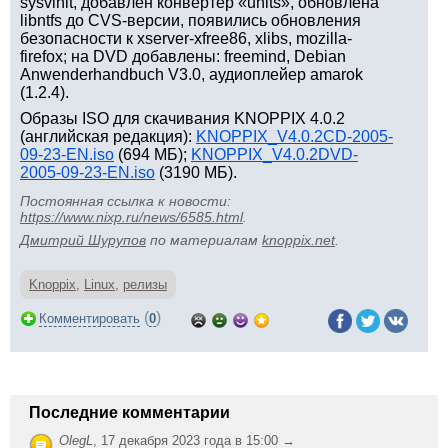
sysvinit, добавлен конвертер «units», обновлена
libntfs до CVS-версии, появились обновления
безопасности к xserver-xfree86, xlibs, mozilla-
firefox; на DVD добавлены: freemind, Debian
Anwenderhandbuch V3.0, аудиоплейер amarok
(1.2.4).
Образы ISO для скачивания KNOPPIX 4.0.2
(английская редакция):
KNOPPIX_V4.0.2CD-2005-
09-23-EN.iso
(694 МБ);
KNOPPIX_V4.0.2DVD-
2005-09-23-EN.iso
(3190 МБ).
Постоянная ссылка к новости:
https://www.nixp.ru/news/6585.html
.
Дмитрий Шурупов
по материалам
knoppix.net
.
Knoppix
,
Linux
,
релизы
(
)
Комментировать
0
Последние комментарии
OlegL
,
17 декабря 2023 года в 15:00 →