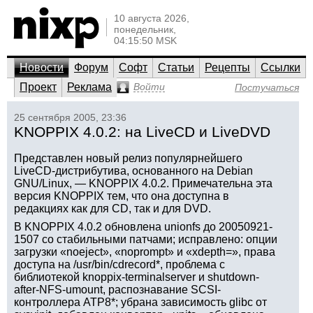
10 августа 2026,
понедельник,
04:15:50 MSK
Новости
Форум
Софт
Статьи
Рецепты
Ссылки
Проект
Реклама
Войти
Постучаться
25 сентября 2005, 23:36
KNOPPIX 4.0.2: на LiveCD и LiveDVD
Представлен новый релиз популярнейшего
LiveCD-дистрибутива, основанного на Debian
GNU/Linux, — KNOPPIX 4.0.2. Примечательна эта
версия KNOPPIX тем, что она доступна в
редакциях как для CD, так и для DVD.
В KNOPPIX 4.0.2 обновлена unionfs до 20050921-
1507 со стабильными патчами; исправлено: опции
загрузки «noeject», «noprompt» и «xdepth=», права
доступа на /usr/bin/cdrecord*, проблема с
библиотекой knoppix-terminalserver и shutdown-
after-NFS-umount, распознавание SCSI-
контроллера ATP8*; убрана зависимость glibc от