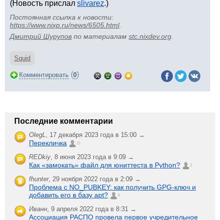
(Новость прислал
slivarez
.)
Постоянная ссылка к новости:
https://www.nixp.ru/news/6505.html
.
Дмитрий Шурупов
по материалам
stc.nixdev.org
.
Squid
(
)
Комментировать
0
Последние комментарии
OlegL
,
17 декабря 2023 года в 15:00 →
Перекличка
21
REDkiy
,
8 июня 2023 года в 9:09 →
Как «замокать» файл для юниттеста в Python?
2
fhunter
,
29 ноября 2022 года в 2:09 →
Проблема с NO_PUBKEY: как получить GPG-ключ и
добавить его в базу apt?
6
Иванн
,
9 апреля 2022 года в 8:31 →
Ассоциация РАСПО провела первое учредительное