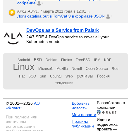
собрание
1
Kiri11.ADV1
,
7 марта 2021 года в 12:01 →
Логи catalina.out в TomCat 9 в формате JSON
1
DevOps as a Service from Palark
24/7 SRE & DevOps service to cover all your
Kubernetes needs.
BSD
Android
Debian
Firefox
FreeBSD
IBM
KDE
Linux
Open Source
Microsoft
Mozilla
Novell
Red
релизы
Россия
Hat
SCO
Sun
Ubuntu
Web
тенденции
Разработано в
© 2001—2026
АО
Добавить
компании
«Флант»
новость
Мои новости
При полном или
Идея и
Правила
частичном
поддержка
публикации
использовании
проекта —