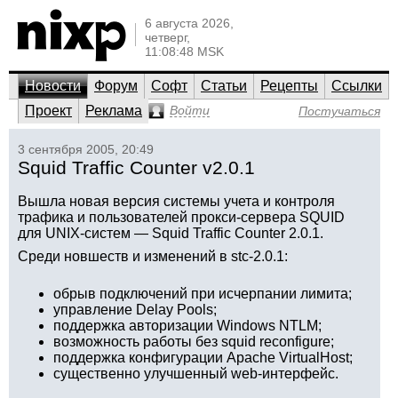
6 августа 2026,
четверг,
11:08:48 MSK
Новости
Форум
Софт
Статьи
Рецепты
Ссылки
Проект
Реклама
Войти
Постучаться
3 сентября 2005, 20:49
Squid Traffic Counter v2.0.1
Вышла новая версия системы учета и контроля
трафика и пользователей прокси-сервера SQUID
для UNIX-систем — Squid Traffic Counter 2.0.1.
Среди новшеств и изменений в stc-2.0.1:
обрыв подключений при исчерпании лимита;
управление Delay Pools;
поддержка авторизации Windows NTLM;
возможность работы без squid reconfigure;
поддержка конфигурации Apache VirtualHost;
существенно улучшенный web-интерфейс.