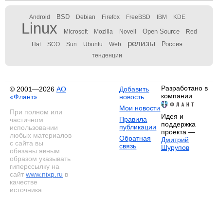
BSD
Android
Debian
Firefox
FreeBSD
IBM
KDE
Linux
Open Source
Microsoft
Mozilla
Novell
Red
релизы
Россия
Hat
SCO
Sun
Ubuntu
Web
тенденции
Разработано в
© 2001—2026
АО
Добавить
компании
«Флант»
новость
Мои новости
При полном или
Идея и
Правила
частичном
поддержка
публикации
использовании
проекта —
любых материалов
Обратная
Дмитрий
с сайта вы
связь
Шурупов
обязаны явным
образом указывать
гиперссылку на
сайт
www.nixp.ru
в
качестве
источника.