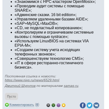
«Знакомимся с HPC-кластером OpenMosix»;
«Проводим аудит системы с помощью
SNARE»;
«Админские сказки. 16 bit edition»;
«Управляем удаленными базами AIDE»;
«SAP+MySQL=MaxDB»;
«CD, не подвластный копированию»;
«Контролируем и ограничиваем системные
вызовы с помощью systrace»;
«Используем LinuxBIOS на системах VIA
EPIA-M»;
«Создаем систему учета исходящих
телефонных звонков»;
«Совершенствуем технологию CMS»;
«IT в сфере ресторанно-гостиничного
бизнеса».
Постоянная ссылка к новости:
https://www.nixp.ru/news/6529.html
.
Дмитрий Шурупов
по материалам
samag.ru
.
Пусто
(
)
Комментировать
0