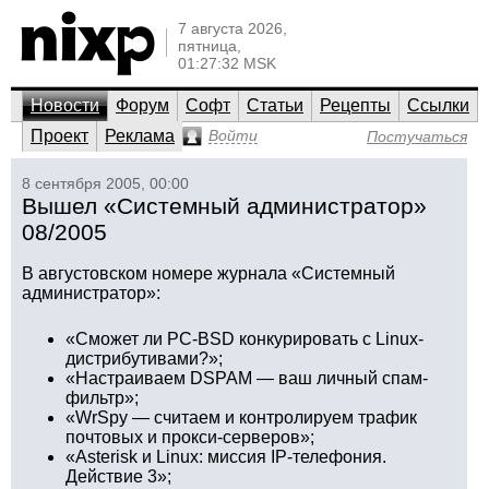
7 августа 2026,
пятница,
01:27:32 MSK
Новости
Форум
Софт
Статьи
Рецепты
Ссылки
Проект
Реклама
Войти
Постучаться
8 сентября 2005, 00:00
Вышел «Системный администратор»
08/2005
В августовском номере журнала «Системный
администратор»:
«Сможет ли PC-BSD конкурировать с Linux-
дистрибутивами?»;
«Настраиваем DSPAM — ваш личный спам-
фильтр»;
«WrSpy — считаем и контролируем трафик
почтовых и прокси-серверов»;
«Asterisk и Linux: миссия IP-телефония.
Действие 3»;