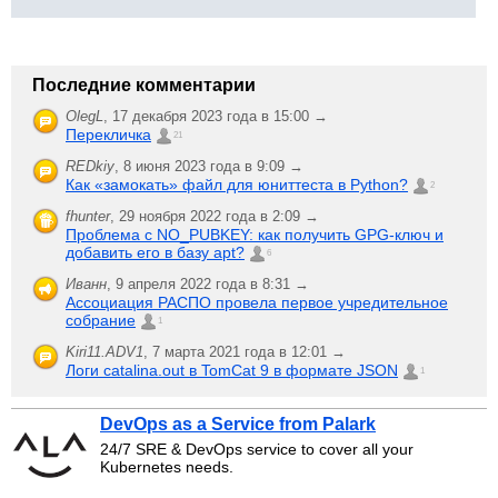
Последние комментарии
OlegL
,
17 декабря 2023 года в 15:00 →
Перекличка
21
REDkiy
,
8 июня 2023 года в 9:09 →
Как «замокать» файл для юниттеста в Python?
2
fhunter
,
29 ноября 2022 года в 2:09 →
Проблема с NO_PUBKEY: как получить GPG-ключ и
добавить его в базу apt?
6
Иванн
,
9 апреля 2022 года в 8:31 →
Ассоциация РАСПО провела первое учредительное
собрание
1
Kiri11.ADV1
,
7 марта 2021 года в 12:01 →
Логи catalina.out в TomCat 9 в формате JSON
1
DevOps as a Service from Palark
24/7 SRE & DevOps service to cover all your
Kubernetes needs.