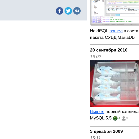
HeidiSQL
вошел
в соста
пакета СУБД MariaDB
20 сентября 2010
16:02
Вышел
первый кандидат
MySQL 5.5
3
6
5 декабря 2009
15:11