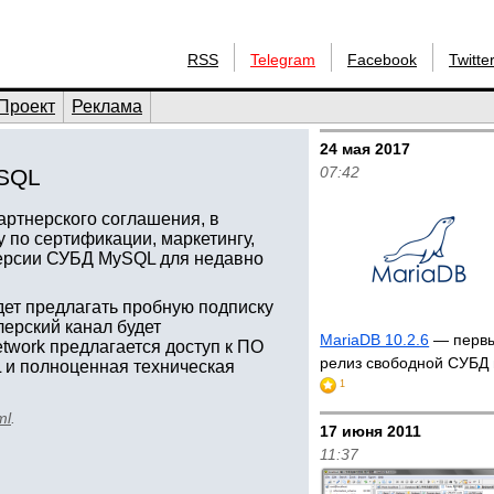
RSS
Telegram
Facebook
Twitte
Проект
Реклама
24 мая 2017
07:42
ySQL
ртнерского соглашения, в
 по сертификации, маркетингу,
версии СУБД MySQL для недавно
дет предлагать пробную подписку
лерский канал будет
MariaDB 10.2.6
— первы
twork предлагается доступ к ПО
релиз свободной СУБД и
L и полноценная техническая
1
ml
.
17 июня 2011
11:37