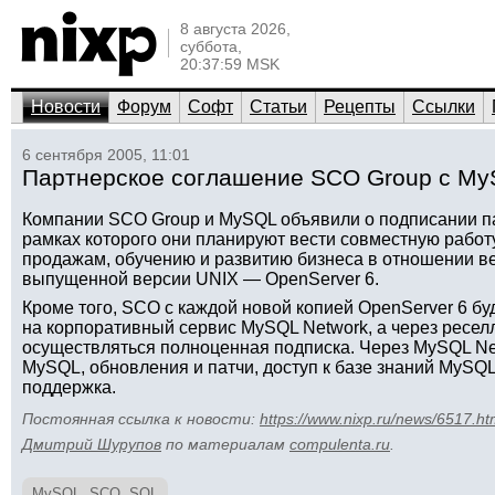
8 августа 2026,
суббота,
20:37:59 MSK
Новости
Форум
Софт
Статьи
Рецепты
Ссылки
6 сентября 2005, 11:01
Партнерское соглашение SCO Group с M
Компании SCO Group и MySQL объявили о подписании па
рамках которого они планируют вести совместную работу
продажам, обучению и развитию бизнеса в отношении 
выпущенной версии UNIX — OpenServer 6.
Кроме того, SCO с каждой новой копией OpenServer 6 бу
на корпоративный сервис MySQL Network, а через ресел
осуществляться полноценная подписка. Через MySQL Ne
MySQL, обновления и патчи, доступ к базе знаний MySQ
поддержка.
Постоянная ссылка к новости:
https://www.nixp.ru/news/6517.ht
Дмитрий Шурупов
по материалам
compulenta.ru
.
MySQL
,
SCO
,
SQL