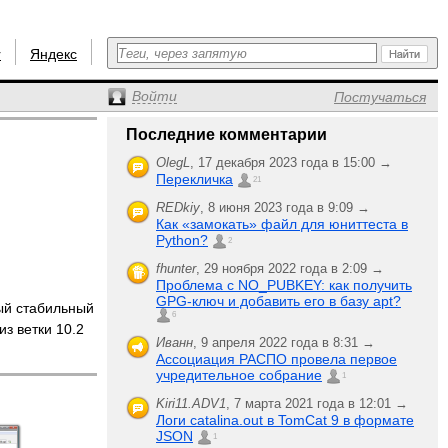
r
Яндекс
Войти
Постучаться
Последние комментарии
OlegL
,
17 декабря 2023 года в 15:00 →
Перекличка
21
REDkiy
,
8 июня 2023 года в 9:09 →
Как «замокать» файл для юниттеста в
Python?
2
fhunter
,
29 ноября 2022 года в 2:09 →
Проблема с NO_PUBKEY: как получить
GPG-ключ и добавить его в базу apt?
й стабильный
6
з ветки 10.2
Иванн
,
9 апреля 2022 года в 8:31 →
Ассоциация РАСПО провела первое
учредительное собрание
1
Kiri11.ADV1
,
7 марта 2021 года в 12:01 →
Логи catalina.out в TomCat 9 в формате
JSON
1