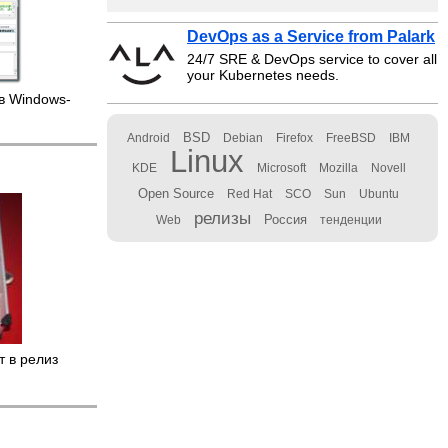
DevOps as a Service from Palark
24/7 SRE & DevOps service to cover all
your Kubernetes needs.
в Windows-
BSD
Android
Debian
Firefox
FreeBSD
IBM
Linux
KDE
Microsoft
Mozilla
Novell
Open Source
Red Hat
SCO
Sun
Ubuntu
релизы
Россия
Web
тенденции
 в релиз