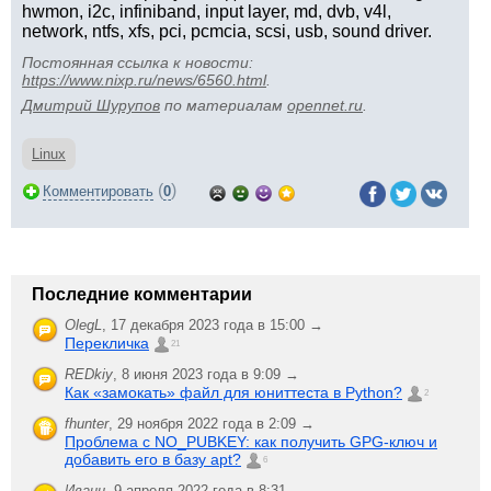
hwmon, i2c, infiniband, input layer, md, dvb, v4l,
network, ntfs, xfs, pci, pcmcia, scsi, usb, sound driver.
Постоянная ссылка к новости:
https://www.nixp.ru/news/6560.html
.
Дмитрий Шурупов
по материалам
opennet.ru
.
Linux
(
)
Комментировать
0
Последние комментарии
OlegL
,
17 декабря 2023 года в 15:00 →
Перекличка
21
REDkiy
,
8 июня 2023 года в 9:09 →
Как «замокать» файл для юниттеста в Python?
2
fhunter
,
29 ноября 2022 года в 2:09 →
Проблема с NO_PUBKEY: как получить GPG-ключ и
добавить его в базу apt?
6
Иванн
,
9 апреля 2022 года в 8:31 →