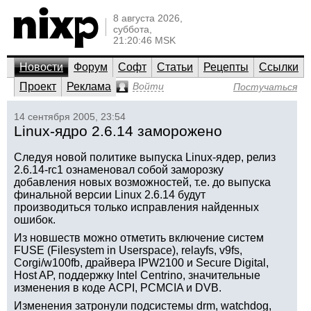
8 августа 2026,
суббота,
21:20:46 MSK
Новости
Форум
Софт
Статьи
Рецепты
Ссылки
Проект
Реклама
Войти
Постучаться
14 сентября 2005, 23:54
Linux-ядро 2.6.14 заморожено
Следуя новой политике выпуска Linux-ядер, релиз
2.6.14-rc1 ознаменовал собой заморозку
добавления новых возможностей, т.е. до выпуска
финальной версии Linux 2.6.14 будут
производиться только исправления найденных
ошибок.
Из новшеств можно отметить включение систем
FUSE (Filesystem in Userspace), relayfs, v9fs,
Corgi/w100fb, драйвера IPW2100 и Secure Digital,
Host AP, поддержку Intel Centrino, значительные
изменения в коде ACPI, PCMCIA и DVB.
Изменения затронули подсистемы drm, watchdog,