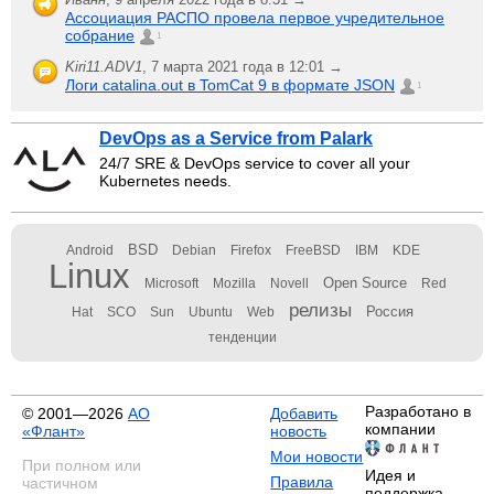
Ассоциация РАСПО провела первое учредительное
собрание
1
Kiri11.ADV1
,
7 марта 2021 года в 12:01 →
Логи catalina.out в TomCat 9 в формате JSON
1
DevOps as a Service from Palark
24/7 SRE & DevOps service to cover all your
Kubernetes needs.
BSD
Android
Debian
Firefox
FreeBSD
IBM
KDE
Linux
Open Source
Microsoft
Mozilla
Novell
Red
релизы
Россия
Hat
SCO
Sun
Ubuntu
Web
тенденции
Разработано в
© 2001—2026
АО
Добавить
компании
«Флант»
новость
Мои новости
При полном или
Идея и
Правила
частичном
поддержка