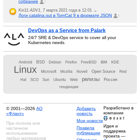
собрание
1
Kiri11.ADV1
,
7 марта 2021 года в 12:01 →
Логи catalina.out в TomCat 9 в формате JSON
1
DevOps as a Service from Palark
24/7 SRE & DevOps service to cover all your
Kubernetes needs.
BSD
Android
Debian
Firefox
FreeBSD
IBM
KDE
Linux
Open Source
Microsoft
Mozilla
Novell
Red
релизы
Россия
Hat
SCO
Sun
Ubuntu
Web
тенденции
Разработано в
© 2001—2026
АО
Добавить
компании
«Флант»
новость
Мои новости
При полном или
Идея и
Правила
частичном
поддержка
публикации
использовании
проекта —
любых материалов