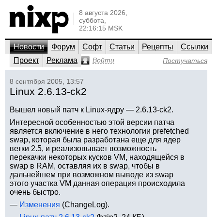
8 августа 2026,
суббота,
22:16:15 MSK
Новости
Форум
Софт
Статьи
Рецепты
Ссылки
Проект
Реклама
Войти
Постучаться
8 сентября 2005, 13:57
Linux 2.6.13-ck2
Вышел новый патч к Linux-ядру — 2.6.13-ck2.
Интересной особенностью этой версии патча
является включение в него технологии prefetched
swap, которая была разработана еще для ядер
ветки 2.5, и реализовывает возможность
перекачки некоторых кусков VM, находящейся в
swap в RAM, оставляя их в swap, чтобы в
дальнейшем при возможном выводе из swap
этого участка VM данная операция происходила
очень быстро.
—
Изменения
(ChangeLog).