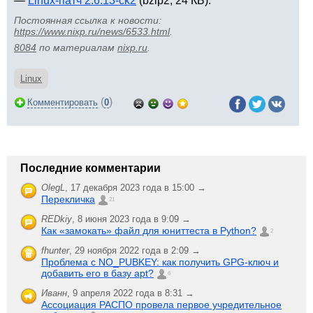
—
Linux-патч 2.6.13-ck2
(bzip2, 24 КБ).
Постоянная ссылка к новости:
https://www.nixp.ru/news/6533.html
.
8084
по материалам
nixp.ru
.
Linux
(
)
Комментировать
0
Последние комментарии
OlegL
,
17 декабря 2023 года в 15:00 →
Перекличка
21
REDkiy
,
8 июня 2023 года в 9:09 →
Как «замокать» файл для юниттеста в Python?
2
fhunter
,
29 ноября 2022 года в 2:09 →
Проблема с NO_PUBKEY: как получить GPG-ключ и
добавить его в базу apt?
6
Иванн
,
9 апреля 2022 года в 8:31 →
Ассоциация РАСПО провела первое учредительное