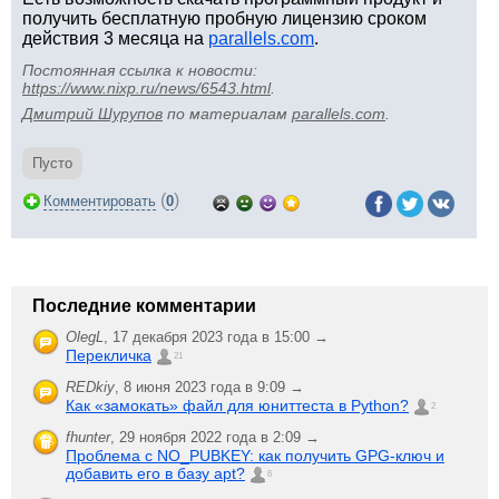
получить бесплатную пробную лицензию сроком
действия 3 месяца на
parallels.com
.
Постоянная ссылка к новости:
https://www.nixp.ru/news/6543.html
.
Дмитрий Шурупов
по материалам
parallels.com
.
Пусто
(
)
Комментировать
0
Последние комментарии
OlegL
,
17 декабря 2023 года в 15:00 →
Перекличка
21
REDkiy
,
8 июня 2023 года в 9:09 →
Как «замокать» файл для юниттеста в Python?
2
fhunter
,
29 ноября 2022 года в 2:09 →
Проблема с NO_PUBKEY: как получить GPG-ключ и
добавить его в базу apt?
6