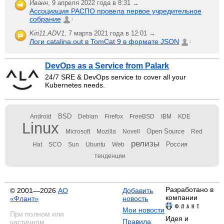
Иванн
,
9 апреля 2022 года в 8:31 →
Ассоциация РАСПО провела первое учредительное
собрание
1
Kiri11.ADV1
,
7 марта 2021 года в 12:01 →
Логи catalina.out в TomCat 9 в формате JSON
1
DevOps as a Service from Palark
24/7 SRE & DevOps service to cover all your
Kubernetes needs.
BSD
Android
Debian
Firefox
FreeBSD
IBM
KDE
Linux
Open Source
Microsoft
Mozilla
Novell
Red
релизы
Россия
Hat
SCO
Sun
Ubuntu
Web
тенденции
Разработано в
© 2001—2026
АО
Добавить
компании
«Флант»
новость
Мои новости
При полном или
Идея и
Правила
частичном