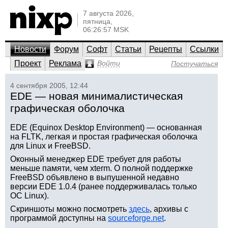
7 августа 2026,
пятница,
06:26:57 MSK
Новости
Форум
Софт
Статьи
Рецепты
Ссылки
Проект
Реклама
Войти
Постучаться
4 сентября 2005, 12:44
EDE — новая минималистическая
графическая оболочка
EDE (Equinox Desktop Environment) — основанная
на FLTK, легкая и простая графическая оболочка
для Linux и FreeBSD.
Оконный менеджер EDE требует для работы
меньше памяти, чем xterm. О полной поддержке
FreeBSD объявлено в выпушенной недавно
версии EDE 1.0.4 (ранее поддерживалась только
ОС Linux).
Скриншоты можно посмотреть
здесь
, архивы с
программой доступны на
sourceforge.net
.