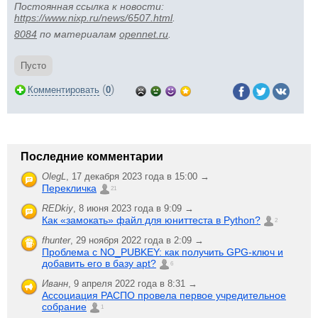
Постоянная ссылка к новости:
https://www.nixp.ru/news/6507.html
.
8084
по материалам
opennet.ru
.
Пусто
(
)
Комментировать
0
Последние комментарии
OlegL
,
17 декабря 2023 года в 15:00 →
Перекличка
21
REDkiy
,
8 июня 2023 года в 9:09 →
Как «замокать» файл для юниттеста в Python?
2
fhunter
,
29 ноября 2022 года в 2:09 →
Проблема с NO_PUBKEY: как получить GPG-ключ и
добавить его в базу apt?
6
Иванн
,
9 апреля 2022 года в 8:31 →
Ассоциация РАСПО провела первое учредительное
собрание
1