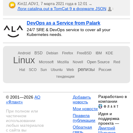
Kiri11.ADV1
,
7 марта 2021 года в 12:01 →
Логи catalina.out в TomCat 9 в формате JSON
1
DevOps as a Service from Palark
24/7 SRE & DevOps service to cover all your
Kubernetes needs.
BSD
Android
Debian
Firefox
FreeBSD
IBM
KDE
Linux
Open Source
Microsoft
Mozilla
Novell
Red
релизы
Россия
Hat
SCO
Sun
Ubuntu
Web
тенденции
Разработано в
© 2001—2026
АО
Добавить
компании
«Флант»
новость
Мои новости
При полном или
Идея и
Правила
частичном
поддержка
публикации
использовании
проекта —
любых материалов
Обратная
Дмитрий
с сайта вы
связь
Шурупов