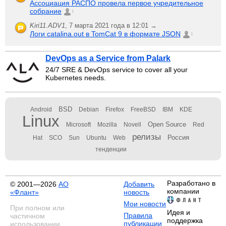
Ассоциация РАСПО провела первое учредительное
собрание
1
Kiri11.ADV1
,
7 марта 2021 года в 12:01 →
Логи catalina.out в TomCat 9 в формате JSON
1
DevOps as a Service from Palark
24/7 SRE & DevOps service to cover all your
Kubernetes needs.
BSD
Android
Debian
Firefox
FreeBSD
IBM
KDE
Linux
Open Source
Microsoft
Mozilla
Novell
Red
релизы
Россия
Hat
SCO
Sun
Ubuntu
Web
тенденции
Разработано в
© 2001—2026
АО
Добавить
компании
«Флант»
новость
Мои новости
При полном или
Идея и
Правила
частичном
поддержка
публикации
использовании