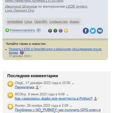
https://www.nixp.ru/news/13720.html
.
Дмитрий Шурупов
по материалам
LEDE project
,
Lists.Openwrt.Org
.
embedded
,
Linux
,
OpenWrt
,
сообщество
,
форки
(
)
Комментировать
0
Читайте также в новостях:
Проекты LEDE и OpenWrt идут к обратному объединению после
форка
1
27 декабря 2016 г.
Последние комментарии
OlegL
,
17 декабря 2023 года в 15:00 →
Перекличка
21
REDkiy
,
8 июня 2023 года в 9:09 →
Как «замокать» файл для юниттеста в Python?
2
fhunter
,
29 ноября 2022 года в 2:09 →
Проблема с NO_PUBKEY: как получить GPG-ключ и