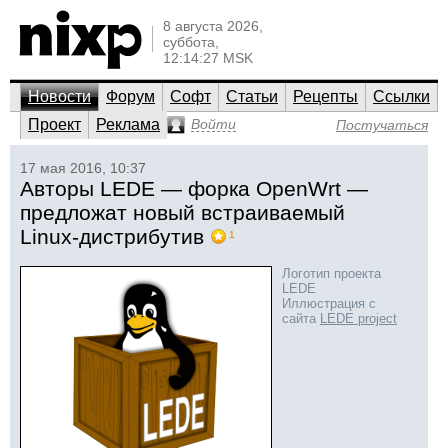
8 августа 2026,
суббота,
12:14:27 MSK
Новости
Форум
Софт
Статьи
Рецепты
Ссылки
Проект
Реклама
Войти
Постучаться
17 мая 2016, 10:37
Авторы LEDE — форка OpenWrt —
предложат новый встраиваемый
Linux-дистрибутив
1
Логотип проекта
LEDE
Иллюстрация с
сайта
LEDE project