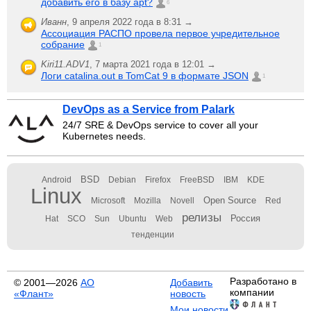
добавить его в базу apt?
6
Иванн
,
9 апреля 2022 года в 8:31 →
Ассоциация РАСПО провела первое учредительное
собрание
1
Kiri11.ADV1
,
7 марта 2021 года в 12:01 →
Логи catalina.out в TomCat 9 в формате JSON
1
DevOps as a Service from Palark
24/7 SRE & DevOps service to cover all your
Kubernetes needs.
BSD
Android
Debian
Firefox
FreeBSD
IBM
KDE
Linux
Open Source
Microsoft
Mozilla
Novell
Red
релизы
Россия
Hat
SCO
Sun
Ubuntu
Web
тенденции
Разработано в
© 2001—2026
АО
Добавить
компании
«Флант»
новость
Мои новости