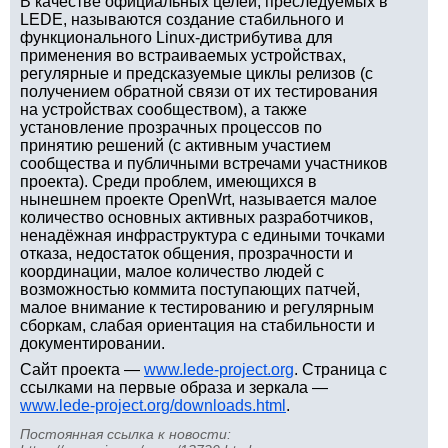
В качестве официальных целей, преследуемых в
LEDE, называются создание стабильного и
функционального Linux-дистрибутива для
применения во встраиваемых устройствах,
регулярные и предсказуемые циклы релизов (с
получением обратной связи от их тестирования
на устройствах сообществом), а также
установление прозрачных процессов по
принятию решений (с активным участием
сообщества и публичными встречами участников
проекта). Среди проблем, имеющихся в
нынешнем проекте OpenWrt, называется малое
количество основных активных разработчиков,
ненадёжная инфраструктура с едиными точками
отказа, недостаток общения, прозрачности и
координации, малое количество людей с
возможностью коммита поступающих патчей,
малое внимание к тестированию и регулярным
сборкам, слабая ориентация на стабильности и
документировании.
Сайт проекта —
www.lede-project.org
. Страница с
ссылками на первые образа и зеркала —
www.lede-project.org/downloads.html
.
Постоянная ссылка к новости: