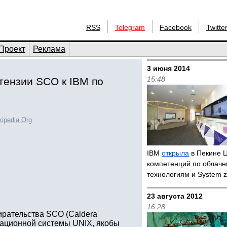
RSS
Telegram
Facebook
Twitte
Проект
Реклама
3 июня 2014
15:48
етензии SCO к IBM по
kipedia.Org
IBM
открыла
в Пекине 
компетенций по облач
технологиям и System z
23 августа 2012
16:28
ирательства SCO (Caldera
перационной системы UNIX, якобы