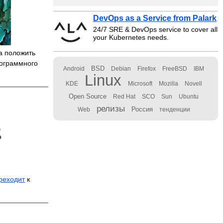
DevOps as a Service from Palark
24/7 SRE & DevOps service to cover all
your Kubernetes needs.
ра положить
рограммного
BSD
Android
Debian
Firefox
FreeBSD
IBM
Linux
KDE
Microsoft
Mozilla
Novell
Open Source
Red Hat
SCO
Sun
Ubuntu
релизы
Россия
Web
тенденции
реходит
к