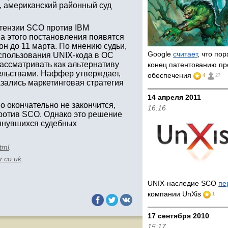
, американский районный суд
етензии SCO против IBM
а этого постановления появятся
н до 11 марта. По мнению судьи,
Google
считает
, что по
использования UNIX-кода в ОС
ассматривать как альтернативу
конец патентованию п
ельствами. Наффер утверждает,
обеспечения
4
27
ались маркетинговая стратегия
14 апреля 2011
о окончательно не закончится,
16:16
против SCO. Однако это решение
янувшихся судебных
tml
.
r.co.uk
.
UNIX-наследие SCO
пе
компании UnXis
1
17 сентября 2010
15:17