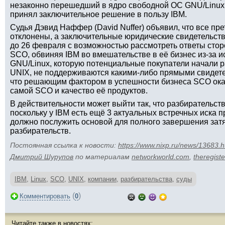
незаконно перешедший в ядро свободной ОС GNU/Linux
принял заключительное решение в пользу IBM.
Судья Дэвид Наффер (David Nuffer) объявил, что все пр
отклонены, а заключительные юридические свидетельств
до 26 февраля с возможностью рассмотреть ответы сторо
SCO, обвиняя IBM во вмешательстве в её бизнес из-за 
GNU/Linux, которую потенциальные покупатели начали р
UNIX, не поддерживаются какими-либо прямыми свидет
что решающим фактором в успешности бизнеса SCO оказ
самой SCO и качество её продуктов.
В действительности может выйти так, что разбирательств
поскольку у IBM есть ещё 3 актуальных встречных иска 
должно послужить основой для полного завершения зат
разбирательств.
Постоянная ссылка к новости:
https://www.nixp.ru/news/13683.h
Дмитрий Шурупов
по материалам
networkworld.com
,
theregiste
IBM
,
Linux
,
SCO
,
UNIX
,
компании
,
разбирательства
,
суды
(
)
Комментировать
0
Читайте также в новостях: