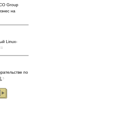
CO Group
изнес на
ый Linux-
11
ирательстве по
5