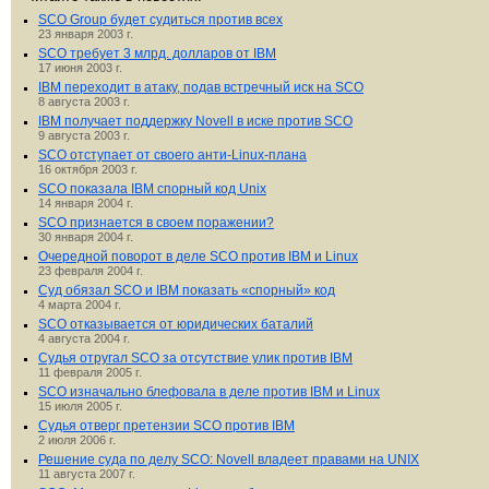
SCO Group будет судиться против всех
23 января 2003 г.
SCO требует 3 млрд. долларов от IBM
17 июня 2003 г.
IBM переходит в атаку, подав встречный иск на SCO
8 августа 2003 г.
IBM получает поддержку Novell в иске против SCO
9 августа 2003 г.
SCO отступает от своего анти-Linux-плана
16 октября 2003 г.
SCO показала IBM спорный код Unix
14 января 2004 г.
SCO признается в своем поражении?
30 января 2004 г.
Очередной поворот в деле SCO против IBM и Linux
23 февраля 2004 г.
Суд обязал SCO и IBM показать «спорный» код
4 марта 2004 г.
SCO отказывается от юридических баталий
4 августа 2004 г.
Судья отругал SCO за отсутствие улик против IBM
11 февраля 2005 г.
SCO изначально блефовала в деле против IBM и Linux
15 июля 2005 г.
Судья отверг претензии SCO против IBM
2 июля 2006 г.
Решение суда по делу SCO: Novell владеет правами на UNIX
11 августа 2007 г.