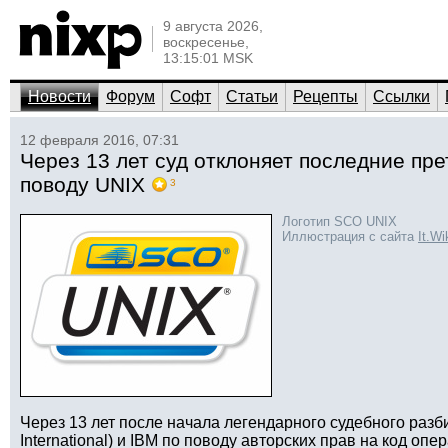
9 августа 2026,
воскресенье,
13:15:01 MSK
Новости
Форум
Софт
Статьи
Рецепты
Ссылки
12 февраля 2016, 07:31
Через 13 лет суд отклоняет последние пр
поводу UNIX
3
Логотип SCO UNIX
Иллюстрация с сайта
It.Wi
Через 13 лет после начала легендарного судебного разб
International) и IBM по поводу авторских прав на код о