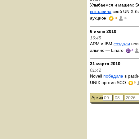
Улыбаемся и машем: S
выставила
свой UNIX-б
аукцион
11
16
6 июня 2010
16:45
ARM и IBM
создали
нов
альянс — Linaro
4
31 марта 2010
01:42
Novell
победила
в разб
UNIX против SCO
6
Архив