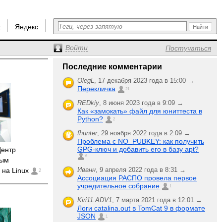
r
Яндекс
Войти
Постучаться
Последние комментарии
OlegL
,
17 декабря 2023 года в 15:00 →
Перекличка
21
REDkiy
,
8 июня 2023 года в 9:09 →
Как «замокать» файл для юниттеста в
Python?
2
fhunter
,
29 ноября 2022 года в 2:09 →
Проблема с NO_PUBKEY: как получить
GPG-ключ и добавить его в базу apt?
Центр
6
ным
Иванн
,
9 апреля 2022 года в 8:31 →
 на Linux
2
Ассоциация РАСПО провела первое
учредительное собрание
1
Kiri11.ADV1
,
7 марта 2021 года в 12:01 →
Логи catalina.out в TomCat 9 в формате
JSON
1