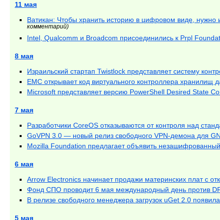
11 мая
Ватикан: Чтобы хранить историю в цифровом виде, нужно
комментарий)
Intel, Qualcomm и Broadcom присоединились к Prpl Founda
8 мая
Израильский стартап Twistlock представляет систему конт
EMC открывает код виртуального контроллера хранилищ д
Microsoft представляет версию PowerShell Desired State Co
7 мая
Разработчики CoreOS отказываются от контроля над станда
GoVPN 3.0 — новый релиз свободного VPN-демона для GN
Mozilla Foundation предлагает объявить незашифрованны
6 мая
Arrow Electronics начинает продажи материнских плат с о
Фонд СПО проводит 6 мая международный день против 
В релизе свободного менеджера загрузок uGet 2.0 появил
5 мая