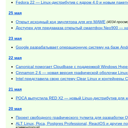
Fedora 22 — Linux-дистрибутив с ядром 4.0 и новым пак
25 мая
Открыт исходный код эмулятора для игр MAME
(4034 просм
Доступен для предзаказа открытый смартфон Neo900 — н
23 мая
Google разрабатывает операционную систему на базе Andr
22 мая
Canonical помогает Cloudbase с поддержкой Windows Hype
Cinnamon 2.6 — новая версия графической оболочки Linux
Intel представила свою систему Clear Linux и контейнеры C
21 мая
РОСА выпустила RED X2 — новый Linux-дистрибутив для к
20 мая
Проект свободного графического тулкита для разработки Q
ALT Linux, Роса, Postgres Professional, ReactOS и други