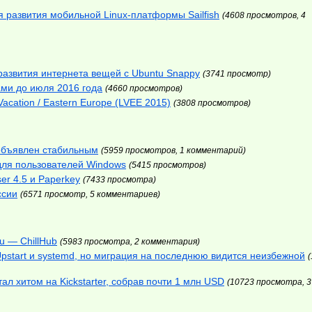
я развития мобильной Linux-платформы Sailfish
(4608 просмотров, 4
я развития интернета вещей с Ubuntu Snappy
(3741 просмотр)
ами до июля 2016 года
(4660 просмотров)
cation / Eastern Europe (LVEE 2015)
(3808 просмотров)
 объявлен стабильным
(5959 просмотров, 1 комментарий)
для пользователей Windows
(5415 просмотров)
er 4.5 и Paperkey
(7433 просмотра)
ссии
(6571 просмотр, 5 комментариев)
u — ChillHub
(5983 просмотра, 2 комментария)
pstart и systemd, но миграция на последнюю видится неизбежной
л хитом на Kickstarter, собрав почти 1 млн USD
(10723 просмотра, 3