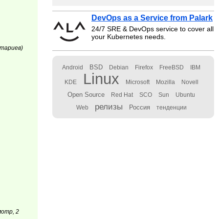
DevOps as a Service from Palark
24/7 SRE & DevOps service to cover all
your Kubernetes needs.
нтариев)
BSD
Android
Debian
Firefox
FreeBSD
IBM
Linux
KDE
Microsoft
Mozilla
Novell
Open Source
Red Hat
SCO
Sun
Ubuntu
релизы
Россия
Web
тенденции
мотр, 2