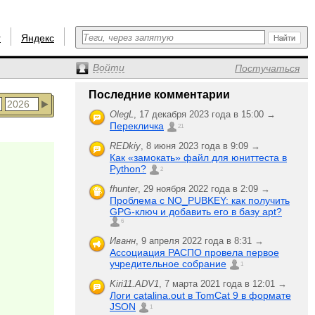
r
Яндекс
Войти
Постучаться
Последние комментарии
OlegL
,
17 декабря 2023 года в 15:00 →
Перекличка
21
REDkiy
,
8 июня 2023 года в 9:09 →
Как «замокать» файл для юниттеста в
Python?
2
fhunter
,
29 ноября 2022 года в 2:09 →
Проблема с NO_PUBKEY: как получить
GPG-ключ и добавить его в базу apt?
6
Иванн
,
9 апреля 2022 года в 8:31 →
Ассоциация РАСПО провела первое
учредительное собрание
1
Kiri11.ADV1
,
7 марта 2021 года в 12:01 →
Логи catalina.out в TomCat 9 в формате
JSON
1