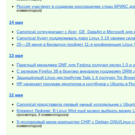
комментария)
Россия участвует в создании консорциуме стран БРИКС дл
комментария)
14 мая
Canonical сотрудничает с Acer, GE, DataArt и Microsoft дл
Canonical будет поддерживать ядро Linux 3.19 своими сил
25—28 июня в Беларуси пройдет 11-я конференция Linux Va
13 мая
Пакетный менеджер DNF для Fedora получил релиз 1.0 и
С релизом Firefox 38 в браузер внедрили поддержку DRM 
Защищённый Linux-дистрибутив Tails 1.4 получил Tor Brows
HP начинает продажи десктопов и ноутбуков с Ubuntu в Ро
12 мая
Canonical представила первый умный холодильник с Ubunt
Клемент Лефевр: В Linux Mint ещё можно выбрать между U
просмотра, 6 комментариев)
9-долларовый мини-компьютер CHIP с Debian GNU/Linux ста
комментария)