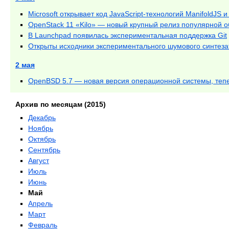
Microsoft открывает код JavaScript-технологий ManifoldJS и
OpenStack 11 «Kilo» — новый крупный релиз популярной
В Launchpad появилась экспериментальная поддержка Git
Открыты исходники экспериментального шумового синтез
2 мая
OpenBSD 5.7 — новая версия операционной системы, тепе
Архив по месяцам (2015)
Декабрь
Ноябрь
Октябрь
Сентябрь
Август
Июль
Июнь
Май
Апрель
Март
Февраль