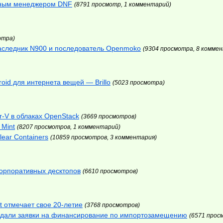
етным менеджером DNF
(8791 просмотр, 1 комментарий)
отра)
аследник N900 и последователь Openmoko
(9304 просмотра, 8 комме
oid для интернета вещей — Brillo
(5023 просмотра)
r-V в облаках OpenStack
(3669 просмотров)
 Mint
(8207 просмотров, 1 комментарий)
lear Containers
(10859 просмотров, 3 комментария)
орпоративных десктопов
(6610 просмотров)
t отмечает свое 20-летие
(3768 просмотров)
е подали заявки на финансирование по импортозамещению
(6571 прос