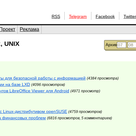
RSS
Telegram
Facebook
Twitte
Проект
Реклама
, UNIX
Архив
иты для безопасной работы с информацией
(4384 просмотра)
ми на базе LXD
(4096 просмотров)
в LibreOffice Viewer для Android
(4971 просмотр)
 с Linux-дистрибутивом openSUSE
(4759 просмотров)
за финансовых проблем
(6816 просмотров, 5 комментариев)