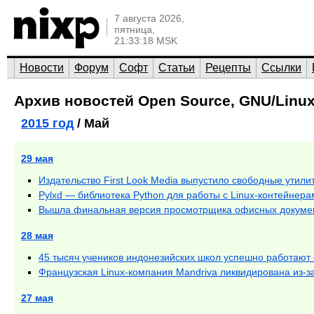
7 августа 2026,
пятница,
21:33:18 MSK
Новости
Форум
Софт
Статьи
Рецепты
Ссылки
Архив новостей Open Source, GNU/Linux
2015 год
/ Май
29 мая
Издательство First Look Media выпустило свободные утил
Pylxd — библиотека Python для работы с Linux-контейнера
Вышла финальная версия просмотрщика офисных документо
28 мая
45 тысяч учеников индонезийских школ успешно работают
Французская Linux-компания Mandriva ликвидирована из-
27 мая