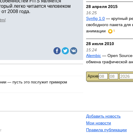
особенностей FITS является
торый легко читается человеком
28 апреля 2015
 от 2008 года.
16:25
Synfig 1.0
— крупный р
tml
.
свободного пакета для 
анимации
5
28 июля 2010
15:24
Alembic
— Open Source
обмена графической 
Архив
ении — пусть это послужит примером
Добавить новость
Мои новости
Правила публикации
т