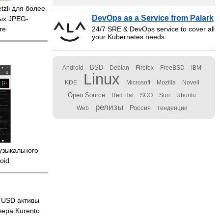
tzli для более
DevOps as a Service from Palark
ых JPEG-
те
24/7 SRE & DevOps service to cover all
your Kubernetes needs.
BSD
Android
Debian
Firefox
FreeBSD
IBM
Linux
KDE
Microsoft
Mozilla
Novell
Open Source
Red Hat
SCO
Sun
Ubuntu
релизы
Россия
Web
тенденции
узыкального
oid
 USD активы
ера Kurento