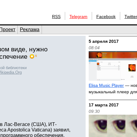
RSS
Telegram
Facebook
Twitte
Проект
Реклама
5 апреля 2017
08:04
вом виде, нужно
спечение
6
кой библиотеки
ikipedia.Org
Elisa Music Player
— но
музыкальный плеер дл
17 марта 2017
09:30
в Лас-Вегасе (США), ИТ-
ca Apostolica Vaticana) заявил,
 программного обеспечения.