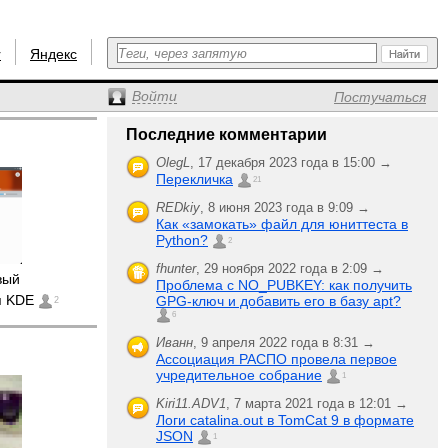
r
Яндекс
Войти
Постучаться
Последние комментарии
OlegL
,
17 декабря 2023 года в 15:00 →
Перекличка
21
REDkiy
,
8 июня 2023 года в 9:09 →
Как «замокать» файл для юниттеста в
Python?
2
fhunter
,
29 ноября 2022 года в 2:09 →
вый
Проблема с NO_PUBKEY: как получить
я KDE
GPG-ключ и добавить его в базу apt?
2
6
Иванн
,
9 апреля 2022 года в 8:31 →
Ассоциация РАСПО провела первое
учредительное собрание
1
Kiri11.ADV1
,
7 марта 2021 года в 12:01 →
Логи catalina.out в TomCat 9 в формате
JSON
1