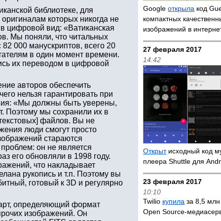
Google
открыла
код Gue
иканской библиотеке, для
, оригиналам которых никогда не
компактных качественн
 в цифровой вид: «Ватиканская
изображений в интерне
ов. Мы поняли, что читальных
с 82 000 манускриптов, всего 20
27 февраля 2017
тателям в один момент времени.
14:42
ись их переводом в цифровой
ние авторов обеспечить
чего нельзя гарантировать при
ния: «Мы должны быть уверены,
т. Поэтому мы сохранили их в
текстовых] файлов. Вы не
ажения люди смогут просто
изображений стараются
 проблем: он не является
Открыт
исходный код м
аз его обновляли в 1998 году.
плеера Shuttle для Andr
ражений, что накладывает
лана рукопись и т.п. Поэтому вы
23 февраля 2017
итный, готовый к 3D и регулярно
10:10
Twilio
купила
за 8,5 млн
ндарт, определяющий формат
Open Source-медиасерв
прочих изображений. Он