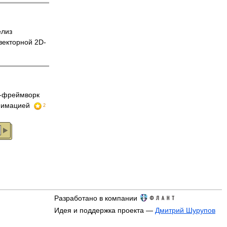
елиз
векторной 2D-
-фреймворк
анимацией
2
Разработано в компании
Идея и поддержка проекта —
Дмитрий Шурупов