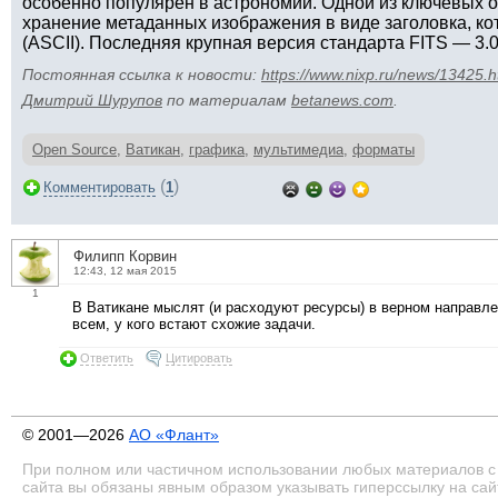
особенно популярен в астрономии. Одной из ключевых 
хранение метаданных изображения в виде заголовка, ко
(ASCII). Последняя крупная версия стандарта FITS — 3.0
Постоянная ссылка к новости:
https://www.nixp.ru/news/13425.h
Дмитрий Шурупов
по материалам
betanews.com
.
Open Source
,
Ватикан
,
графика
,
мультимедиа
,
форматы
(
)
Комментировать
1
Филипп Корвин
12:43, 12 мая 2015
1
В Ватикане мыслят (и расходуют ресурсы) в верном направл
всем, у кого встают схожие задачи.
Ответить
Цитировать
© 2001—2026
АО «Флант»
При полном или частичном использовании любых материалов с
сайта вы обязаны явным образом указывать гиперссылку на сай