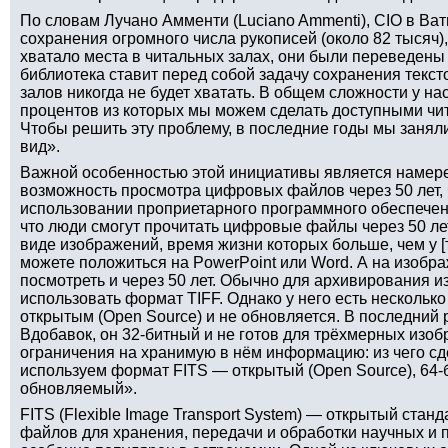
По словам Лучано Амменти (Luciano Ammenti), CIO в Ват
сохранения огромного числа рукописей (около 82 тысяч)
хватало места в читальных залах, они были переведены
библиотека ставит перед собой задачу сохранения текст
залов никогда не будет хватать. В общем сложности у на
процентов из которых мы можем сделать доступными чи
Чтобы решить эту проблему, в последние годы мы занял
вид».
Важной особенностью этой инициативы является намере
возможность просмотра цифровых файлов через 50 лет, 
использовании проприетарного программного обеспече
что люди смогут прочитать цифровые файлы через 50 ле
виде изображений, время жизни которых больше, чем у [
можете положиться на PowerPoint или Word. А на изобр
посмотреть и через 50 лет. Обычно для архивирования 
использовать формат TIFF. Однако у него есть несколько
открытым (Open Source) и не обновляется. В последний р
Вдобавок, он 32-битный и не готов для трёхмерных изоб
ограничения на хранимую в нём информацию: из чего сде
используем формат FITS — открытый (Open Source), 64-б
обновляемый».
FITS (Flexible Image Transport System) — открытый ста
файлов для хранения, передачи и обработки научных и 