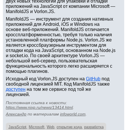
двух новых технологий для упаковки и отладки
приложений на JavaScript от компании Microsoft —
ManifoldJS и Vorlon.JS.
ManifoldJS — инструмент для создания нативных
приложений для Android, iOS и Windows на
основе веб-приложений. ManifoldJS отличается
кроссплатформенностью, требуя только наличия
установленной платформы Node.js. Vorlon.JS же
является кроссбраузерным инструментом для
отладки кода на JavaScript, основанном на Node.js
и socket.io. По своей архитектуре Vorlon.JS —
небольшой веб-сервер, пользовательская
функциональность которого легко расширяется с
помощью плагинов.
Исходный код Vorlon.JS доступен на
GitHub
под
свободной лицензией MIT. Код ManifoldJS также
доступен
на том же сервисе под той же
лицензией.
Постоянная ссылка к новости:
https://www.nixp.ru/news/13414.html
.
Aлександр
по материалам
infoworld.com
.
JavaScript
,
Microsoft
,
Web
,
открытие кода
,
разработка