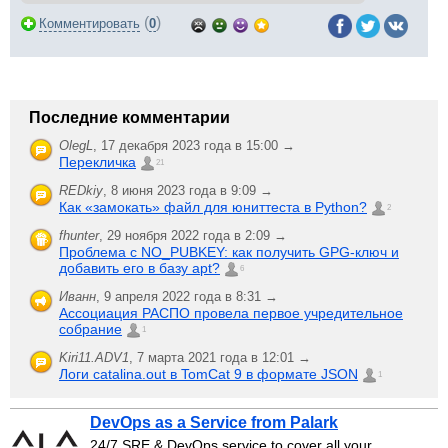
(
)
Комментировать
0
Последние комментарии
OlegL
,
17 декабря 2023 года в 15:00 →
Перекличка
21
REDkiy
,
8 июня 2023 года в 9:09 →
Как «замокать» файл для юниттеста в Python?
2
fhunter
,
29 ноября 2022 года в 2:09 →
Проблема с NO_PUBKEY: как получить GPG-ключ и
добавить его в базу apt?
6
Иванн
,
9 апреля 2022 года в 8:31 →
Ассоциация РАСПО провела первое учредительное
собрание
1
Kiri11.ADV1
,
7 марта 2021 года в 12:01 →
Логи catalina.out в TomCat 9 в формате JSON
1
DevOps as a Service from Palark
24/7 SRE & DevOps service to cover all your