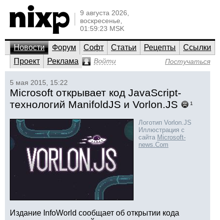
9 августа 2026,
воскресенье,
01:59:23 MSK
Новости
Форум
Софт
Статьи
Рецепты
Ссылки
Проект
Реклама
Войти
Постучаться
5 мая 2015, 15:22
Microsoft открывает код JavaScript-
технологий ManifoldJS и Vorlon.JS
1
Логотип Vorlon.JS
Иллюстрация с
сайта
Microsoft-
news.Com
Издание InfoWorld сообщает об открытии кода