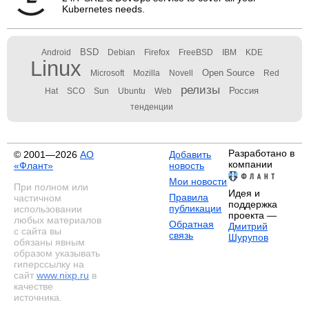
Kubernetes needs.
BSD
Android
Debian
Firefox
FreeBSD
IBM
KDE
Linux
Open Source
Microsoft
Mozilla
Novell
Red
релизы
Россия
Hat
SCO
Sun
Ubuntu
Web
тенденции
Разработано в
© 2001—2026
АО
Добавить
компании
«Флант»
новость
Мои новости
При полном или
Идея и
Правила
частичном
поддержка
публикации
использовании
проекта —
любых материалов
Обратная
Дмитрий
с сайта вы
связь
Шурупов
обязаны явным
образом указывать
гиперссылку на
сайт
www.nixp.ru
в
качестве
источника.