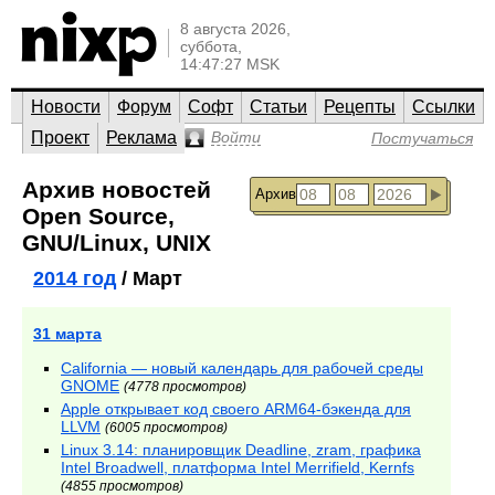
8 августа 2026,
суббота,
14:47:27 MSK
Новости
Форум
Софт
Статьи
Рецепты
Ссылки
Проект
Реклама
Войти
Постучаться
Архив новостей
Архив
Open Source,
GNU/Linux, UNIX
2014 год
/ Март
31 марта
California — новый календарь для рабочей среды
GNOME
(4778 просмотров)
Apple открывает код своего ARM64-бэкенда для
LLVM
(6005 просмотров)
Linux 3.14: планировщик Deadline, zram, графика
Intel Broadwell, платформа Intel Merrifield, Kernfs
(4855 просмотров)