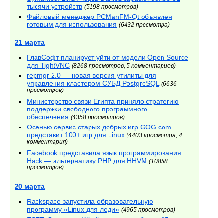
тысячи устройств
(5198 просмотров)
Файловый менеджер PCManFM-Qt объявлен
готовым для использования
(6432 просмотра)
21 марта
ГлавСофт планирует уйти от модели Open Source
для TightVNC
(8268 просмотров, 5 комментариев)
repmgr 2.0 — новая версия утилиты для
управления кластером СУБД PostgreSQL
(6636
просмотров)
Министерство связи Египта приняло стратегию
поддержки свободного программного
обеспечения
(4358 просмотров)
Осенью сервис старых добрых игр GOG.com
представит 100+ игр для Linux
(4403 просмотра, 4
комментария)
Facebook представила язык программирования
Hack — альтернативу PHP для HHVM
(10858
просмотров)
20 марта
Rackspace запустила образовательную
программу «Linux для леди»
(4965 просмотров)