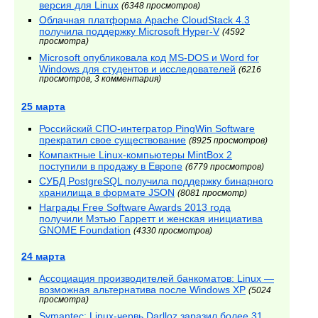
версия для Linux
(6348 просмотров)
Облачная платформа Apache CloudStack 4.3
получила поддержку Microsoft Hyper-V
(4592
просмотра)
Microsoft опубликовала код MS-DOS и Word for
Windows для студентов и исследователей
(6216
просмотров, 3 комментария)
25 марта
Российский СПО-интегратор PingWin Software
прекратил свое существование
(8925 просмотров)
Компактные Linux-компьютеры MintBox 2
поступили в продажу в Европе
(6779 просмотров)
СУБД PostgreSQL получила поддержку бинарного
хранилища в формате JSON
(8081 просмотр)
Награды Free Software Awards 2013 года
получили Мэтью Гарретт и женская инициатива
GNOME Foundation
(4330 просмотров)
24 марта
Ассоциация производителей банкоматов: Linux —
возможная альтернатива после Windows XP
(5024
просмотра)
Symantec: Linux-червь Darlloz заразил более 31