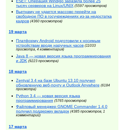
ESET: Операция Windigo заразила более 25
тысяч серверов на Linux/UNIX
(5597 просмотров)
Вьетнаму не удается массово перейти на
свободное ПО в госучреждениях из-за недостатка
кадров
(4360 просмотров)
19 марта
Платформу Android подготовили к носимым
устройствам вроде наручных часов
(11033
просмотра, 4 комментария)
Java 8 — новая версия языка программирования
и JDK
(9223 просмотра)
18 марта
Zentyal 3.4 на базе Ubuntu 13.10 получил
обновленную веб-почту и Outlook Anywhere
(6184
просмотра)
Python 3.4 — новая версия языка
программирования
(5765 просмотров)
Файловый менеджер GNOME Commander 1.4.0
получил поддержку вкладок
(4385 просмотров, 1
комментарий)
17 марта