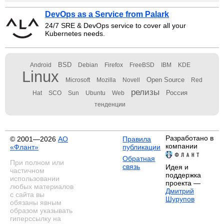
DevOps as a Service from Palark
24/7 SRE & DevOps service to cover all your
Kubernetes needs.
BSD
Android
Debian
Firefox
FreeBSD
IBM
KDE
Linux
Open Source
Microsoft
Mozilla
Novell
Red
релизы
Россия
Hat
SCO
Sun
Ubuntu
Web
тенденции
Разработано в
© 2001—2026
АО
Правила
компании
«Флант»
публикации
Обратная
При полном или
связь
Идея и
частичном
поддержка
использовании
проекта —
любых материалов
Дмитрий
с сайта вы
Шурупов
обязаны явным
образом указывать
гиперссылку на