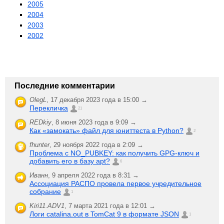
2005
2004
2003
2002
Последние комментарии
OlegL
,
17 декабря 2023 года в 15:00 →
Перекличка
21
REDkiy
,
8 июня 2023 года в 9:09 →
Как «замокать» файл для юниттеста в Python?
2
fhunter
,
29 ноября 2022 года в 2:09 →
Проблема с NO_PUBKEY: как получить GPG-ключ и
добавить его в базу apt?
6
Иванн
,
9 апреля 2022 года в 8:31 →
Ассоциация РАСПО провела первое учредительное
собрание
1
Kiri11.ADV1
,
7 марта 2021 года в 12:01 →
Логи catalina.out в TomCat 9 в формате JSON
1