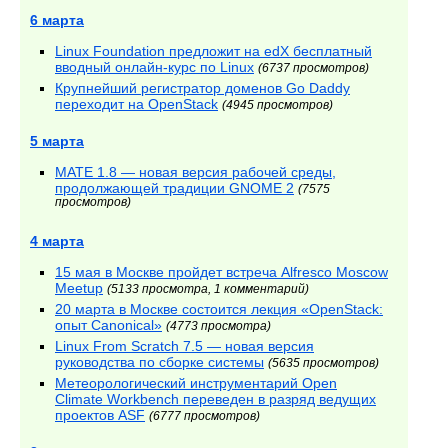
6 марта
Linux Foundation предложит на edX бесплатный
вводный онлайн-курс по Linux
(6737 просмотров)
Крупнейший регистратор доменов Go Daddy
переходит на OpenStack
(4945 просмотров)
5 марта
MATE 1.8 — новая версия рабочей среды,
продолжающей традиции GNOME 2
(7575
просмотров)
4 марта
15 мая в Москве пройдет встреча Alfresco Moscow
Meetup
(5133 просмотра, 1 комментарий)
20 марта в Москве состоится лекция «OpenStack:
опыт Canonical»
(4773 просмотра)
Linux From Scratch 7.5 — новая версия
руководства по сборке системы
(5635 просмотров)
Метеорологический инструментарий Open
Climate Workbench переведен в разряд ведущих
проектов ASF
(6777 просмотров)