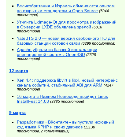
Великобритания и Израиль обменяются опытом
по открытым стандартам и Open Source
(5044
просмотра)
Утилита LxImage-Qt для просмотра изображений
в Qt-версии LXDE объявлена зрелой
(6016
просмотров)
YateBTS 2.0 — новая версия свободного ПО для
базовых станций сотовой связи
(6299 просмотров)
Apache убрали из базовой инсталляции
операционной системы OpenBSD
(5328
просмотров)
12 марта
Xen 4.4: поддержка libvirt в libxl, новый интерфейс
канала событий, стабильный ABI для ARM
(4247
просмотров)
16 марта в Нижнем Новгороде пройдет Linux
InstallFest 14.03
(3885 просмотров)
9 марта
Разработчики «ВКонтакте» выпустили исходный
код языка KPHP и своих движков
(11130
просмотров, 2 комментария)