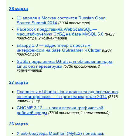
28 марта
11 апреля в Москве состоится Russian Open
Source Summit 2014
(6034 просмотра)
Facebook представила WebScaleSQL —
масштабируемую СУБД на базе MySQL 5.6
(8423
просмотра, 2 комментария)
snappy 1.0 — видеоплеер с простым
интерфейсом на базе GStreamer и Clutter
(8207
просмотров)
SUSE представила kGraft для обновления ядра
Linux без перезагрузки
(5736 просмотров, 2
комментария)
27 марта
Планшеты с Ubuntu Linux появятся одновременно
со смартфонами — в третьем квартале 2014
(5618
просмотров)
GNOME 3.12 — новая версия графической
рабочей среды
(5804 просмотра, 1 комментарий)
26 марта
У веб-браузера Maxthon (MyIE2) появилась