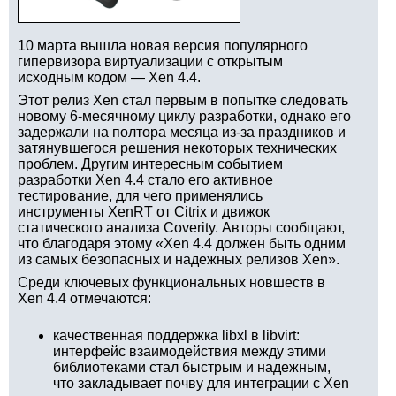
10 марта вышла новая версия популярного
гипервизора виртуализации с открытым
исходным кодом — Xen 4.4.
Этот релиз Xen стал первым в попытке следовать
новому 6-месячному циклу разработки, однако его
задержали на полтора месяца из-за праздников и
затянувшегося решения некоторых технических
проблем. Другим интересным событием
разработки Xen 4.4 стало его активное
тестирование, для чего применялись
инструменты XenRT от Citrix и движок
статического анализа Coverity. Авторы сообщают,
что благодаря этому «Xen 4.4 должен быть одним
из самых безопасных и надежных релизов Xen».
Среди ключевых функциональных новшеств в
Xen 4.4 отмечаются:
качественная поддержка libxl в libvirt:
интерфейс взаимодействия между этими
библиотеками стал быстрым и надежным,
что закладывает почву для интеграции с Xen