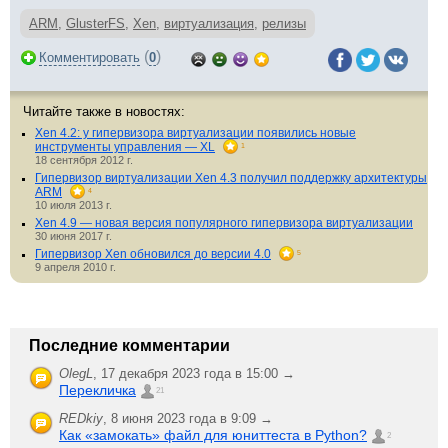
ARM
,
GlusterFS
,
Xen
,
виртуализация
,
релизы
(
)
Комментировать
0
Читайте также в новостях:
Xen 4.2: у гипервизора виртуализации появились новые
инструменты управления — XL
1
18 сентября 2012 г.
Гипервизор виртуализации Xen 4.3 получил поддержку архитектуры
ARM
4
10 июля 2013 г.
Xen 4.9 — новая версия популярного гипервизора виртуализации
30 июня 2017 г.
Гипервизор Xen обновился до версии 4.0
5
9 апреля 2010 г.
Последние комментарии
OlegL
,
17 декабря 2023 года в 15:00 →
Перекличка
21
REDkiy
,
8 июня 2023 года в 9:09 →
Как «замокать» файл для юниттеста в Python?
2