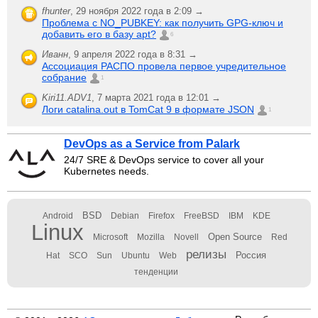
fhunter
,
29 ноября 2022 года в 2:09 →
Проблема с NO_PUBKEY: как получить GPG-ключ и
добавить его в базу apt?
6
Иванн
,
9 апреля 2022 года в 8:31 →
Ассоциация РАСПО провела первое учредительное
собрание
1
Kiri11.ADV1
,
7 марта 2021 года в 12:01 →
Логи catalina.out в TomCat 9 в формате JSON
1
DevOps as a Service from Palark
24/7 SRE & DevOps service to cover all your
Kubernetes needs.
BSD
Android
Debian
Firefox
FreeBSD
IBM
KDE
Linux
Open Source
Microsoft
Mozilla
Novell
Red
релизы
Россия
Hat
SCO
Sun
Ubuntu
Web
тенденции