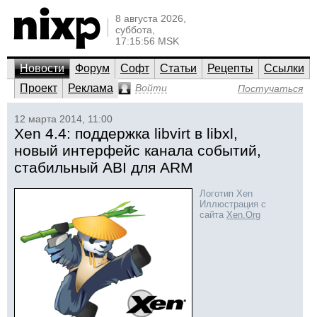
8 августа 2026,
суббота,
17:15:56 MSK
Новости
Форум
Софт
Статьи
Рецепты
Ссылки
Проект
Реклама
Войти
Постучаться
12 марта 2014, 11:00
Xen 4.4: поддержка libvirt в libxl,
новый интерфейс канала событий,
стабильный ABI для ARM
Логотип Xen
Иллюстрация с
сайта
Xen.Org