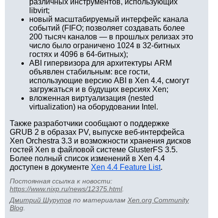
различных инструментов, использующих
libvirt;
новый масштабируемый интерфейс канала
событий (FIFO; позволяет создавать более
200 тысяч каналов — в прошлых релизах это
число было ограничено 1024 в 32-битных
гостях и 4096 в 64-битных);
ABI гипервизора для архитектуры ARM
объявлен стабильным: все гости,
использующие версию ABI в Xen 4.4, смогут
загружаться и в будущих версиях Xen;
вложенная виртуализация (nested
virtualization) на оборудовании Intel.
Также разработчики сообщают о поддержке
GRUB 2 в образах PV, выпуске веб-интерфейса
Xen Orchestra 3.3 и возможности хранения дисков
гостей Xen в файловой системе GlusterFS 3.5.
Более полный список изменений в Xen 4.4
доступен в документе
Xen 4.4 Feature List
.
Постоянная ссылка к новости:
https://www.nixp.ru/news/12375.html
.
Дмитрий Шурупов
по материалам
Xen.org Community
Blog
.