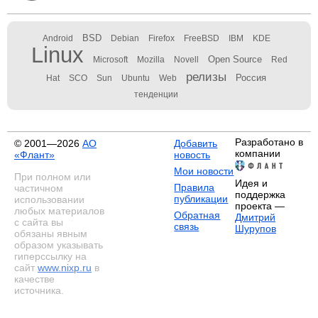
BSD
Android
Debian
Firefox
FreeBSD
IBM
KDE
Linux
Open Source
Microsoft
Mozilla
Novell
Red
релизы
Россия
Hat
SCO
Sun
Ubuntu
Web
тенденции
Разработано в
© 2001—2026
АО
Добавить
компании
«Флант»
новость
Мои новости
При полном или
Идея и
Правила
частичном
поддержка
публикации
использовании
проекта —
любых материалов
Обратная
Дмитрий
с сайта вы
связь
Шурупов
обязаны явным
образом указывать
гиперссылку на
сайт
www.nixp.ru
в
качестве
источника.