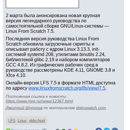
2 марта была анонсирована новая крупная
версия легендарного руководства по
самостоятельной сборке GNU/Linux-системы —
Linux From Scratch 7.5.
Последняя версия руководства Linux From
Scratch обновила загрузочные скрипты и
описывает работу с ядром Linux 3.13.3, init-
системой systemd 208, утилитами binutils 2.24,
библиотекой glibc 2.19 и набором компиляторов
GCC 4.8.2. Из графических рабочих сред в
руководстве рассмотрены KDE 4.11, GNOME 3.8 и
Xfce 4.10.
Онлайн-версия LFS 7.5 в формате HTML доступна
по адресу
www.linuxfromscratch.org/lfs/view/7.5
.
Постоянная ссылка к новости:
https://www.nixp.ru/news/12367.html
.
Дмитрий Шурупов
по материалам
distrowatch.com
.
LFS
,
Linux
,
oldschool