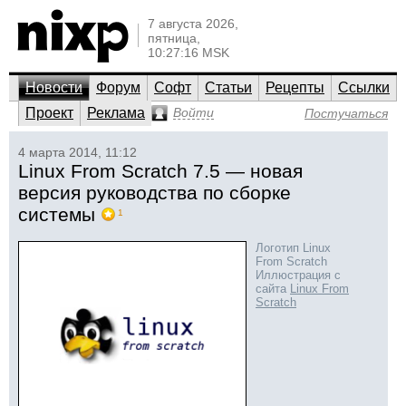
7 августа 2026,
пятница,
10:27:16 MSK
Новости
Форум
Софт
Статьи
Рецепты
Ссылки
Проект
Реклама
Войти
Постучаться
4 марта 2014, 11:12
Linux From Scratch 7.5 — новая
версия руководства по сборке
системы
1
Логотип Linux
From Scratch
Иллюстрация с
сайта
Linux From
Scratch