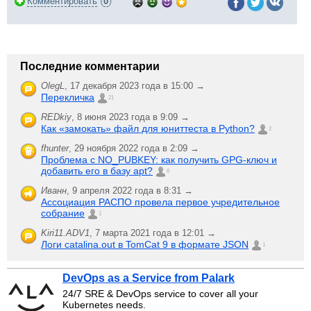
(
)
Комментировать
0
Последние комментарии
OlegL
,
17 декабря 2023 года в 15:00 →
Перекличка
21
REDkiy
,
8 июня 2023 года в 9:09 →
Как «замокать» файл для юниттеста в Python?
2
fhunter
,
29 ноября 2022 года в 2:09 →
Проблема с NO_PUBKEY: как получить GPG-ключ и
добавить его в базу apt?
6
Иванн
,
9 апреля 2022 года в 8:31 →
Ассоциация РАСПО провела первое учредительное
собрание
1
Kiri11.ADV1
,
7 марта 2021 года в 12:01 →
Логи catalina.out в TomCat 9 в формате JSON
1
DevOps as a Service from Palark
24/7 SRE & DevOps service to cover all your
Kubernetes needs.