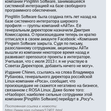
компании PingWin Software, занимавшейся
системной интеграцией на базе свободного
программного обеспечения.
PingWin Software была создана пять лет назад на
базе системного интегратора широкого
профиля — группы компаний «АйТи». Её
генеральным директором назначили Дмитрия
Комиссарова. О произошедшем теперь он кратко
отписался в своем аккаунте Facebook: «Компания
Pingwin Software закрыта. Судя по письму,
разосланному сотрудникам, акционеры АйТи
вышли из компании некоторое время назад и
развивают opensource проекты в интеграторе.
Учитывая, что с июля 2013 г. я не участвую в
Советах Директоров, добавить ничего не могу».
Издание CNews, ссылаясь на слова Владимира
Рубанова, генерального директора российской
Linux-компании «Роса», сообщает, что
произошедшее не скажется негативно на бизнесе,
связанном с ROSA Linux. Даже более того:
«Наоборот, наиболее сильные сотрудники этой
компании [PingWin Software] перейдут в „Росу“».
Постоянная ссылка к новости:
https://www.nixp.ru/news/12401.html
.