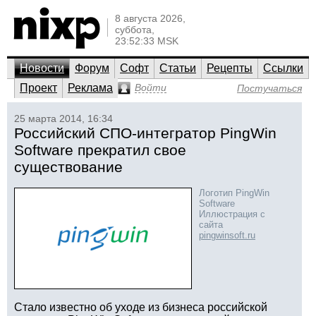
8 августа 2026,
суббота,
23:52:33 MSK
Новости
Форум
Софт
Статьи
Рецепты
Ссылки
Проект
Реклама
Войти
Постучаться
25 марта 2014, 16:34
Российский СПО-интегратор PingWin
Software прекратил свое
существование
Логотип PingWin
Software
Иллюстрация с
сайта
pingwinsoft.ru
Стало известно об уходе из бизнеса российской