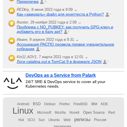
Перекличка
21
REDkiy
,
8 июня 2023 года в 9:09 →
Как «замокать» файл для юниттеста в Python?
2
fhunter
,
29 ноября 2022 года в 2:09 →
Проблема с NO_PUBKEY: как получить GPG-ключ и
добавить его в базу apt?
6
Иванн
,
9 апреля 2022 года в 8:31 →
Ассоциация РАСПО провела первое учредительное
собрание
1
Kiri11.ADV1
,
7 марта 2021 года в 12:01 →
Логи catalina.out в TomCat 9 в формате JSON
1
DevOps as a Service from Palark
24/7 SRE & DevOps service to cover all your
Kubernetes needs.
BSD
Android
Debian
Firefox
FreeBSD
IBM
KDE
Linux
Open Source
Microsoft
Mozilla
Novell
Red
релизы
Россия
Hat
SCO
Sun
Ubuntu
Web
тенденции