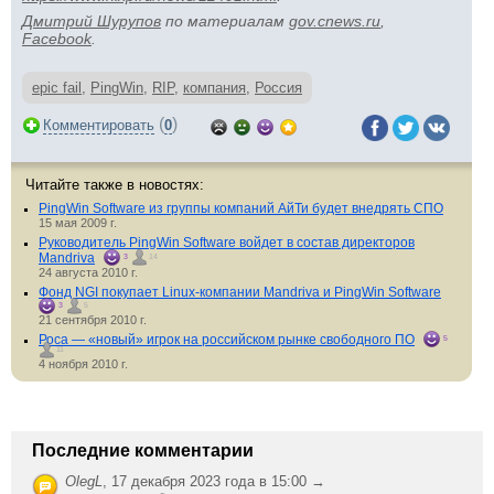
Дмитрий Шурупов
по материалам
gov.cnews.ru
,
Facebook
.
epic fail
,
PingWin
,
RIP
,
компания
,
Россия
(
)
Комментировать
0
Читайте также в новостях:
PingWin Software из группы компаний АйТи будет внедрять СПО
15 мая 2009 г.
Руководитель PingWin Software войдет в состав директоров
Mandriva
3
14
24 августа 2010 г.
Фонд NGI покупает Linux-компании Mandriva и PingWin Software
3
5
21 сентября 2010 г.
Роса — «новый» игрок на российском рынке свободного ПО
5
11
4 ноября 2010 г.
Последние комментарии
OlegL
,
17 декабря 2023 года в 15:00 →