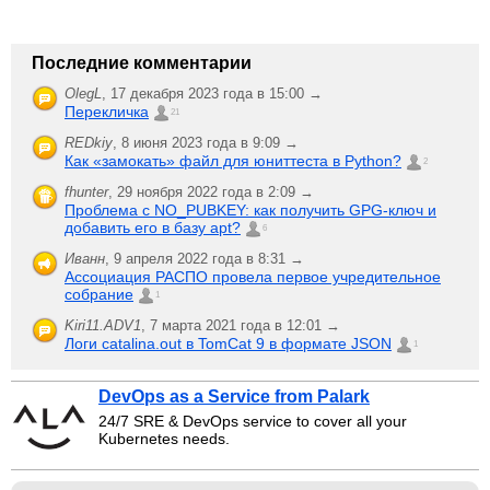
Последние комментарии
OlegL
,
17 декабря 2023 года в 15:00 →
Перекличка
21
REDkiy
,
8 июня 2023 года в 9:09 →
Как «замокать» файл для юниттеста в Python?
2
fhunter
,
29 ноября 2022 года в 2:09 →
Проблема с NO_PUBKEY: как получить GPG-ключ и
добавить его в базу apt?
6
Иванн
,
9 апреля 2022 года в 8:31 →
Ассоциация РАСПО провела первое учредительное
собрание
1
Kiri11.ADV1
,
7 марта 2021 года в 12:01 →
Логи catalina.out в TomCat 9 в формате JSON
1
DevOps as a Service from Palark
24/7 SRE & DevOps service to cover all your
Kubernetes needs.