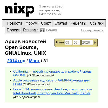
9 августа 2026,
воскресенье,
04:27:20 MSK
Новости
Форум
Софт
Статьи
Рецепты
Ссылки
Проект
Реклама
Войти
Постучаться
Архив новостей
Архив
Open Source,
GNU/Linux, UNIX
2014 год
/
Март
/ 31
California — новый календарь для рабочей среды
GNOME
(4778 просмотров)
Apple открывает код своего ARM64-бэкенда для
LLVM
(6006 просмотров)
Linux 3.14: планировщик Deadline, zram, графика
Intel Broadwell, платформа Intel Merrifield, Kernfs
(4855 просмотров)