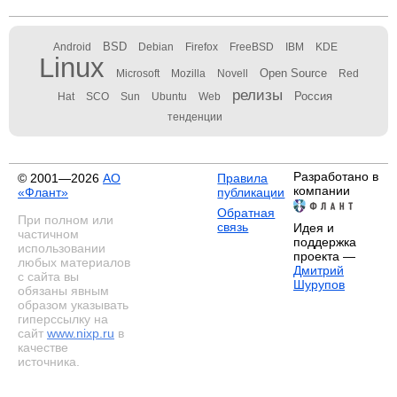
BSD
Android
Debian
Firefox
FreeBSD
IBM
KDE
Linux
Open Source
Microsoft
Mozilla
Novell
Red
релизы
Россия
Hat
SCO
Sun
Ubuntu
Web
тенденции
Разработано в
© 2001—2026
АО
Правила
компании
«Флант»
публикации
Обратная
При полном или
связь
Идея и
частичном
поддержка
использовании
проекта —
любых материалов
Дмитрий
с сайта вы
Шурупов
обязаны явным
образом указывать
гиперссылку на
сайт
www.nixp.ru
в
качестве
источника.