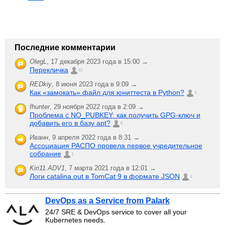
Последние комментарии
OlegL
,
17 декабря 2023 года в 15:00 →
Перекличка
21
REDkiy
,
8 июня 2023 года в 9:09 →
Как «замокать» файл для юниттеста в Python?
2
fhunter
,
29 ноября 2022 года в 2:09 →
Проблема с NO_PUBKEY: как получить GPG-ключ и
добавить его в базу apt?
6
Иванн
,
9 апреля 2022 года в 8:31 →
Ассоциация РАСПО провела первое учредительное
собрание
1
Kiri11.ADV1
,
7 марта 2021 года в 12:01 →
Логи catalina.out в TomCat 9 в формате JSON
1
DevOps as a Service from Palark
24/7 SRE & DevOps service to cover all your
Kubernetes needs.