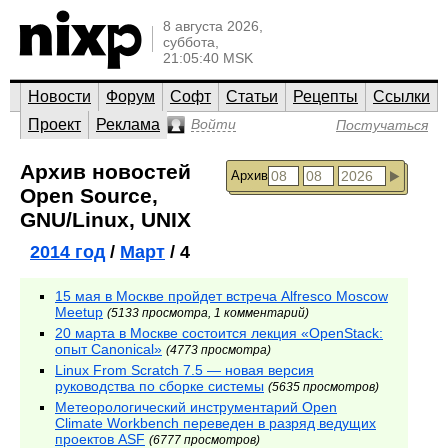
8 августа 2026,
суббота,
21:05:40 MSK
Новости
Форум
Софт
Статьи
Рецепты
Ссылки
Проект
Реклама
Войти
Постучаться
Архив новостей
Архив
Open Source,
GNU/Linux, UNIX
2014 год
/
Март
/ 4
15 мая в Москве пройдет встреча Alfresco Moscow
Meetup
(5133 просмотра, 1 комментарий)
20 марта в Москве состоится лекция «OpenStack:
опыт Canonical»
(4773 просмотра)
Linux From Scratch 7.5 — новая версия
руководства по сборке системы
(5635 просмотров)
Метеорологический инструментарий Open
Climate Workbench переведен в разряд ведущих
проектов ASF
(6777 просмотров)