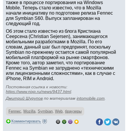
также в процессе портирования на Windows
Mobile. Теперь стало известно, что в Mozilla
начали инициативу по подготовке релиза Fennec
для Symbian S60. Выпуск запланирован на
следующий год.
Об этом стало известно из блога Кристиана
Сеерсена (Christian Sejersen), занимающегося
мобильными разработками в Mozilla. По его
словам, данный шаг был предпринят, поскольку
Symbian по-прежнему остается самой популярной
мобильной платформой на рынке смартфонов.
Кроме того, автор заметил, что портирование
Fennec на Symbian не затруднено «техническими
или лицензионными сложностями», как в случае с
iPhone, RIM и Android.
Постоянная ссылка к новости:
https://www.nixp.ru/news/9437.html
.
Дмитрий Шурупов
по материалам
intomobile.com
.
Fennec
,
Mozilla
,
Symbian
,
Web
,
браузеры
(
)
Комментировать
0