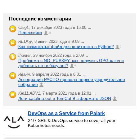
Последние комментарии
OlegL
,
17 декабря 2023 года в 15:00 →
Перекличка
21
REDkiy
,
8 июня 2023 года в 9:09 →
Как «замокать» файл для юниттеста в Python?
2
fhunter
,
29 ноября 2022 года в 2:09 →
Проблема с NO_PUBKEY: как получить GPG-ключ и
добавить его в базу apt?
6
Иванн
,
9 апреля 2022 года в 8:31 →
Ассоциация РАСПО провела первое учредительное
собрание
1
Kiri11.ADV1
,
7 марта 2021 года в 12:01 →
Логи catalina.out в TomCat 9 в формате JSON
1
DevOps as a Service from Palark
24/7 SRE & DevOps service to cover all your
Kubernetes needs.