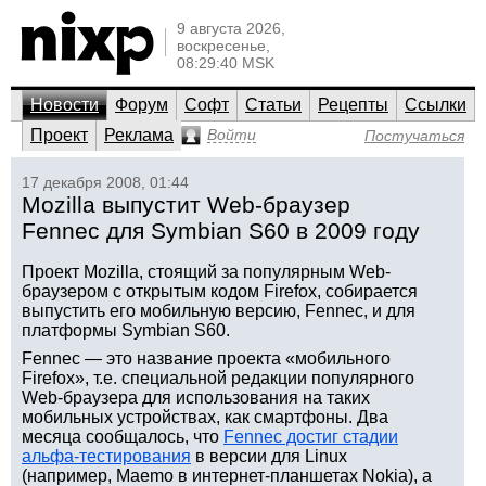
9 августа 2026,
воскресенье,
08:29:40 MSK
Новости
Форум
Софт
Статьи
Рецепты
Ссылки
Проект
Реклама
Войти
Постучаться
17 декабря 2008, 01:44
Mozilla выпустит Web-браузер
Fennec для Symbian S60 в 2009 году
Проект Mozilla, стоящий за популярным Web-
браузером с открытым кодом Firefox, собирается
выпустить его мобильную версию, Fennec, и для
платформы Symbian S60.
Fennec — это название проекта «мобильного
Firefox», т.е. специальной редакции популярного
Web-браузера для использования на таких
мобильных устройствах, как смартфоны. Два
месяца сообщалось, что
Fennec достиг стадии
альфа-тестирования
в версии для Linux
(например, Maemo в интернет-планшетах Nokia), а