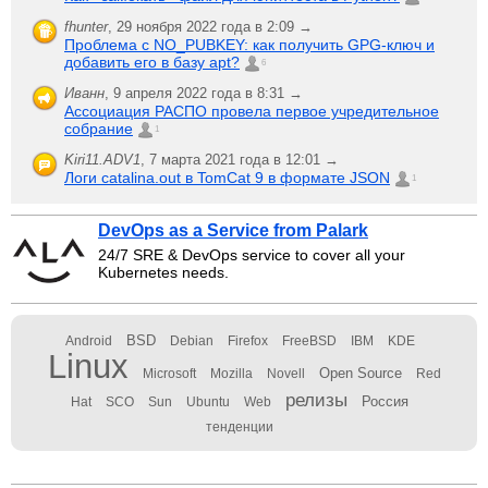
fhunter
,
29 ноября 2022 года в 2:09 →
Проблема с NO_PUBKEY: как получить GPG-ключ и
добавить его в базу apt?
6
Иванн
,
9 апреля 2022 года в 8:31 →
Ассоциация РАСПО провела первое учредительное
собрание
1
Kiri11.ADV1
,
7 марта 2021 года в 12:01 →
Логи catalina.out в TomCat 9 в формате JSON
1
DevOps as a Service from Palark
24/7 SRE & DevOps service to cover all your
Kubernetes needs.
BSD
Android
Debian
Firefox
FreeBSD
IBM
KDE
Linux
Open Source
Microsoft
Mozilla
Novell
Red
релизы
Россия
Hat
SCO
Sun
Ubuntu
Web
тенденции