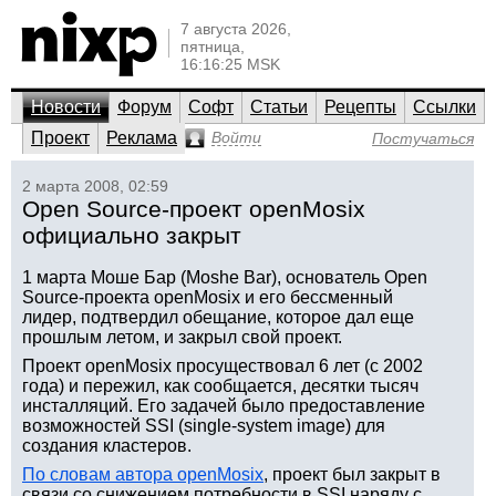
7 августа 2026,
пятница,
16:16:25 MSK
Новости
Форум
Софт
Статьи
Рецепты
Ссылки
Проект
Реклама
Войти
Постучаться
2 марта 2008, 02:59
Open Source-проект openMosix
официально закрыт
1 марта Моше Бар (Moshe Bar), основатель Open
Source-проекта openMosix и его бессменный
лидер, подтвердил обещание, которое дал еще
прошлым летом, и закрыл свой проект.
Проект openMosix просуществовал 6 лет (с 2002
года) и пережил, как сообщается, десятки тысяч
инсталляций. Его задачей было предоставление
возможностей SSI (single-system image) для
создания кластеров.
По словам автора openMosix
, проект был закрыт в
связи со снижением потребности в SSI наряду с