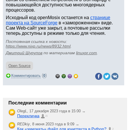
повышающейся доступностью многоядерных
процессоров.
Исходный код openMosix останется на
странице
проекта на SourceForge
в «замороженном» виде.
Сам Web-сайт уже закрыт, а почтовые рассылки
теперь доступны в режиме только для чтения.
Постоянная ссылка к новости:
https://www.nixp.ru/news/8932.html
.
Дмитрий Шурупов
по материалам
linuxpr.com
.
Open Source
(
)
Комментировать
0
Последние комментарии
OlegL
,
17 декабря 2023 года в 15:00 →
Перекличка
21
REDkiy
,
8 июня 2023 года в 9:09 →
Как «замокать» файл для юниттеста в Python?
2