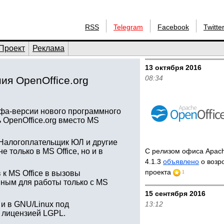
RSS
Telegram
Facebook
Twitte
Проект
Реклама
13 октября 2016
08:34
ия OpenOffice.org
фа-версии нового программного
 OpenOffice.org вместо MS
, Налогоплательщик ЮЛ и другие
 только в MS Office, но и в
С релизом офиса Apach
4.1.3
объявлено
о возр
проекта
к MS Office в вызовы
1
нным для работы только с MS
15 сентября 2016
 и в GNU/Linux под
13:12
д лицензией LGPL.