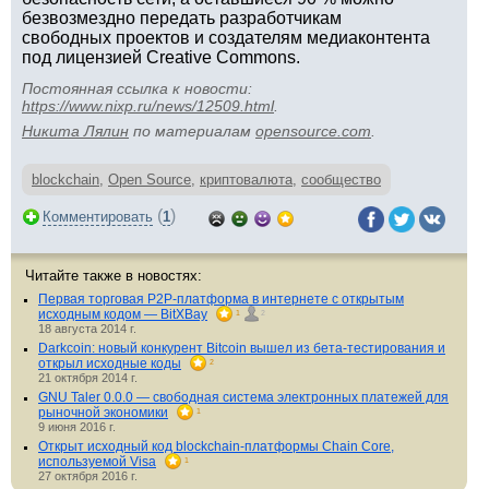
безвозмездно передать разработчикам
свободных проектов и создателям медиаконтента
под лицензией Creative Commons.
Постоянная ссылка к новости:
https://www.nixp.ru/news/12509.html
.
Никита Лялин
по материалам
opensource.com
.
blockchain
,
Open Source
,
криптовалюта
,
сообщество
(
)
Комментировать
1
Читайте также в новостях:
Первая торговая P2P-платформа в интернете с открытым
исходным кодом — BitXBay
1
2
18 августа 2014 г.
Darkcoin: новый конкурент Bitcoin вышел из бета-тестирования и
открыл исходные коды
2
21 октября 2014 г.
GNU Taler 0.0.0 — свободная система электронных платежей для
рыночной экономики
1
9 июня 2016 г.
Открыт исходный код blockchain-платформы Chain Core,
используемой Visa
1
27 октября 2016 г.