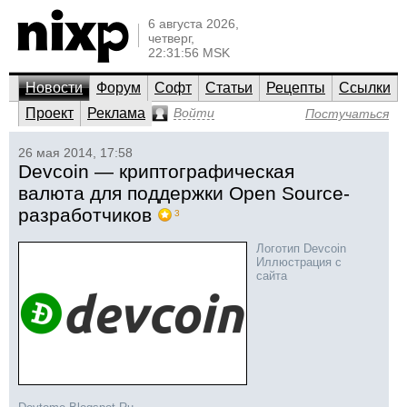
6 августа 2026,
четверг,
22:31:56 MSK
Новости
Форум
Софт
Статьи
Рецепты
Ссылки
Проект
Реклама
Войти
Постучаться
26 мая 2014, 17:58
Devcoin — криптографическая
валюта для поддержки Open Source-
разработчиков
3
Логотип Devcoin
Иллюстрация с
сайта