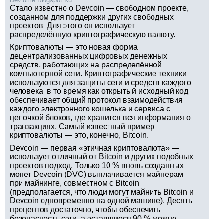
Devtome.Blogspot.Ru
Стало известно о Devcoin — свободном проекте,
созданном для поддержки других свободных
проектов. Для этого он использует
распределённую криптографическую валюту.
Криптовалюты — это новая форма
децентрализованных цифровых денежных
средств, работающих на распределённой
компьютерной сети. Криптографические техники
используются для защиты сети и средств каждого
человека, в то время как открытый исходный код
обеспечивает общий протокол взаимодействия
каждого электронного кошелька и сервиса с
цепочкой блоков, где хранится вся информация о
транзакциях. Самый известный пример
криптовалюты — это, конечно, Bitcoin.
Devcoin — первая «этичная криптовалюта» —
использует отличный от Bitcoin и других подобных
проектов подход. Только 10 % вновь созданных
монет Devcoin (DVC) выплачивается майнерам
при майнинге, совместном с Bitcoin
(предполагается, что люди могут майнить Bitcoin и
Devcoin одновременно на одной машине). Десять
процентов достаточно, чтобы обеспечить
безопасность сети, а оставшиеся 90 % можно