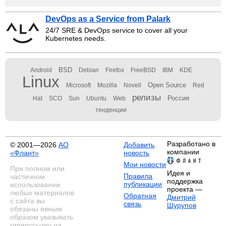
DevOps as a Service from Palark
24/7 SRE & DevOps service to cover all your
Kubernetes needs.
BSD
Android
Debian
Firefox
FreeBSD
IBM
KDE
Linux
Open Source
Microsoft
Mozilla
Novell
Red
релизы
Россия
Hat
SCO
Sun
Ubuntu
Web
тенденции
Разработано в
© 2001—2026
АО
Добавить
компании
«Флант»
новость
Мои новости
При полном или
Идея и
Правила
частичном
поддержка
публикации
использовании
проекта —
любых материалов
Обратная
Дмитрий
с сайта вы
связь
Шурупов
обязаны явным
образом указывать
гиперссылку на