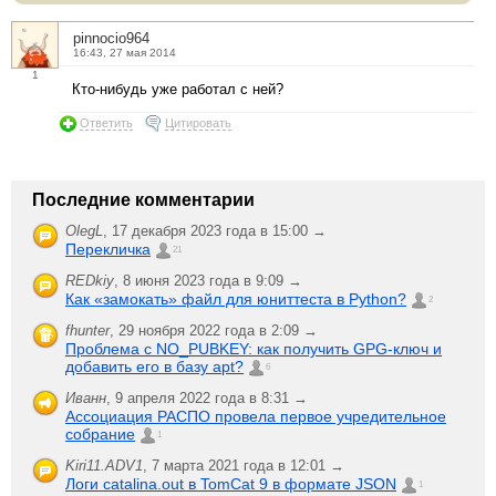
pinnocio964
16:43, 27 мая 2014
1
Кто-нибудь уже работал с ней?
Ответить
Цитировать
Последние комментарии
OlegL
,
17 декабря 2023 года в 15:00 →
Перекличка
21
REDkiy
,
8 июня 2023 года в 9:09 →
Как «замокать» файл для юниттеста в Python?
2
fhunter
,
29 ноября 2022 года в 2:09 →
Проблема с NO_PUBKEY: как получить GPG-ключ и
добавить его в базу apt?
6
Иванн
,
9 апреля 2022 года в 8:31 →
Ассоциация РАСПО провела первое учредительное
собрание
1
Kiri11.ADV1
,
7 марта 2021 года в 12:01 →
Логи catalina.out в TomCat 9 в формате JSON
1