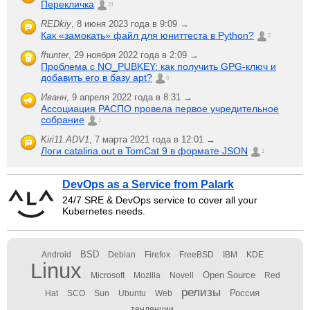
Перекличка
21
REDkiy
,
8 июня 2023 года в 9:09 →
Как «замокать» файл для юниттеста в Python?
2
fhunter
,
29 ноября 2022 года в 2:09 →
Проблема с NO_PUBKEY: как получить GPG-ключ и
добавить его в базу apt?
6
Иванн
,
9 апреля 2022 года в 8:31 →
Ассоциация РАСПО провела первое учредительное
собрание
1
Kiri11.ADV1
,
7 марта 2021 года в 12:01 →
Логи catalina.out в TomCat 9 в формате JSON
1
DevOps as a Service from Palark
24/7 SRE & DevOps service to cover all your
Kubernetes needs.
BSD
Android
Debian
Firefox
FreeBSD
IBM
KDE
Linux
Open Source
Microsoft
Mozilla
Novell
Red
релизы
Россия
Hat
SCO
Sun
Ubuntu
Web
тенденции