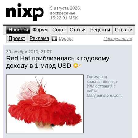
9 августа 2026,
воскресенье,
15:22:01 MSK
Новости
Форум
Софт
Статьи
Рецепты
Ссылки
Проект
Реклама
Войти
Постучаться
30 ноября 2010, 21:07
Red Hat приблизилась к годовому
доходу в 1 млрд USD
9
Гламурная
красная шляпка
Иллюстрация с
сайта
Maryjeanstore.Com