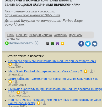
объявила о покупке компании Makara,
занимающейся облачными вычислениями.
Постоянная ссылка к новости:
https://www.nixp.ru/news/10927.html
.
Дмитрий Шурупов
по материалам
Forbes Blogs
,
pcworld.com
.
Linux
,
Red Hat
,
истории успеха
,
компании
,
прогнозы
,
финансы
(
)
Комментировать
2
Читайте также в новостях:
Основную прибыль Linux-компании Red Hat приносят партнеры
4
3
5 мая 2011 г.
Мэтт Эсей: Как Red Hat перешагнула рубеж в 1 млрд?
4
3
24 мая 2011 г.
Джим Уайтхерст: Доход Red Hat достигнет 3 млрд USD через 5 лет
2
7
24 июня 2011 г.
Рыночная капитализация Linux-компании Red Hat достигла 10 млрд
USD
9
18
30 октября 2011 г.
Red Hat отмечает свои достижения крупным пожертвованием Open
Source-сообществу
5
4
3 апреля 2012 г.