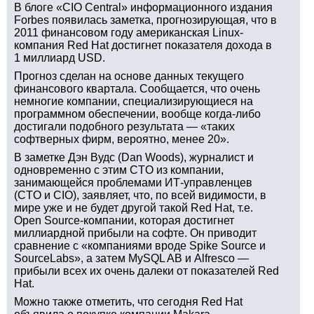
В блоге «CIO Central» информационного издания
Forbes появилась заметка, прогнозирующая, что в
2011 финансовом году американская Linux-
компания Red Hat достигнет показателя дохода в
1 миллиард USD.
Прогноз сделан на основе данных текущего
финансового квартала. Сообщается, что очень
немногие компании, специализирующиеся на
программном обеспечении, вообще когда-либо
достигали подобного результата — «таких
софтверных фирм, вероятно, менее 20».
В заметке Дэн Вудс (Dan Woods), журналист и
одновременно с этим CTO из компании,
занимающейся проблемами ИТ-управленцев
(CTO и CIO), заявляет, что, по всей видимости, в
мире уже и не будет другой такой Red Hat, т.е.
Open Source-компании, которая достигнет
миллиардной прибыли на софте. Он приводит
сравнение с «компаниями вроде Spike Source и
SourceLabs», а затем MySQL AB и Alfresco —
прибыли всех их очень далеки от показателей Red
Hat.
Можно также отметить, что сегодня Red Hat