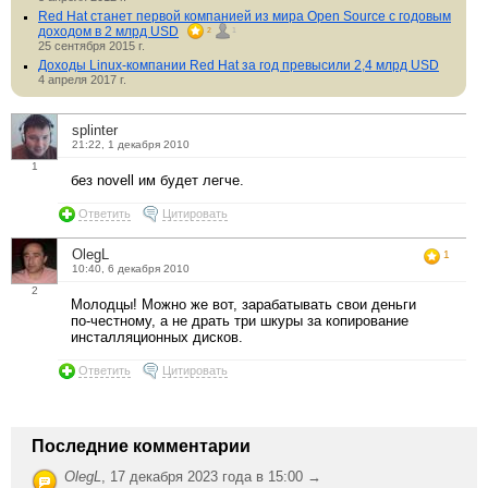
Red Hat станет первой компанией из мира Open Source с годовым
доходом в 2 млрд USD
2
1
25 сентября 2015 г.
Доходы Linux-компании Red Hat за год превысили 2,4 млрд USD
4 апреля 2017 г.
splinter
21:22, 1 декабря 2010
1
без novell им будет легче.
Ответить
Цитировать
OlegL
1
10:40, 6 декабря 2010
2
Молодцы! Можно же вот, зарабатывать свои деньги
по-честному, а не драть три шкуры за копирование
инсталляционных дисков.
Ответить
Цитировать
Последние комментарии
OlegL
,
17 декабря 2023 года в 15:00 →