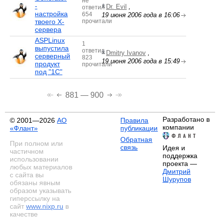
не
-
Dr. Evil
,
ответил
настройка
654
19 июня 2006 года в 16:06
твоего X-
прочитали
сервера
ASPLinux
1
выпустила
ответил
Dmitry Ivanov
,
серверный
823
19 июня 2006 года в 15:49
продукт
прочитали
под "1С"
881 — 900
Разработано в
© 2001—2026
АО
Правила
компании
«Флант»
публикации
Обратная
При полном или
связь
Идея и
частичном
поддержка
использовании
проекта —
любых материалов
Дмитрий
с сайта вы
Шурупов
обязаны явным
образом указывать
гиперссылку на
сайт
www.nixp.ru
в
качестве