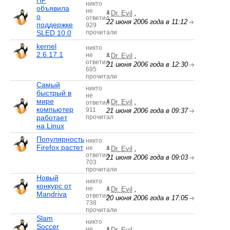
HP
никто
объявила
не
Dr. Evil
,
о
ответил
22 июня 2006 года в 11:12
поддержке
929
SLED 10.0
прочитали
kernel
никто
2.6.17.1
не
Dr. Evil
,
ответил
21 июня 2006 года в 12:30
685
прочитали
Самый
никто
быстрый в
не
мире
Dr. Evil
,
ответил
компьютер
911
21 июня 2006 года в 09:37
работает
прочитал
на Linux
Популярность
никто
Firefox растет
не
Dr. Evil
,
ответил
21 июня 2006 года в 09:03
703
прочитали
Новый
никто
конкурс от
не
Dr. Evil
,
Mandriva
ответил
20 июня 2006 года в 17:05
738
прочитали
Slam
никто
Soccer
не
Dr. Evil
,