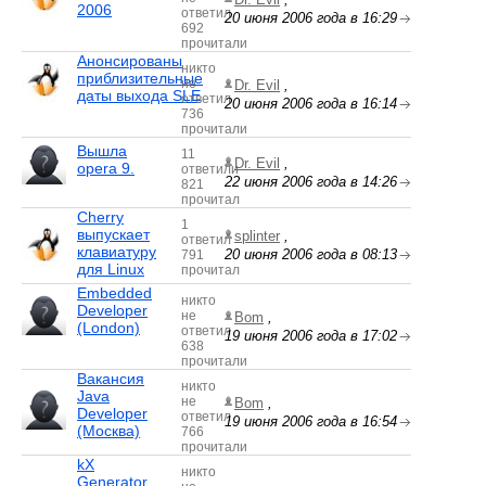
2006
ответил
20 июня 2006 года в 16:29
692
прочитали
Анонсированы
никто
приблизительные
не
Dr. Evil
,
даты выхода SLE
ответил
20 июня 2006 года в 16:14
736
прочитали
Вышла
11
Dr. Evil
,
opera 9.
ответили
22 июня 2006 года в 14:26
821
прочитал
Cherry
1
выпускает
splinter
,
ответил
клавиатуру
20 июня 2006 года в 08:13
791
для Linux
прочитал
Embedded
никто
Developer
не
Bom
,
(London)
ответил
19 июня 2006 года в 17:02
638
прочитали
Вакансия
никто
Java
не
Bom
,
Developer
ответил
19 июня 2006 года в 16:54
(Москва)
766
прочитали
kX
никто
Generator