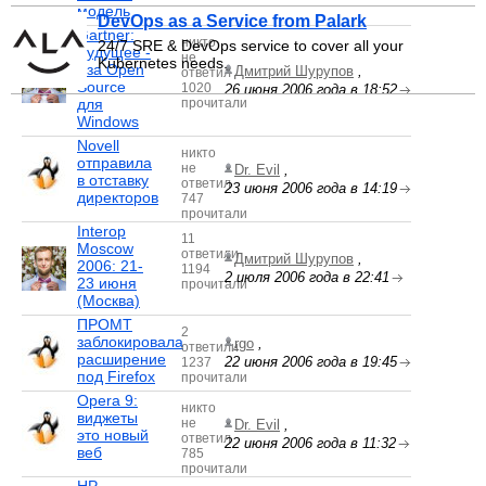
модель
DevOps as a Service from Palark
Gartner:
никто
24/7 SRE & DevOps service to cover all your
Будущее -
не
Kubernetes needs.
- за Open
Дмитрий Шурупов
,
ответил
Source
1020
26 июня 2006 года в 18:52
для
прочитали
Windows
Novell
никто
отправила
не
Dr. Evil
,
в отставку
ответил
23 июня 2006 года в 14:19
директоров
747
прочитали
Interop
11
Moscow
ответили
Дмитрий Шурупов
,
2006: 21-
1194
2 июля 2006 года в 22:41
23 июня
прочитали
(Москва)
ПРОМТ
2
заблокировала
rgo
,
ответили
расширение
22 июня 2006 года в 19:45
1237
под Firefox
прочитали
Opera 9:
никто
виджеты
не
Dr. Evil
,
это новый
ответил
22 июня 2006 года в 11:32
веб
785
прочитали