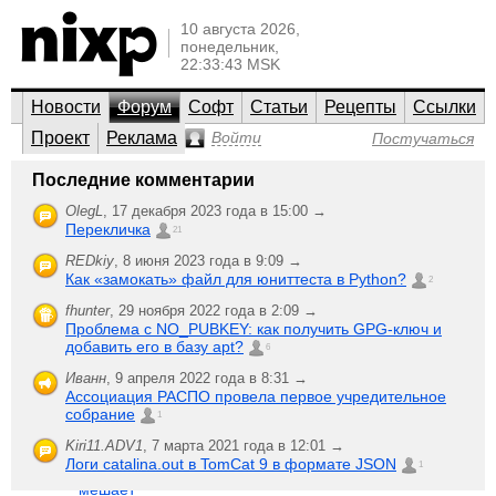
10 августа 2026,
понедельник,
22:33:43 MSK
Новости
Форум
Софт
Статьи
Рецепты
Ссылки
Проект
Реклама
Войти
Постучаться
Общий по ИТ
Последние комментарии
Et cetera
OlegL
,
17 декабря 2023 года в 15:00 →
Перекличка
Мероприятия (конференции, семинары, мастер-классы),
21
работа, новости, интернет и Web, безопасность.
REDkiy
,
8 июня 2023 года в 9:09 →
Как «замокать» файл для юниттеста в Python?
;-)
2
Создать новую
Последняя активность
тему
fhunter
,
29 ноября 2022 года в 2:09 →
Проблема с NO_PUBKEY: как получить GPG-ключ и
IBM раздает
никто
добавить его в базу apt?
разработчикам
6
не
Dr. Evil
,
бесплатное
ответил
27 июня 2006 года в 11:50
Иванн
,
9 апреля 2022 года в 8:31 →
ПО
780
Ассоциация РАСПО провела первое учредительное
прочитали
собрание
MS:
1
18
Популярности
ответили
Kiri11.ADV1
,
7 марта 2021 года в 12:01 →
Linux на
ing
,
1000
Логи catalina.out в TomCat 9 в формате JSON
1
десктопах
прочитали
12 июля 2006 года в 20:26
мешает