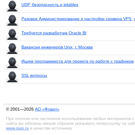
UDP, безопасность и iptables
Разовое Администрирование и настройки сервера VPS, 
Требуется разработчик Oracle BI
Вакансии инженеров Unix, г. Москва
Ищем программиста для проекта по работе с трафиком
SSL вопросы
© 2001—2026
АО «Флант»
При полном или частичном использовании любых материалов с
сайта вы обязаны явным образом указывать гиперссылку на сай
www.nixp.ru
в качестве источника.