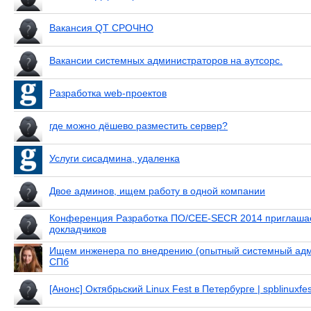
Вакансия QT СРОЧНО
Вакансии системных администраторов на аутсорс.
Разработка web-проектов
где можно дёшево разместить сервер?
Услуги сисадмина, удаленка
Двое админов, ищем работу в одной компании
Конференция Разработка ПО/CEE-SECR 2014 приглаша
докладчиков
Ищем инженера по внедрению (опытный системный адм
СПб
[Анонс] Октябрьский Linux Fest в Петербурге | spblinuxfes