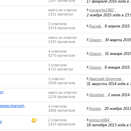
2167 прочитали
17 февраля 2016 года в 
vovanche1992
,
никто не ответил
2321 прочитал
2 ноября 2015 года в 23:
3 ответили
Razrab
,
8 апреля 2015 
3374 прочитали
никто не ответил
Glueon
,
30 марта 2015
2197 прочитали
4 ответили
Glueon
,
31 января 2015
5270 прочитали
3 ответили
Glueon
,
8 января 2015 
4711 прочитал
Дмитрий Шурупов
,
1 ответил
2936 прочитали
31 августа 2014 года в 
ет
никто не ответил
AlinaVert
,
2 июня 2014 
2224 прочитали
инистратор),
4 ответили
fhunter
,
20 ноября 2013
2806 прочитали
pinnocio964
,
2 ответили
2
t
2415 прочитали
18 октября 2013 года в 