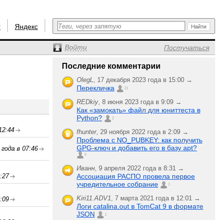
r
Яндекс
Войти
Постучаться
Последние комментарии
OlegL
,
17 декабря 2023 года в 15:00 →
Перекличка
21
REDkiy
,
8 июня 2023 года в 9:09 →
Как «замокать» файл для юниттеста в
Python?
2
12:44
fhunter
,
29 ноября 2022 года в 2:09 →
Проблема с NO_PUBKEY: как получить
GPG-ключ и добавить его в базу apt?
 года в 07:46
6
Иванн
,
9 апреля 2022 года в 8:31 →
:27
Ассоциация РАСПО провела первое
учредительное собрание
1
Kiri11.ADV1
,
7 марта 2021 года в 12:01 →
:09
Логи catalina.out в TomCat 9 в формате
JSON
1