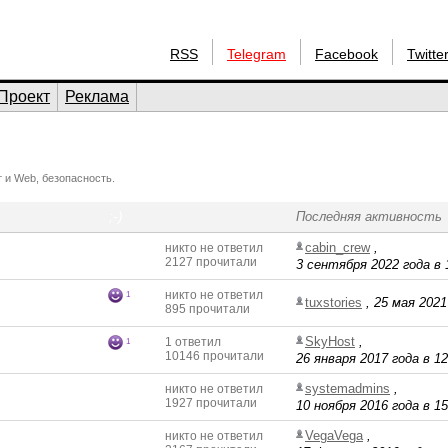
RSS
Telegram
Facebook
Twitte
Проект
Реклама
 и Web, безопасность.
;-)
Последняя активность
cabin_crew
,
никто не ответил
2127 прочитали
3 сентября 2022 года в 
никто не ответил
1
tuxstories
,
25 мая 2021
895 прочитали
SkyHost
,
1 ответил
1
10146 прочитали
26 января 2017 года в 12
systemadmins
,
никто не ответил
1927 прочитали
10 ноября 2016 года в 15
VegaVega
,
никто не ответил