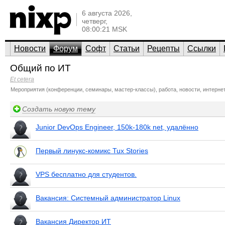
6 августа 2026,
четверг,
08:00:21 MSK
Новости
Форум
Софт
Статьи
Рецепты
Ссылки
Общий по ИТ
Et cetera
Мероприятия (конференции, семинары, мастер-классы), работа, новости, интернет
Создать новую тему
Junior DevOps Engineer, 150k-180k net, удалённо
Первый линукс-комикс Tux Stories
VPS бесплатно для студентов.
Вакансия: Системный администратор Linux
Вакансия Директор ИТ