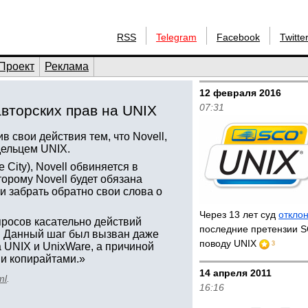
RSS
Telegram
Facebook
Twitte
Проект
Реклама
12 февраля 2016
07:31
авторских прав на UNIX
в свои действия тем, что Novell,
адельцем UNIX.
 City), Novell обвиняется в
торому Novell будет обязана
и забрать обратно свои слова о
Через 13 лет суд
откло
просов касательно действий
последние претензии S
ы. Данный шаг был вызван даже
поводу UNIX
3
 UNIX и UnixWare, а причиной
ми копирайтами.»
14 апреля 2011
ml
.
16:16