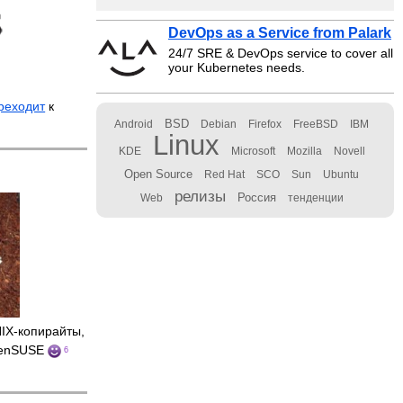
DevOps as a Service from Palark
24/7 SRE & DevOps service to cover all
your Kubernetes needs.
реходит
к
BSD
Android
Debian
Firefox
FreeBSD
IBM
Linux
KDE
Microsoft
Mozilla
Novell
Open Source
Red Hat
SCO
Sun
Ubuntu
релизы
Россия
Web
тенденции
IX-копирайты,
penSUSE
6