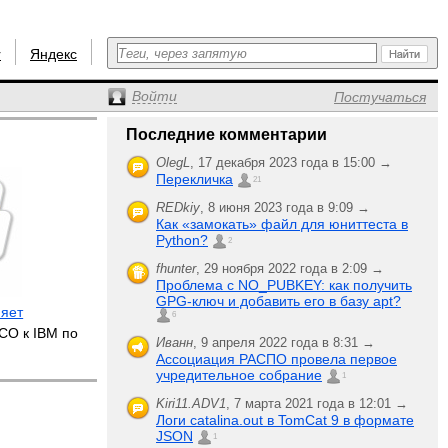
r
Яндекс
Войти
Постучаться
Последние комментарии
OlegL
,
17 декабря 2023 года в 15:00 →
Перекличка
21
REDkiy
,
8 июня 2023 года в 9:09 →
Как «замокать» файл для юниттеста в
Python?
2
fhunter
,
29 ноября 2022 года в 2:09 →
Проблема с NO_PUBKEY: как получить
GPG-ключ и добавить его в базу apt?
няет
6
CO к IBM по
Иванн
,
9 апреля 2022 года в 8:31 →
Ассоциация РАСПО провела первое
учредительное собрание
1
Kiri11.ADV1
,
7 марта 2021 года в 12:01 →
Логи catalina.out в TomCat 9 в формате
JSON
1