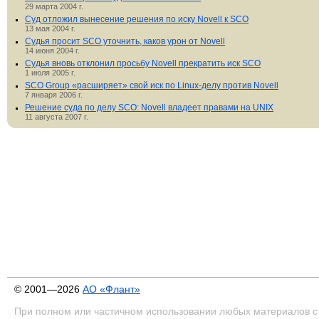
29 марта 2004 г.
Суд отложил вынесение решения по иску Novell к SCO
13 мая 2004 г.
Судья просит SCO уточнить, каков урон от Novell
14 июня 2004 г.
Судья вновь отклонил просьбу Novell прекратить иск SCO
1 июля 2005 г.
SCO Group «расширяет» свой иск по Linux-делу против Novell
7 января 2006 г.
Решение суда по делу SCO: Novell владеет правами на UNIX
11 августа 2007 г.
© 2001—2026
АО «Флант»
При полном или частичном использовании любых материалов с