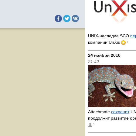
UNIX-наследие SCO
пе
компании UnXis
1
24 ноября 2010
21:42
Attachmate
сохранит
UN
продолжит развитие o
5