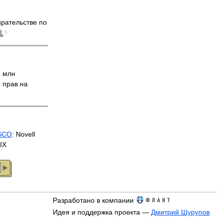
ирательстве по
5
5 млн
 прав на
 SCO
: Novell
IX
Разработано в компании
Идея и поддержка проекта —
Дмитрий Шурупов