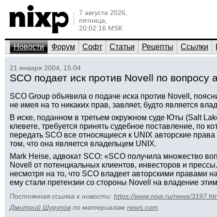
7 августа 2026,
пятница,
20:02:16 MSK
Новости
Форум
Софт
Статьи
Рецепты
Ссылки
21 января 2004, 15:04
SCO подает иск против Novell по вопросу 
SCO Group объявила о подаче иска против Novell, поясни
не имея на то никаких прав, завляет, будто является вл
В иске, поданном в третьем окружном суде Юты (Salt Lake
клевете, требуется принять судебное поставление, по ко
передать SCO все относящиеся к UNIX авторские права 
том, что она является владельцем UNIX.
Mark Heise, адвокат SCO: «SCO получила множество во
Novell от потенциальных клиентов, инвесторов и пресс
несмотря на то, что SCO владеет авторскими правами на
ему стали претензии со стороны Novell на владение эти
Постоянная ссылка к новости:
https://www.nixp.ru/news/3197.ht
Дмитрий Шурупов
по материалам
news.com
.