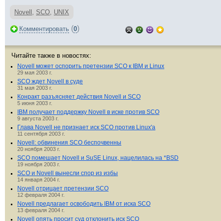
Novell
,
SCO
,
UNIX
(
)
Комментировать
0
Читайте также в новостях:
Novell может оспорить претензии SCO к IBM и Linux
29 мая 2003 г.
SCO ждет Novell в суде
31 мая 2003 г.
Конракт разъясняет действия Novell и SCO
5 июня 2003 г.
IBM получает поддержку Novell в иске против SCO
9 августа 2003 г.
Глава Novell не признает иск SCO против Linux'а
11 сентября 2003 г.
Novell: обвинения SCO беспочвенны
20 ноября 2003 г.
SCO помешает Novell и SuSE Linux, нацелилась на *BSD
19 ноября 2003 г.
SCO и Novell вынесли спор из избы
14 января 2004 г.
Novell отрицает претензии SCO
12 февраля 2004 г.
Novell предлагает освободить IBM от иска SCO
13 февраля 2004 г.
Novell опять просит суд отклонить иск SCO