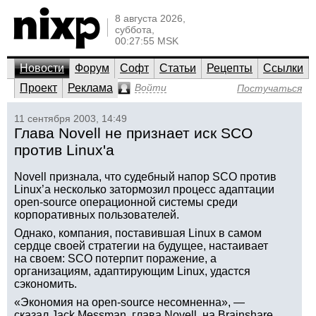
8 августа 2026,
суббота,
00:27:55 MSK
Новости
Форум
Софт
Статьи
Рецепты
Ссылки
Проект
Реклама
Войти
Постучаться
11 сентября 2003, 14:49
Глава Novell не признает иск SCO
против Linux'а
Novell признала, что судебный напор SCO против
Linux’а несколько затормозил процесс адаптации
open-source операционной системы среди
корпоративных пользователей.
Однако, компания, поставившая Linux в самом
сердце своей стратегии на будущее, настаивает
на своем: SCO потерпит поражение, а
организациям, адаптирующим Linux, удастся
сэкономить.
«Экономия на open-source несомненна», —
сказал Jack Messman, глава Novell, на Brainshare