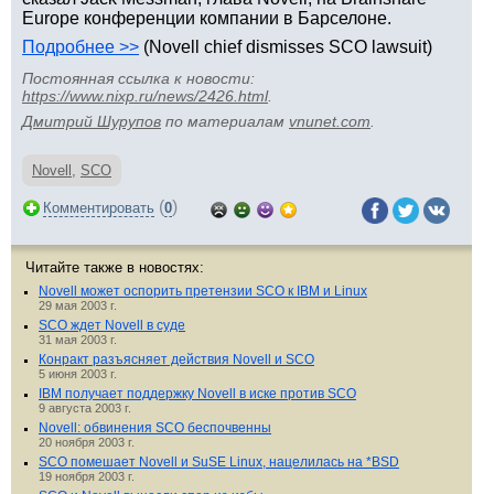
Europe конференции компании в Барселоне.
Подробнее >>
(Novell chief dismisses SCO lawsuit)
Постоянная ссылка к новости:
https://www.nixp.ru/news/2426.html
.
Дмитрий Шурупов
по материалам
vnunet.com
.
Novell
,
SCO
(
)
Комментировать
0
Читайте также в новостях:
Novell может оспорить претензии SCO к IBM и Linux
29 мая 2003 г.
SCO ждет Novell в суде
31 мая 2003 г.
Конракт разъясняет действия Novell и SCO
5 июня 2003 г.
IBM получает поддержку Novell в иске против SCO
9 августа 2003 г.
Novell: обвинения SCO беспочвенны
20 ноября 2003 г.
SCO помешает Novell и SuSE Linux, нацелилась на *BSD
19 ноября 2003 г.