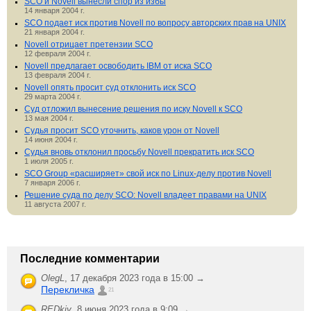
SCO и Novell вынесли спор из избы
14 января 2004 г.
SCO подает иск против Novell по вопросу авторских прав на UNIX
21 января 2004 г.
Novell отрицает претензии SCO
12 февраля 2004 г.
Novell предлагает освободить IBM от иска SCO
13 февраля 2004 г.
Novell опять просит суд отклонить иск SCO
29 марта 2004 г.
Суд отложил вынесение решения по иску Novell к SCO
13 мая 2004 г.
Судья просит SCO уточнить, каков урон от Novell
14 июня 2004 г.
Судья вновь отклонил просьбу Novell прекратить иск SCO
1 июля 2005 г.
SCO Group «расширяет» свой иск по Linux-делу против Novell
7 января 2006 г.
Решение суда по делу SCO: Novell владеет правами на UNIX
11 августа 2007 г.
Последние комментарии
OlegL
,
17 декабря 2023 года в 15:00 →
Перекличка
21
REDkiy
,
8 июня 2023 года в 9:09 →