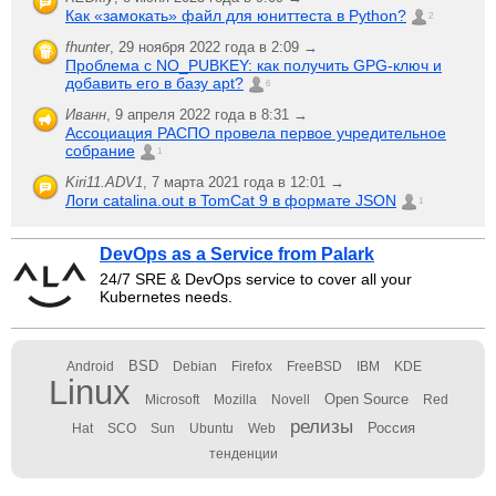
Как «замокать» файл для юниттеста в Python?
2
fhunter
,
29 ноября 2022 года в 2:09 →
Проблема с NO_PUBKEY: как получить GPG-ключ и
добавить его в базу apt?
6
Иванн
,
9 апреля 2022 года в 8:31 →
Ассоциация РАСПО провела первое учредительное
собрание
1
Kiri11.ADV1
,
7 марта 2021 года в 12:01 →
Логи catalina.out в TomCat 9 в формате JSON
1
DevOps as a Service from Palark
24/7 SRE & DevOps service to cover all your
Kubernetes needs.
BSD
Android
Debian
Firefox
FreeBSD
IBM
KDE
Linux
Open Source
Microsoft
Mozilla
Novell
Red
релизы
Россия
Hat
SCO
Sun
Ubuntu
Web
тенденции