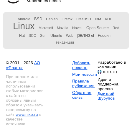
Kubernetes needs.
BSD
Android
Debian
Firefox
FreeBSD
IBM
KDE
Linux
Open Source
Microsoft
Mozilla
Novell
Red
релизы
Россия
Hat
SCO
Sun
Ubuntu
Web
тенденции
Разработано в
© 2001—2026
АО
Добавить
компании
«Флант»
новость
Мои новости
При полном или
Идея и
Правила
частичном
поддержка
публикации
использовании
проекта —
любых материалов
Обратная
Дмитрий
с сайта вы
связь
Шурупов
обязаны явным
образом указывать
гиперссылку на
сайт
www.nixp.ru
в
качестве
источника.