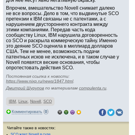
для нее несут явно негативную окраску.
Впрочем, вмешательство Novell снимает далеко
не все вопросы. Дело в том, что выдвинутые SCO
претензии к IBM связаны не с патентами, а с
нарушением двустороннего контракта между
этими компаниями. Передав часть кода
сообществу Linux, IBM нарушила договоренность
со SCO и раскрыла коммерческую тайну. Именно
это деяние SCO оценила в миллиард долларов
США. Тем не менее, возможность подачи
патентных исков не исключена, и в таком случае у
Novell появятся веские основания, чтобы
опротестовать действия SCO.
Постоянная ссылка к новости:
https://www.nixp.ru/news/1847.html
.
Дмитрий Шурупов
по материалам
compulenta.ru
.
IBM
,
Linux
,
Novell
,
SCO
(
)
Комментировать
0
Читайте также в новостях:
SCO ждет Novell в суде