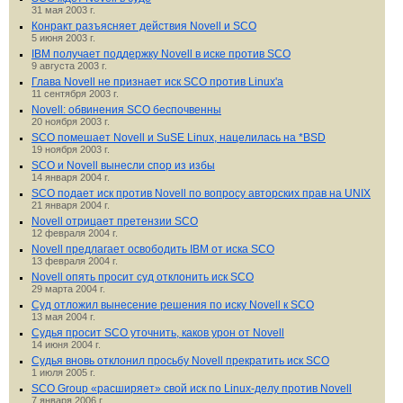
31 мая 2003 г.
Конракт разъясняет действия Novell и SCO
5 июня 2003 г.
IBM получает поддержку Novell в иске против SCO
9 августа 2003 г.
Глава Novell не признает иск SCO против Linux'а
11 сентября 2003 г.
Novell: обвинения SCO беспочвенны
20 ноября 2003 г.
SCO помешает Novell и SuSE Linux, нацелилась на *BSD
19 ноября 2003 г.
SCO и Novell вынесли спор из избы
14 января 2004 г.
SCO подает иск против Novell по вопросу авторских прав на UNIX
21 января 2004 г.
Novell отрицает претензии SCO
12 февраля 2004 г.
Novell предлагает освободить IBM от иска SCO
13 февраля 2004 г.
Novell опять просит суд отклонить иск SCO
29 марта 2004 г.
Суд отложил вынесение решения по иску Novell к SCO
13 мая 2004 г.
Судья просит SCO уточнить, каков урон от Novell
14 июня 2004 г.
Судья вновь отклонил просьбу Novell прекратить иск SCO
1 июля 2005 г.
SCO Group «расширяет» свой иск по Linux-делу против Novell
7 января 2006 г.