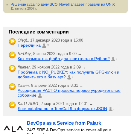
Решение суда по делу SCO: Novell владеет правами на UNIX
11 августа 2007 г.
Последние комментарии
OlegL
,
17 декабря 2023 года в 15:00 →
Перекличка
21
REDkiy
,
8 июня 2023 года в 9:09 →
Как «замокать» файл для юниттеста в Python?
2
fhunter
,
29 ноября 2022 года в 2:09 →
Проблема с NO_PUBKEY: как получить GPG-ключ и
добавить его в базу apt?
6
Иванн
,
9 апреля 2022 года в 8:31 →
Ассоциация РАСПО провела первое учредительное
собрание
1
Kiri11.ADV1
,
7 марта 2021 года в 12:01 →
Логи catalina.out в TomCat 9 в формате JSON
1
DevOps as a Service from Palark
24/7 SRE & DevOps service to cover all your