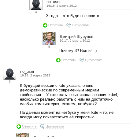
no_user
16:16, 2 марта 2012
4
3 года… это будет непросто
Ответить
Цитировать
Дмитрий Шурупов
16:17, 2 марта 2012
5
Почему 3? Все 5! :-)
Ответить
Цитировать
no_user
16:19, 2 марта 2012
6
К будущей версии с kde указаны очень
демократические по современным меркам
требования… У кого есть опыт использования kde4,
насколько реально работать с ним на достаточно
слабых компьютерах, скажем, нетбуках?
На данный момент на нетбуке у меня lxde и то, не
всегда могу похвастаться её скоростью.
Ответить
Цитировать