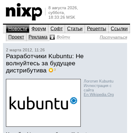
8 августа 2026,
суббота,
18:33:26 MSK
Новости
Форум
Софт
Статьи
Рецепты
Ссылки
Проект
Реклама
Войти
Постучаться
2 марта 2012, 11:26
Разработчики Kubuntu: Не
волнуйтесь за будущее
дистрибутива
3
Логотип Kubuntu
Иллюстрация с
сайта
En.Wikipedia.Org