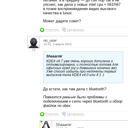
питания, а в придачу — до сих пор так и не
уяснил, как дела у новых intel cpu + h61/h67
в плане воспроизведения видео высокого
качества в lunux.
Может дадите совет?
Ответить
Цитировать
no_user
12:21, 3 марта 2012
13
Shaaarnir
KDE4 v4.7 уже очень хорошо допилена и
оптимизирована, и полностью готова для
офисных нужд (ну и домашних конечно же).
Уже стоит забыть про недочеты первых
выпусков типа KDE4 v4.0 или 4.1 :)
Да кстати, как там дела с bluetooth?
Помнится раньше были проблемы с
подключением к сети через bluetooth и обзор
файлов по obex.
Ответить
Цитировать
Shaaarnir