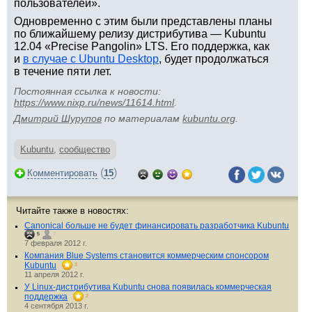
пользователей».
Одновременно с этим были представлены планы
по ближайшему релизу дистрибутива — Kubuntu
12.04 «Precise Pangolin» LTS. Его поддержка, как
и
в случае с Ubuntu Desktop
, будет продолжаться
в течение пяти лет.
Постоянная ссылка к новости:
https://www.nixp.ru/news/11614.html
.
Дмитрий Шурупов
по материалам
kubuntu.org
.
Kubuntu
,
сообщество
(
)
Комментировать
15
Читайте также в новостях:
Canonical больше не будет финансировать разработчика Kubuntu
5
7
7 февраля 2012 г.
Компания Blue Systems становится коммерческим спонсором
Kubuntu
3
11 апреля 2012 г.
У Linux-дистрибутива Kubuntu снова появилась коммерческая
поддержка
2
4 сентября 2013 г.