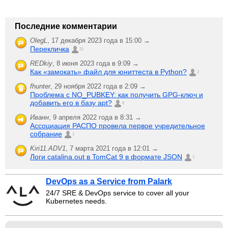
Последние комментарии
OlegL
,
17 декабря 2023 года в 15:00 →
Перекличка
21
REDkiy
,
8 июня 2023 года в 9:09 →
Как «замокать» файл для юниттеста в Python?
2
fhunter
,
29 ноября 2022 года в 2:09 →
Проблема с NO_PUBKEY: как получить GPG-ключ и
добавить его в базу apt?
6
Иванн
,
9 апреля 2022 года в 8:31 →
Ассоциация РАСПО провела первое учредительное
собрание
1
Kiri11.ADV1
,
7 марта 2021 года в 12:01 →
Логи catalina.out в TomCat 9 в формате JSON
1
DevOps as a Service from Palark
24/7 SRE & DevOps service to cover all your
Kubernetes needs.