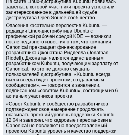
На сайте Linux-дистрибутива Kubuntu появилась
заметка, в которой участники проекта успокоили
заинтересованное в дальнейшей судьбе
дистрибутива Open Source-сообщество.
Опасения касательно перспектив Kubuntu —
редакции Linux-дистрибутива Ubuntu с
графической рабочей средой KDE — возникли
после недавнего известия о том, что компания
Canonical прекращает финансирование
разработчика Джонатана Ридделла (Jonathan
Riddell). Джонатан является единственным
разработчиком Kubuntu, получающим зарплату от
Canonical, но это не должно смущать
пользователей дистрибутива. «Kubuntu всегда
был и всегда будет проектом, создаваемым
сообществом», — говорится в заявлении,
подписанном «советом Kubuntu», состоящим из 6
активных участников проекта.
«Совет Kubuntu и сообщество разработчиков
подтверждает свое намерение продолжать
оказывать прежний уровень поддержки Kubuntu
12.04 и заверяет, что кадровые перестановки в
Canonical не повлияют на предоставляемый
проектом Kubuntu уровень и качество поддержки