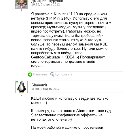
Дмитрий Шурупов
16:25, 2 марта 2012
7
Я работаю с Kubuntu 11.10 на средненьком
нетбуке (HP Mini 2140). Использую его для
совсем примитивных нужд (интернет: почта +
браузер; мультимедиа: музыку послушать +
видео посмотреть). Работать можно, но
тормоза ощутимы. Если бы требований к
использованию этого нетбука было чуть
больше, то первым делом заменил бы KDE
на что-нибудь более легкое. Ну, или можно
попробовать что-нибудь типа
Gentoo/Calculate + KDE4 :-) Поговаривают,
сильно тормозить не должно в моём
случае…
Ответить
Цитировать
Shaaarnir
11:50, 3 марта 2012
9
KDE4 люблю и использую везде где только
можно :-)
К примеру, на неттопах с Atom стоит, все гуд
:) естественно графические эффекты на
неттопах отключены :-)
На моей рабочей машинке с простенькой