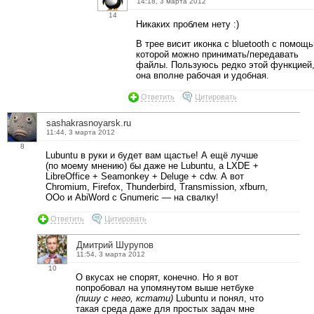
14:18, 3 марта 2012
14
Никаких проблем нету :)
В трее висит иконка с bluetooth с помощ
которой можно принимать/передавать
файлы. Пользуюсь редко этой функцией,
она вполне рабочая и удобная.
Ответить
Цитировать
sashakrasnoyarsk.ru
11:44, 3 марта 2012
8
Lubuntu в руки и будет вам щастье! А ещё лучше
(по моему мнению) бы даже не Lubuntu, а LXDE +
LibreOffice + Seamonkey + Deluge + cdw. А вот
Chromium, Firefox, Thunderbird, Transmission, xfburn,
OOo и AbiWord с Gnumeric — на свалку!
Ответить
Цитировать
Дмитрий Шурупов
11:54, 3 марта 2012
10
О вкусах не спорят, конечно. Но я вот
попробовал на упомянутом выше нетбуке
(пишу с него, кстати)
Lubuntu и понял, что
такая среда даже для простых задач мне