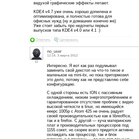
видухой графические эффекты летают.
KDE4 v4.7 уже очень хорошо допилена и
оптимизирована, и полностью готова для
офисных нужд (ну и домашних конечно же).
Уже стоит забыть про недочеты первых
выпусков типа KDE4 v4.0 или 4.1 :)
Ответить
Цитировать
no_user
12:14, 3 марта 2012
11
Интересно. Я вот как раз подумывал
заменить свой декстоп на что-то тихое и
маленькое на mini-itx, но пока притормозил
это дело, потому как не представляю себе
конфигурацию.
С одной стороны есть ION с пассивным
охлаждением, низким энергопотреблением и
гарантированное отсутствие проблем с видео
высокой четкости в linux, но имеющийся
eeepc 1005p с Atom 425 не очень радует
своей производительностью как в libreoffice,
так и в firefox. С другой — куча материнских
плат и производительных процессоров под
1155 сокет, но скорее всего придется активно
охлаждать как процессор, так и блок