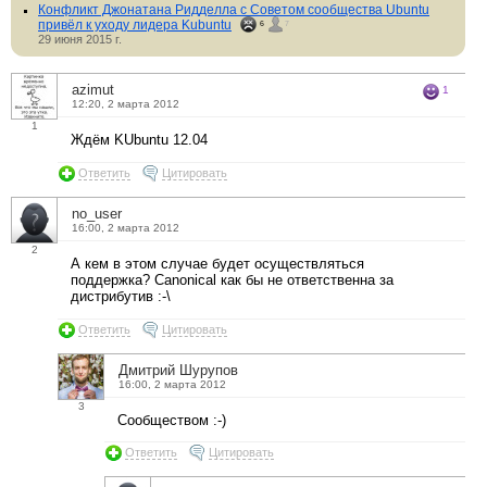
Конфликт Джонатана Ридделла с Советом сообщества Ubuntu
привёл к уходу лидера Kubuntu
6
7
29 июня 2015 г.
azimut
1
12:20, 2 марта 2012
1
Ждём KUbuntu 12.04
Ответить
Цитировать
no_user
16:00, 2 марта 2012
2
А кем в этом случае будет осуществляться
поддержка? Canonical как бы не ответственна за
дистрибутив :-\
Ответить
Цитировать
Дмитрий Шурупов
16:00, 2 марта 2012
3
Сообществом :-)
Ответить
Цитировать