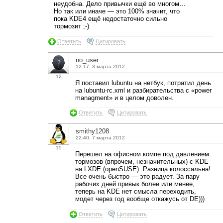
неудобна. Дело привычки ещё во многом…
Но так или иначе — это 100% значит, что
пока KDE4 ещё недостаточно сильно
тормозит ;-)
Ответить
Цитировать
no_user
12:17, 3 марта 2012
12
Я поставил lubuntu на нетбук, потратил день
на lubuntu-rc.xml и разбирательства с «power
managment» и в целом доволен.
Ответить
Цитировать
smithy1208
22:40, 7 марта 2012
15
Перешел на офисном компе под давлением
тормозов (впрочем, незначительных) с KDE
на LXDE (openSUSE). Разница колоссальна!
Все очень быстро — это радует. За пару
рабочих дней привык более или менее,
теперь на KDE нет смысла переходить,
модет через год вообще откажусь от DE)))
Ответить
Цитировать