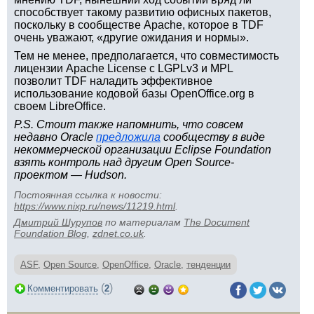
способствует такому развитию офисных пакетов,
поскольку в сообществе Apache, которое в TDF
очень уважают, «другие ожидания и нормы».
Тем не менее, предполагается, что совместимость
лицензии Apache License с LGPLv3 и MPL
позволит TDF наладить эффективное
использование кодовой базы OpenOffice.org в
своем LibreOffice.
P.S. Стоит также напомнить, что совсем
недавно Oracle
предложила
сообществу в виде
некоммерческой организации Eclipse Foundation
взять контроль над другим Open Source-
проектом — Hudson.
Постоянная ссылка к новости:
https://www.nixp.ru/news/11219.html
.
Дмитрий Шурупов
по материалам
The Document
Foundation Blog
,
zdnet.co.uk
.
ASF
,
Open Source
,
OpenOffice
,
Oracle
,
тенденции
(
)
Комментировать
2