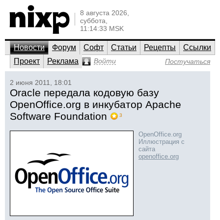
8 августа 2026,
суббота,
11:14:33 MSK
Новости
Форум
Софт
Статьи
Рецепты
Ссылки
Проект
Реклама
Войти
Постучаться
2 июня 2011, 18:01
Oracle передала кодовую базу
OpenOffice.org в инкубатор Apache
Software Foundation
3
OpenOffice.org
Иллюстрация с
сайта
openoffice.org