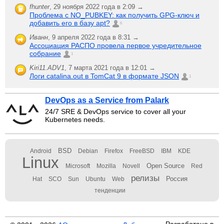
fhunter
,
29 ноября 2022 года в 2:09 →
Проблема с NO_PUBKEY: как получить GPG-ключ и
добавить его в базу apt?
6
Иванн
,
9 апреля 2022 года в 8:31 →
Ассоциация РАСПО провела первое учредительное
собрание
1
Kiri11.ADV1
,
7 марта 2021 года в 12:01 →
Логи catalina.out в TomCat 9 в формате JSON
1
DevOps as a Service from Palark
24/7 SRE & DevOps service to cover all your
Kubernetes needs.
BSD
Android
Debian
Firefox
FreeBSD
IBM
KDE
Linux
Open Source
Microsoft
Mozilla
Novell
Red
релизы
Россия
Hat
SCO
Sun
Ubuntu
Web
тенденции
Разработано в