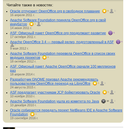
Читайте также в новостях:
Oracle отпускает OpenOffice.org в свободное плавание
8
11
16 апреля 2011 г.
Apache Software Foundation приняла OpenOffice.org в свой
инкубатор
1
8
14 июня 2011 г.
ASF: Офисный пакет OpenOffice.org продолжает развитие
6
17 октября 2011 г.
Apache OpenOffice 3.4 — первый релиз, подготовленный в ASF
4
1
9 мая 2012 г.
Apache Software Foundation перевела OpenOffice в список своих
ведущих проектов
4
18 октября 2012 г.
ASF: Офисный пакет Apache OpenOffice скачали 100 миллионов
раз
18 апреля 2014 г.
Разработчик GNOME призвал Apache рекомендовать
пользователям OpenOffice переход на LibreOffce
5
6
24 августа 2015 г.
ASF предлагает участникам JCP бойкотировать Oracle
5
2
10 ноября 2010 г.
Apache Software Foundation ушла из комитета по Java
10
4
10 декабря 2010 г.
Oracle собирается передать проект NetBeans IDE в Apache Software
Foundation
1
19 сентября 2016 г.