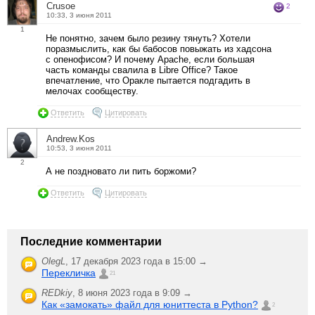
Crusoe
2
10:33, 3 июня 2011
1
Не понятно, зачем было резину тянуть? Хотели
поразмыслить, как бы бабосов повыжать из хадсона
с опенофисом? И почему Apache, если большая
часть команды свалила в Libre Office? Такое
впечатление, что Оракле пытается подгадить в
мелочах сообществу.
Ответить
Цитировать
Andrew.Kos
10:53, 3 июня 2011
2
А не поздновато ли пить боржоми?
Ответить
Цитировать
Последние комментарии
OlegL
,
17 декабря 2023 года в 15:00 →
Перекличка
21
REDkiy
,
8 июня 2023 года в 9:09 →
Как «замокать» файл для юниттеста в Python?
2