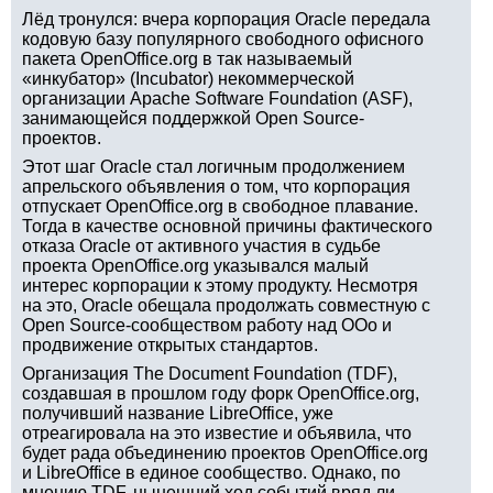
Лёд тронулся: вчера корпорация Oracle передала
кодовую базу популярного свободного офисного
пакета OpenOffice.org в так называемый
«инкубатор» (Incubator) некоммерческой
организации Apache Software Foundation (ASF),
занимающейся поддержкой Open Source-
проектов.
Этот шаг Oracle стал логичным продолжением
апрельского объявления о том, что корпорация
отпускает OpenOffice.org в свободное плавание.
Тогда в качестве основной причины фактического
отказа Oracle от активного участия в судьбе
проекта OpenOffice.org указывался малый
интерес корпорации к этому продукту. Несмотря
на это, Oracle обещала продолжать совместную с
Open Source-сообществом работу над OOo и
продвижение открытых стандартов.
Организация The Document Foundation (TDF),
создавшая в прошлом году форк OpenOffice.org,
получивший название LibreOffice, уже
отреагировала на это известие и объявила, что
будет рада объединению проектов OpenOffice.org
и LibreOffice в единое сообщество. Однако, по
мнению TDF, нынешний ход событий вряд ли